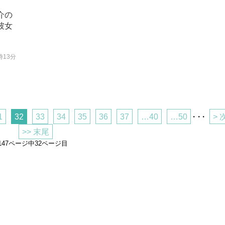
介の
彼女
時13分
1
32
33
34
35
36
37
…40
…50
・・・
> 
>> 末尾
147ページ中32ページ目