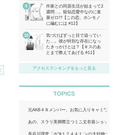
作家との同居生活が始まって2
週間…。疑似恋愛中なのに進
展ゼロ!?【この恋、ホンモノ
に編むには #12】
気づけばずっと目で追ってい
た…。彼が特別な存在になっ
たきっかけとは？【キスのあ
とまで教えてあげる #11】
アクセスランキングをもっと見る
次
TOPICS
元AKB４８メンバー、お気に入りキャミワンピで美スタ
あの、スラリ美脚際立つミニ丈衣装ショット公開「二度
長谷川理恵「ホ"#１２４４１;ンの大好物ナホ"#１２４４