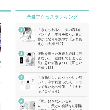
恋愛アクセスランキング
「きもちわるい」夫の言動に
ドン引き…本性を知った妻が
静かに怒りを燃やす【ふれあ
えない夫婦 #12】
彼氏を奪った友達を絶対に許
さない…！結婚してしまった
の
彼に思わず抱きつく【正しい
ッ
不倫 #12】
「背高いし、めっちゃいい匂
い！」今すれ違った人、ドラ
分
マで見たあの俳優…!?【キセ
キノコイ #４】
「私、好きな人いるも
ん…！」父との会話を幼馴染