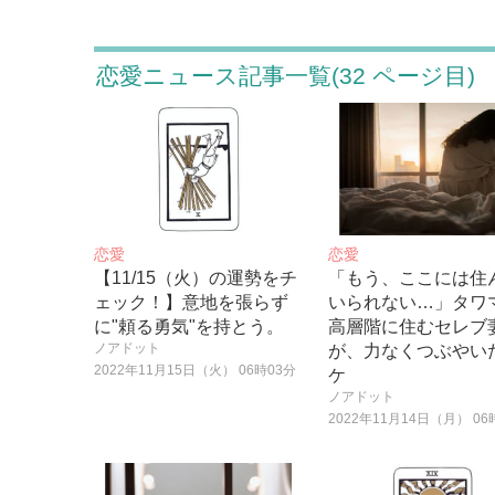
恋愛ニュース記事一覧(32 ページ目)
恋愛
恋愛
【11/15（火）の運勢をチ
「もう、ここには住
ェック！】意地を張らず
いられない…」タワ
に"頼る勇気"を持とう。
高層階に住むセレブ
ノアドット
が、力なくつぶやい
2022年11月15日（火） 06時03分
ケ
ノアドット
2022年11月14日（月） 06