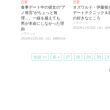
恋愛
恋愛
食事デート中の彼女の“ア
オズワルド・伊藤俊
ノ発言”がちょっと無
デートテクニック＆
理…。一線を越えても、
の好きなところ
ノアドット
男が本命にしなかった理
2022年11月13日（日） 06
由
ノアドット
2022年11月13日（日） 06時23分
先頭 <<
前 <
27
28
29
30
3