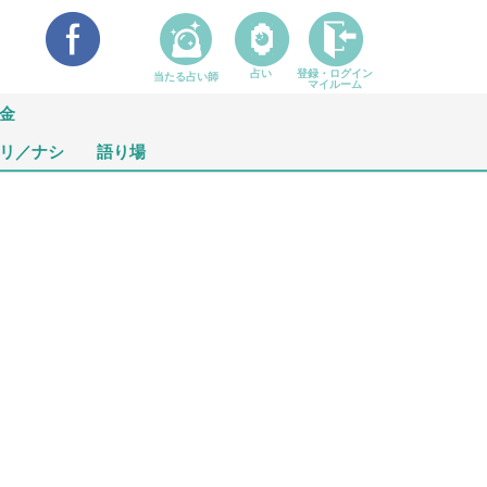
占い
登録・ログイン
当たる占い師
マイルーム
金
リ／ナシ
語り場