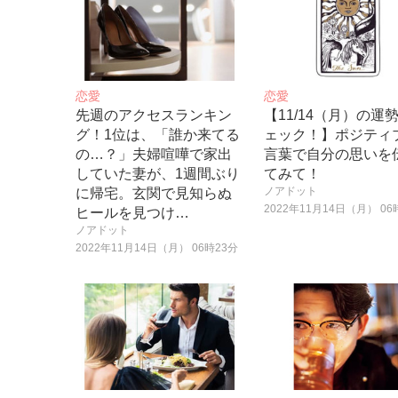
恋愛
恋愛
先週のアクセスランキン
【11/14（月）の運
グ！1位は、「誰か来てる
ェック！】ポジティ
の…？」夫婦喧嘩で家出
言葉で自分の思いを
していた妻が、1週間ぶり
てみて！
ノアドット
に帰宅。玄関で見知らぬ
2022年11月14日（月） 06
ヒールを見つけ…
ノアドット
2022年11月14日（月） 06時23分