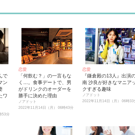
恋愛
恋愛
んで
「何飲む？」の一言もな
『鎌倉殿の13人』出演
マン
く…。食事デートで、男
南 沙良が好きなマニア
妻
がドリンクのオーダーを
クすぎる趣味
ノアドット
たワ
勝手に決めた理由
2022年11月14日（月） 06時33
ノアドット
2022年11月14日（月） 06時43分
時53分