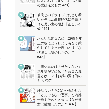
に聞かれてしまい…!?【お嬢
の愛は俺のもの #28】
彼氏とのドライブでたどり着
いた先は…高校時代に告白さ
れた思い出の場所【正しい不
倫 #19】
っ
る
お互い既婚なのに…29歳も年
る
上の彼にどうしようもなく惹
かれてしまった理由とは【な
ぜ彼女は離婚したのか？
#42】
分
「辛い思いはさせたくない」
幼馴染が父に伝えた言葉の真
意とは…？【お嬢の愛は俺の
もの #27】
許せない！叔父がやらかした
「とんでもない悪事」を内部
告発！そのとき夫は【なぜ彼
女は離婚したのか？ #32】