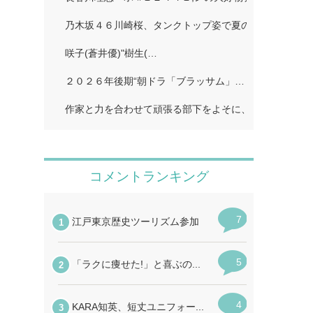
乃木坂４６川崎桜、タンクトップ姿で夏のワンシーン再現
咲子(蒼井優)"樹生(…
２０２６年後期“朝ドラ「ブラッサム」…
作家と力を合わせて頑張る部下をよそに、上司は陰で悪