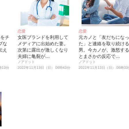
恋愛
恋愛
勢をチ
女医ブランドを利用して
元カノと「友だちにな
ブな
メディアに出始めた妻。
た」と連絡を取り続け
伝え
次第に露出が激しくなり
男。今カノが、激怒す
夫婦に亀裂が…
とまさかの反応で…
ノアドット
ノアドット
時13分
2022年11月13日（日） 06時43分
2022年11月13日（日） 06時33