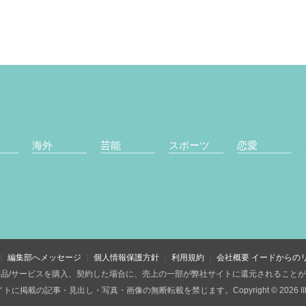
海外
芸能
スポーツ
恋愛
編集部へメッセージ
個人情報保護方針
利用規約
会社概要
イードからの
品/サービスを購入、契約した場合に、売上の一部が弊社サイトに還元されること
トに掲載の記事・見出し・写真・画像の無断転載を禁じます。Copyright © 2026 IID, 