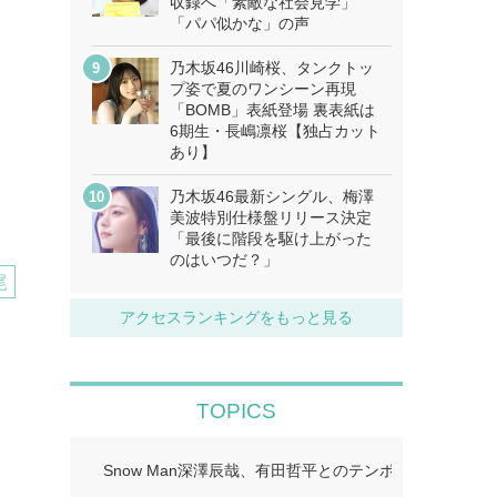
収録へ「素敵な社会見学」
「パパ似かな」の声
乃木坂46川崎桜、タンクトッ
プ姿で夏のワンシーン再現
「BOMB」表紙登場 裏表紙は
6期生・長嶋凛桜【独占カット
あり】
乃木坂46最新シングル、梅澤
美波特別仕様盤リリース決定
「最後に階段を駆け上がった
のはいつだ？」
尾
アクセスランキングをもっと見る
TOPICS
Snow Man深澤辰哉、有田哲平とのテンポに手応え “