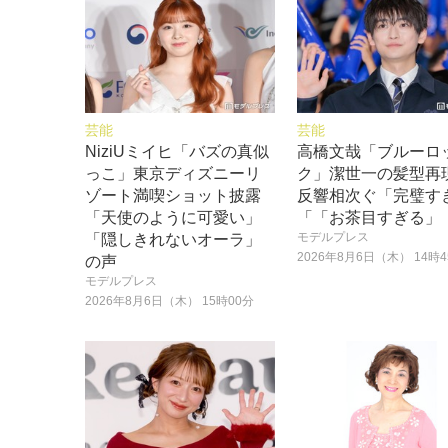
芸能
芸能
NiziUミイヒ「バズの真似
高橋文哉「ブルーロ
っこ」東京ディズニーリ
ク」潔世一の髪型再
ゾート満喫ショット披露
反響相次ぐ「完璧す
「天使のように可愛い」
「「お茶目すぎる」
モデルプレス
「隠しきれないオーラ」
2026年8月6日（木） 14時
の声
モデルプレス
2026年8月6日（木） 15時00分