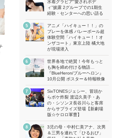
水着グラビア“愛されボデ
ィ”披露 2グループでの1期生
経験・センターへの思い語る
アニメ「ハイキュー！！」の
プレーを体感 バレーボール超
体験空間「ハイキュー！！オ
ンザコート」東京上陸 橘大地
テ
が現場潜入
喫
と
世界各地で絶賛！今年もっと
も胸を締め付ける物語…
『BlueHeron/ブルーヘロン』
10月公開 ポスター＆特報映像
SixTONESジェシー、冒頭か
らボケ炸裂 渡辺久美子・あ
の・シソンヌ長谷川らと客席
からサプライズ登場【新劇場
版☆ケロロ軍曹】
3児の母・中村仁美アナ、次男
＆三男を連れて「ひるおび」