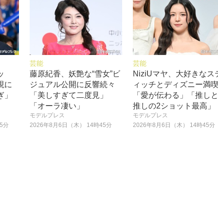
芸能
芸能
ッ
藤原紀香、妖艶な“雪女”ビ
NiziUマヤ、大好きなス
現に
ジュアル公開に反響続々
ィッチとディズニー満
ぎ」
「美しすぎて二度見」
「愛が伝わる」「推し
「オーラ凄い」
推しの2ショット最高」
モデルプレス
モデルプレス
45分
2026年8月6日（木） 14時45分
2026年8月6日（木） 14時45分