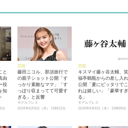
芸能
芸能
こと
藤田ニコル、那須旅行で
キスマイ藤ヶ谷太輔、
真由
の親子ショット公開「す
福亭鶴瓶からの差し入
ー役
っかり素敵なママ」「す
公開「夏にピッタリで
を知
っぽり収まってて可愛す
れは嬉しい」「豪華す
ト
ぎる」と反響
る」
モデルプレス
モデルプレス
15分
2026年8月6日（木） 15時15分
2026年8月6日（木） 15時00分