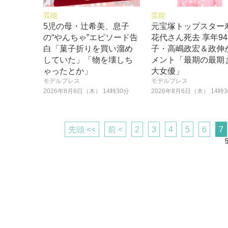
芸能
芸能
5児の母・辻希美、息子
元宝塚トップスター
の“やんちゃ”エピソード告
花代さん死去 享年94
白「菓子折りを買い溜め
子・高嶋政宏＆政伸
していた」「物を壊しち
メント「最期の最期
ゃったとか」
大女優」
モデルプレス
モデルプレス
2026年8月6日（木） 14時30分
2026年8月6日（木） 14時
先頭 <<
前 <
2
3
4
5
6
7