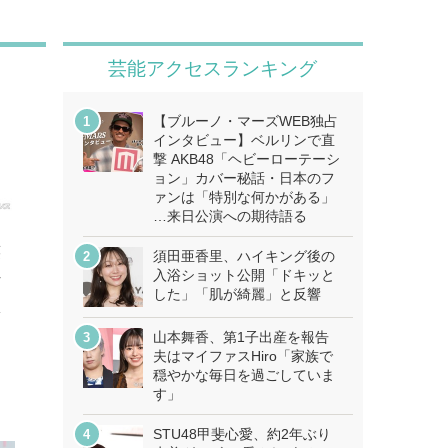
芸能アクセスランキング
【ブルーノ・マーズWEB独占
インタビュー】ベルリンで直
撃 AKB48「ヘビーローテーシ
ョン」カバー秘話・日本のフ
ァンは「特別な何かがある」
…来日公演への期待語る
笑
須田亜香里、ハイキング後の
れ
入浴ショット公開「ドキッと
した」「肌が綺麗」と反響
こ
ぎ
山本舞香、第1子出産を報告
夫はマイファスHiro「家族で
穏やかな毎日を過ごしていま
す」
STU48甲斐心愛、約2年ぶり