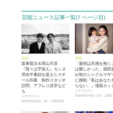
芸能ニュース記事一覧(7 ページ目)
芸能
芸能
坂東龍汰＆岡山天音
「最初は共感を抱く
『我々は宇宙人』カンヌ
は難しかった」堀田
滞在中素顔を捉えたスチ
が初のシングルマザ
ール到着 制作スタジオ
に挑戦『私はあなた
訪問、アフレコ見学など
らない、』場面カッ
シネマカフェ
も
2026年8月6日（木） 15時
シネマカフェ
2026年8月6日（木） 15時15分