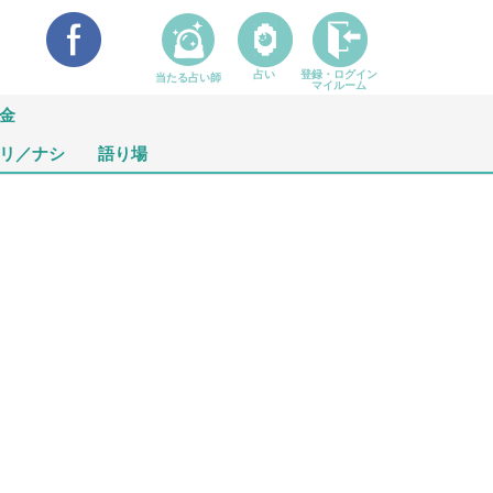
占い
登録・ログイン
当たる占い師
マイルーム
金
リ／ナシ
語り場