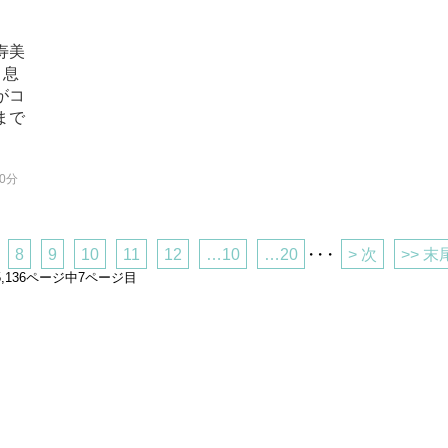
寿美
 息
がコ
まで
30分
8
9
10
11
12
…10
…20
・・・
> 次
>> 末
5,136ページ中7ページ目