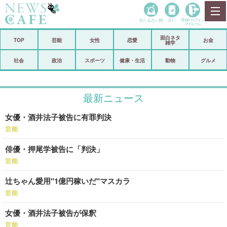
当たる占い師
占い
登録•
ログイン
マイルーム
面白ネタ
ホーム
TOP
芸能
女性
恋愛
お金
雑学
社会
政治
社会
政治
スポーツ
健康・生活
動物
グルメ
経済
海外
最新ニュース
芸能
スポーツ
女優・酒井法子被告に有罪判決
恋愛
ビックリ
芸能
コメントポスト
アリ／ナシ
俳優・押尾学被告に「判決」
リリース
ショップ
芸能
辻ちゃん愛用"1億円稼いだ"マスカラ
登録・ログイン/マイルーム
芸能
女優・酒井法子被告が保釈
芸能