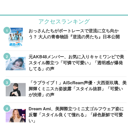
アクセスランキング
おっさんたちがボートレースで逆流に立ち向か
う？ 大人の青春物語『逆流の男たち』日本公開
元AKB48メンバー、お気に入りキャミワンピで美
スタイル際立つ「可憐で可愛い」「透明感が爆発
してる」の声
「ラブライブ！」AiScReam声優・大西亜玖璃、美
脚輝くミニスカ姿披露「スタイル抜群」「可愛い
が渋滞」の声
Dream Ami、美脚際立つミニ丈ゴルフウェア姿に
反響「スタイル良くて憧れる」「緑色新鮮で可愛
い」