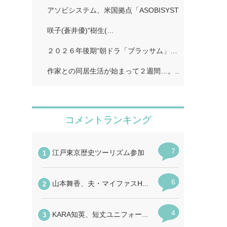
アソビシステム、米国拠点「ASOBISYSTEM USA」…
咲子(蒼井優)"樹生(…
２０２６年後期“朝ドラ「ブラッサム」…
作家との同居生活が始まって２週間…。…