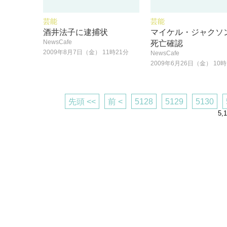
芸能
芸能
酒井法子に逮捕状
マイケル・ジャクソ
NewsCafe
死亡確認
2009年8月7日（金） 11時21分
NewsCafe
2009年6月26日（金） 10時
先頭 <<
前 <
5128
5129
5130
5