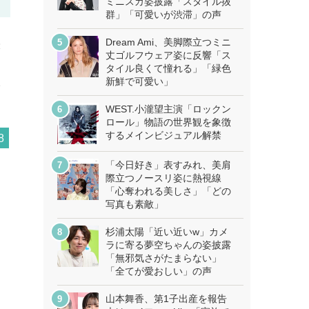
ミニスカ姿披露「スタイル抜
群」「可愛いが渋滞」の声
Dream Ami、美脚際立つミニ
映
丈ゴルフウェア姿に反響「ス
タイル良くて憧れる」「緑色
新鮮で可愛い」
分
WEST.小瀧望主演「ロックン
ロール」物語の世界観を象徴
するメインビジュアル解禁
8
「今日好き」表すみれ、美肩
際立つノースリ姿に熱視線
「心奪われる美しさ」「どの
写真も素敵」
杉浦太陽「近い近いw」カメ
ラに寄る夢空ちゃんの姿披露
「無邪気さがたまらない」
「全てが愛おしい」の声
山本舞香、第1子出産を報告