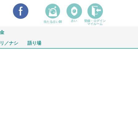
占い
登録・ログイン
当たる占い師
マイルーム
金
リ／ナシ
語り場