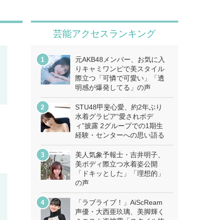
芸能アクセスランキング
元AKB48メンバー、お気に入
りキャミワンピで美スタイル
際立つ「可憐で可愛い」「透
明感が爆発してる」の声
STU48甲斐心愛、約2年ぶり
水着グラビア“愛されボデ
ィ”披露 2グループでの1期生
経験・センターへの思い語る
分
美人気象予報士・吉井明子、
美ボディ際立つ水着姿公開
「ドキッとした」「理想的」
の声
「ラブライブ！」AiScReam
声優・大西亜玖璃、美脚輝く