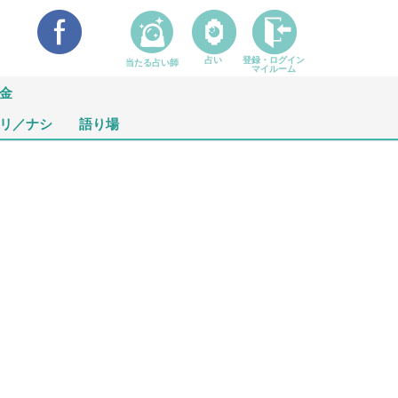
占い
登録・ログイン
当たる占い師
マイルーム
金
リ／ナシ
語り場