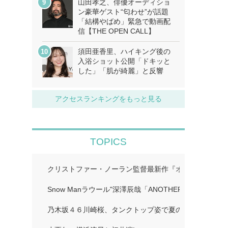
山田孝之、俳優オーディショ
ン豪華ゲスト“匂わせ”が話題
「結構やばめ」緊急で動画配
信【THE OPEN CALL】
須田亜香里、ハイキング後の
入浴ショット公開「ドキッと
した」「肌が綺麗」と反響
アクセスランキングをもっと見る
TOPICS
クリストファー・ノーラン監督最新作『オデュッセイア』I
Snow Manラウール"深澤辰哉「ANOTHER SKY」…
乃木坂４６川崎桜、タンクトップ姿で夏のワンシーン再現