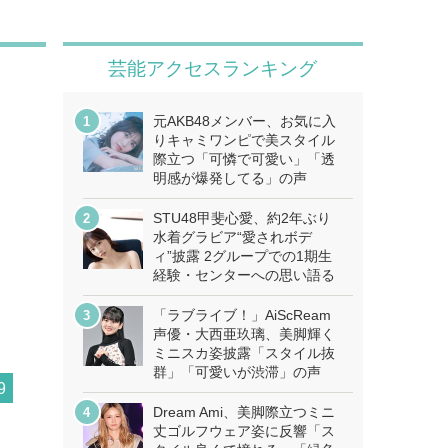
芸能アクセスランキング
元AKB48メンバー、お気に入
りキャミワンピで美スタイル
際立つ「可憐で可愛い」「透
明感が爆発してる」の声
STU48甲斐心愛、約2年ぶり
水着グラビア“愛されボデ
ィ”披露 2グループでの1期生
経験・センターへの思い語る
「ラブライブ！」AiScReam
声優・大西亜玖璃、美脚輝く
ミニスカ姿披露「スタイル抜
群」「可愛いが渋滞」の声
9
Dream Ami、美脚際立つミニ
丈ゴルフウェア姿に反響「ス