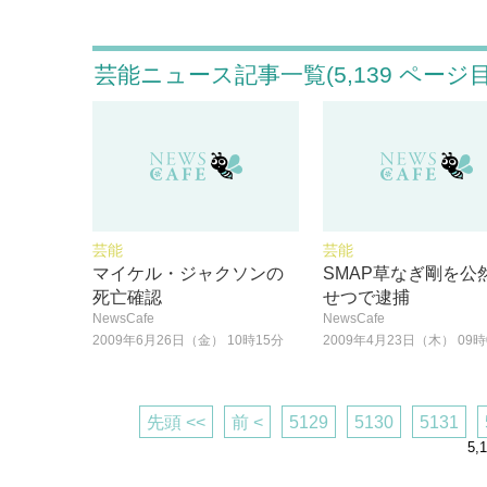
芸能ニュース記事一覧(5,139 ページ目
芸能
芸能
マイケル・ジャクソンの
SMAP草なぎ剛を公
死亡確認
せつで逮捕
NewsCafe
NewsCafe
2009年6月26日（金） 10時15分
2009年4月23日（木） 09時
先頭 <<
前 <
5129
5130
5131
5