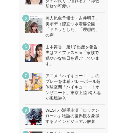
タイル良くて憧れる」「緑色
新鮮で可愛い」
美人気象予報士・吉井明子、
美ボディ際立つ水着姿公開
「ドキッとした」「理想的」
の声
山本舞香、第1子出産を報告
夫はマイファスHiro「家族で
穏やかな毎日を過ごしていま
す」
アニメ「ハイキュー！！」の
プレーを体感 バレーボール超
体験空間「ハイキュー！！オ
ンザコート」東京上陸 橘大地
が現場潜入
WEST.小瀧望主演「ロックン
ロール」物語の世界観を象徴
するメインビジュアル解禁