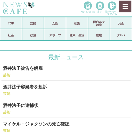
当たる占い師
占い
登録•
ログイン
マイルーム
面白ネタ
ホーム
TOP
芸能
女性
恋愛
お金
雑学
社会
政治
社会
政治
スポーツ
健康・生活
動物
グルメ
経済
海外
最新ニュース
芸能
スポーツ
酒井法子被告を解雇
恋愛
ビックリ
芸能
コメントポスト
アリ／ナシ
酒井法子容疑者を起訴
リリース
ショップ
芸能
酒井法子に逮捕状
登録・ログイン/マイルーム
芸能
マイケル・ジャクソンの死亡確認
芸能