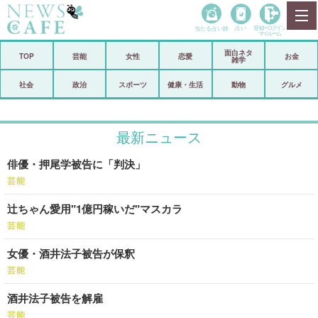
当たる占い師
占い
登録•
ログイン
マイルーム
面白ネタ
ホーム
TOP
芸能
女性
恋愛
お金
雑学
社会
政治
社会
政治
スポーツ
健康・生活
動物
グルメ
経済
海外
最新ニュース
芸能
スポーツ
俳優・押尾学被告に「判決」
恋愛
ビックリ
芸能
コメントポスト
アリ／ナシ
辻ちゃん愛用"1億円稼いだ"マスカラ
リリース
ショップ
芸能
女優・酒井法子被告が保釈
登録・ログイン/マイルーム
芸能
酒井法子被告を解雇
芸能