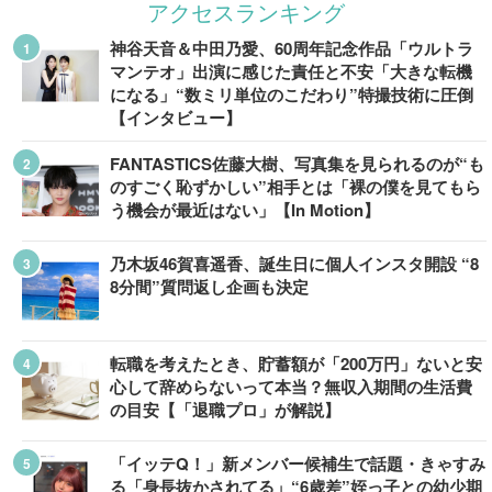
アクセスランキング
神谷天音＆中田乃愛、60周年記念作品「ウルトラ
マンテオ」出演に感じた責任と不安「大きな転機
になる」“数ミリ単位のこだわり”特撮技術に圧倒
【インタビュー】
FANTASTICS佐藤大樹、写真集を見られるのが“も
のすごく恥ずかしい”相手とは「裸の僕を見てもら
う機会が最近はない」【In Motion】
乃木坂46賀喜遥香、誕生日に個人インスタ開設 “8
8分間”質問返し企画も決定
転職を考えたとき、貯蓄額が「200万円」ないと安
心して辞めらないって本当？無収入期間の生活費
の目安【「退職プロ」が解説】
「イッテQ！」新メンバー候補生で話題・きゃすみ
る「身長抜かされてる」“6歳差”姪っ子との幼少期