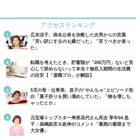
アクセスランキング
広末涼子、病名公表を決断した次男からの言葉
「言い訳にするのも嫌だった」「言うべきか迷っ
た」
転職を考えたとき、貯蓄額が「200万円」ないと安
心して辞めらないって本当？無収入期間の生活費
の目安【「退職プロ」が解説】
5児の母・辻希美、息子の“やんちゃ”エピソード告
白「菓子折りを買い溜めしていた」「物を壊しち
ゃったとか」
元宝塚トップスター寿美花代さん死去 享年94 息
子・高嶋政宏＆政伸がコメント「最期の最期まで
大女優」