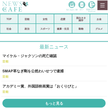
当たる占い師
占い
登録•
ログイン
マイルーム
面白ネタ
ホーム
TOP
芸能
女性
恋愛
お金
雑学
社会
政治
社会
政治
スポーツ
健康・生活
動物
グルメ
経済
海外
最新ニュース
芸能
スポーツ
マイケル・ジャクソンの死亡確認
恋愛
ビックリ
芸能
コメントポスト
アリ／ナシ
SMAP草なぎ剛を公然わいせつで逮捕
リリース
ショップ
芸能
アカデミー賞、外国語映画賞は「おくりびと」
登録・ログイン/マイルーム
芸能
もっと見る