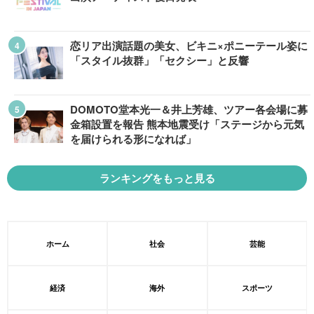
恋リア出演話題の美女、ビキニ×ポニーテール姿に
「スタイル抜群」「セクシー」と反響
DOMOTO堂本光一＆井上芳雄、ツアー各会場に募
金箱設置を報告 熊本地震受け「ステージから元気
を届けられる形になれば」
ランキングをもっと見る
ホーム
社会
芸能
経済
海外
スポーツ