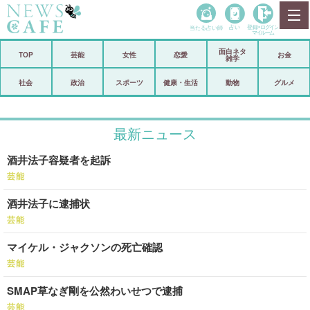
当たる占い師
占い
登録•
ログイン
マイルーム
面白ネタ
ホーム
TOP
芸能
女性
恋愛
お金
雑学
社会
政治
社会
政治
スポーツ
健康・生活
動物
グルメ
経済
海外
最新ニュース
芸能
スポーツ
酒井法子容疑者を起訴
恋愛
ビックリ
芸能
コメントポスト
アリ／ナシ
酒井法子に逮捕状
リリース
ショップ
芸能
マイケル・ジャクソンの死亡確認
登録・ログイン/マイルーム
芸能
SMAP草なぎ剛を公然わいせつで逮捕
芸能