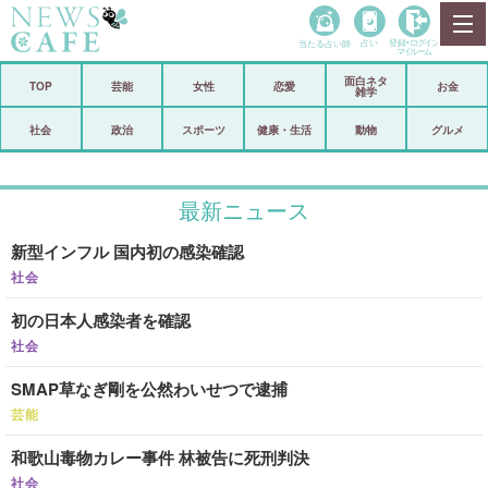
当たる占い師
占い
登録•
ログイン
マイルーム
面白ネタ
ホーム
TOP
芸能
女性
恋愛
お金
雑学
社会
政治
社会
政治
スポーツ
健康・生活
動物
グルメ
経済
海外
最新ニュース
芸能
スポーツ
新型インフル 国内初の感染確認
恋愛
ビックリ
社会
コメントポスト
アリ／ナシ
初の日本人感染者を確認
リリース
ショップ
社会
SMAP草なぎ剛を公然わいせつで逮捕
登録・ログイン/マイルーム
芸能
和歌山毒物カレー事件 林被告に死刑判決
社会