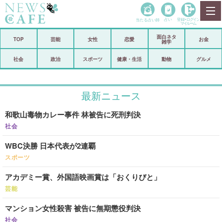
当たる占い師
占い
登録•
ログイン
マイルーム
面白ネタ
ホーム
TOP
芸能
女性
恋愛
お金
雑学
社会
政治
社会
政治
スポーツ
健康・生活
動物
グルメ
経済
海外
最新ニュース
芸能
スポーツ
和歌山毒物カレー事件 林被告に死刑判決
恋愛
ビックリ
社会
コメントポスト
アリ／ナシ
WBC決勝 日本代表が2連覇
リリース
ショップ
スポーツ
アカデミー賞、外国語映画賞は「おくりびと」
登録・ログイン/マイルーム
芸能
マンション女性殺害 被告に無期懲役判決
社会