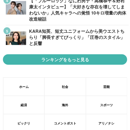
【「ブルーロック」なにわ男子・高橋恭平＆野村
康太インタビュー】「大好きな存在を壊してしま
わないか」人気キャラへの覚悟 10キロ増量の肉体
改造秘話
KARA知英、短丈ユニフォームから美ウエストち
らり「脚長すぎてびっくり」「圧巻のスタイル」
と反響
ランキングをもっと見る
ホーム
社会
芸能
経済
海外
スポーツ
ビックリ
コメントポスト
アリ／ナシ