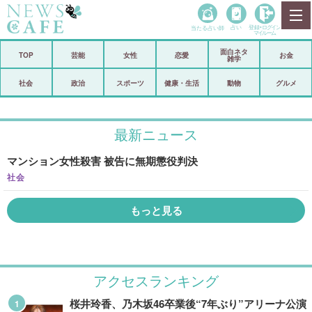
当たる占い師
占い
登録•
ログイン
マイルーム
面白ネタ
ホーム
TOP
芸能
女性
恋愛
お金
雑学
社会
政治
社会
政治
スポーツ
健康・生活
動物
グルメ
経済
海外
最新ニュース
芸能
スポーツ
マンション女性殺害 被告に無期懲役判決
恋愛
ビックリ
社会
コメントポスト
アリ／ナシ
もっと見る
リリース
ショップ
登録・ログイン/マイルーム
アクセスランキング
桜井玲香、乃木坂46卒業後“7年ぶり”アリーナ公演