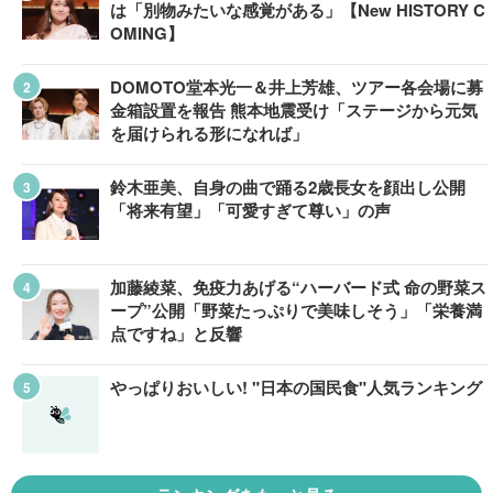
は「別物みたいな感覚がある」【New HISTORY C
OMING】
DOMOTO堂本光一＆井上芳雄、ツアー各会場に募
金箱設置を報告 熊本地震受け「ステージから元気
を届けられる形になれば」
鈴木亜美、自身の曲で踊る2歳長女を顔出し公開
「将来有望」「可愛すぎて尊い」の声
加藤綾菜、免疫力あげる“ハーバード式 命の野菜ス
ープ”公開「野菜たっぷりで美味しそう」「栄養満
点ですね」と反響
やっぱりおいしい! "日本の国民食"人気ランキング