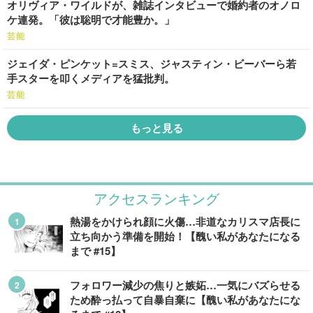
オリヴィア・ワイルドが、雑誌インタビューで婚約者のオノロ
ケ連発。「彼は聡明で才能豊か。」
芸能
ジェイダ・ピンケット=スミス、ジャスティン・ビーバーら若
手スターを叩くメディアを猛批判。
芸能
もっと見る
アクセスランキング
熱湯をかけられ顔に火傷…非道なカリスマ店長に
立ち向かう準備を開始！【醜い私があなたになる
まで #15】
フォロワー減少の焦りと嫉妬…一気にバズらせる
ため酔っ払って自暴自棄に【醜い私があなたにな