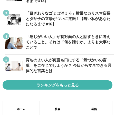
るまで #18】
「目ざわりなゴミは消えろ」横暴なカリスマ店長
とダサ子の立場がついに逆転！【醜い私があなた
になるまで #16】
「感じがいい人」が初対面の人と話すときに考え
ていること。それは「何を話すか」よりも大事な
ことで
育ちのよい人が何度も口にする「気づかいの言
葉」をご存じでしょうか？ 今日からマネできる具
体的な言葉とは
ランキングをもっと見る
ホーム
社会
芸能