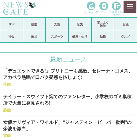
当たる占い師
占い
登録•
ログイン
マイルーム
面白ネタ
ホーム
TOP
芸能
女性
恋愛
お金
雑学
社会
政治
社会
政治
スポーツ
健康・生活
動物
グルメ
経済
海外
最新ニュース
芸能
スポーツ
「デュエットできる!」ブリトニーも感激。セレーナ・ゴメス、
恋愛
ビックリ
アカペラ熱唱で口パク疑惑を払しょく!
コメントポスト
アリ／ナシ
芸能
テイラー・スウィフト宛てのファンレター、小学校のゴミ集積
リリース
ショップ
所で大量に発見される!
芸能
登録・ログイン/マイルーム
女優オリヴィア・ワイルド、“ジャスティン・ビーバー批判"の
余波を激白。
芸能