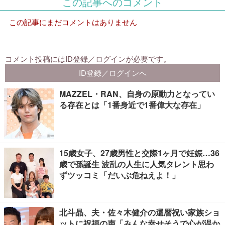
MAZZEL・RAN、自身の原動力となってい
る存在とは「1番身近で1番偉大な存在」
15歳女子、27歳男性と交際1ヶ月で妊娠…36
歳で孫誕生 波乱の人生に人気タレント思わ
ずツッコミ「だいぶ危ねえよ！」
北斗晶、夫・佐々木健介の還暦祝い家族ショ
ットに祝福の声「みんな幸せそうで心が温か