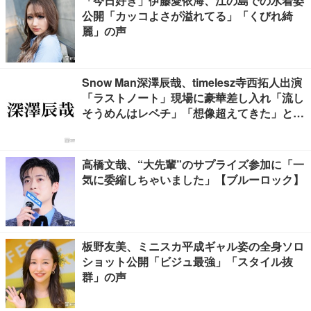
「今日好き」伊藤愛依海、江の島での水着姿
公開「カッコよさが溢れてる」「くびれ綺
麗」の声
Snow Man深澤辰哉、timelesz寺西拓人出演
「ラストノート」現場に豪華差し入れ「流し
そうめんはレベチ」「想像超えてきた」と絶
賛の声
高橋文哉、“大先輩”のサプライズ参加に「一
気に委縮しちゃいました」【ブルーロック】
板野友美、ミニスカ平成ギャル姿の全身ソロ
ショット公開「ビジュ最強」「スタイル抜
群」の声