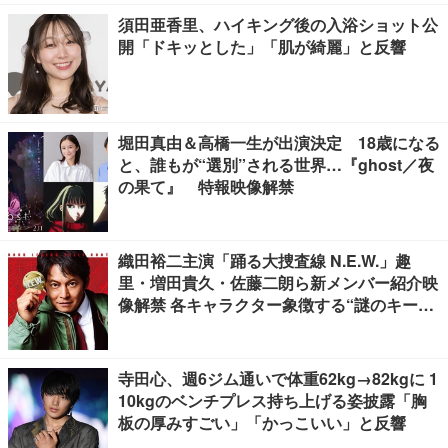
須田亜香里、ハイキング後の入浴ショット公
開「ドキッとした」「肌が綺麗」と反響
堀田真由＆高橋一生が出演決定 18歳になる
と、誰もが“選別”される世界…『ghost／夜
の果て』 特報映像解禁
織田裕二主演「踊る大捜査線 N.E.W.」趣
里・増田貴久・佐藤二朗ら新メンバー紹介映
像解禁 各キャラクター象徴する“謎のキーワ
ード”も
寺田心、週6ジム通いで体重62kg→82kgに 1
10kgのベンチプレス持ち上げる姿披露「胸
板の厚みすごい」「かっこいい」と反響