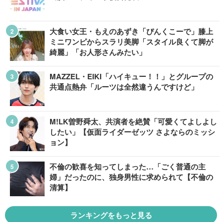
大食い女王・もえのあずき「ぴんくこーで」膝上
ミニワンピからスラリ美脚「スタイル良くて脚が
綺麗」「お人形さんみたい」
MAZZEL・EIKI「ハイキュー！！」とグループの
共通点熱弁「ルーツは全然違うんですけど」
M!LK曽野舜太、共演者を絶賛「可愛くてよしよし
したい」【仮面ライダーゼッツ さよならのミッシ
ョン】
不倫の歓喜を知ってしまった…「ごく普通の主
婦」だったのに、独身男性に求められて【不倫の
清算】
ランキングをもっと見る