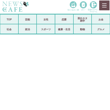
当たる占い師
占い
登録•
ログイン
マイルーム
面白ネタ
ホーム
TOP
芸能
女性
恋愛
お金
雑学
社会
政治
社会
政治
スポーツ
健康・生活
動物
グルメ
経済
海外
芸能
スポーツ
恋愛
ビックリ
コメントポスト
アリ／ナシ
リリース
ショップ
登録・ログイン/マイルーム