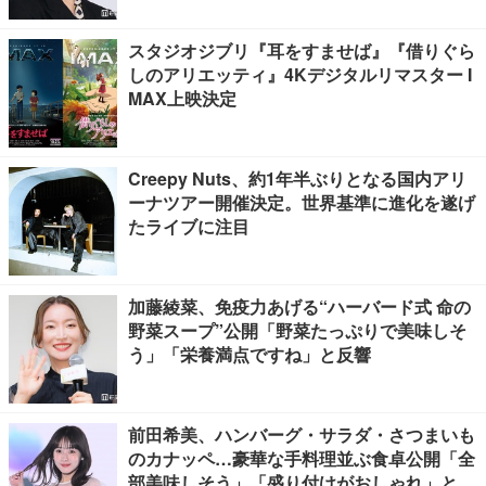
スタジオジブリ『耳をすませば』『借りぐら
しのアリエッティ』4Kデジタルリマスター I
MAX上映決定
Creepy Nuts、約1年半ぶりとなる国内アリ
ーナツアー開催決定。世界基準に進化を遂げ
たライブに注目
加藤綾菜、免疫力あげる“ハーバード式 命の
野菜スープ”公開「野菜たっぷりで美味しそ
う」「栄養満点ですね」と反響
前田希美、ハンバーグ・サラダ・さつまいも
のカナッペ…豪華な手料理並ぶ食卓公開「全
部美味しそう」「盛り付けがおしゃれ」と絶