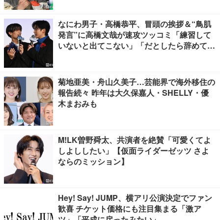
なにわ男子・高橋恭平、冒頭の挨拶＆“鳥肌
発言”に高橋文哉が速攻ツッコミ「練習して
いないと出てこない」「だとしたら辞めてく
ださい」【ブルーロック】
菊地亜美・舟山久美子…芸能界で海外移住の
報告続々 昨年は大久保嘉人・SHELLY・優
木まおみも
M!LK曽野舜太、共演者を絶賛「可愛くてよ
しよししたい」【仮面ライダーゼッツ さよ
ならのミッション】
Hey! Say! JUMP、横アリ公演決定でファン
歓喜 チケット価格にも注目集まる「激ア
ツ」「平成に戻ったみたい」