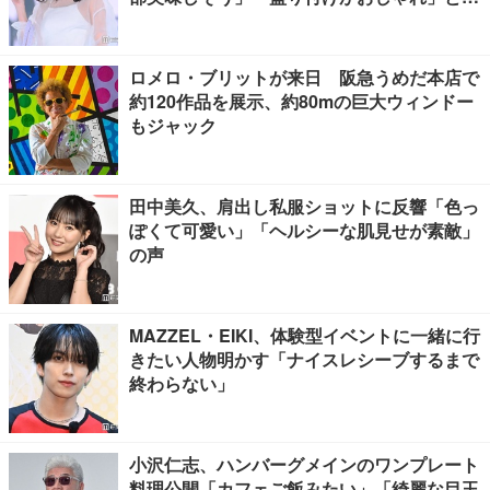
賛の声
ロメロ・ブリットが来日 阪急うめだ本店で
約120作品を展示、約80mの巨大ウィンドー
もジャック
田中美久、肩出し私服ショットに反響「色っ
ぽくて可愛い」「ヘルシーな肌見せが素敵」
の声
MAZZEL・EIKI、体験型イベントに一緒に行
きたい人物明かす「ナイスレシーブするまで
終わらない」
小沢仁志、ハンバーグメインのワンプレート
料理公開「カフェご飯みたい」「綺麗な目玉