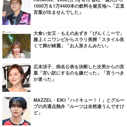
1000万＆1万4400本の飲料を被災地へ「正直
言葉が出ませんでした」
大食い女王・もえのあずき「ぴんくこーで」
膝上ミニワンピからスラリ美脚「スタイル良
くて脚が綺麗」「お人形さんみたい」
広末涼子、病名公表を決断した次男からの言
葉「言い訳にするのも嫌だった」「言うべき
か迷った」
MAZZEL・EIKI「ハイキュー！！」とグルー
プの共通点熱弁「ルーツは全然違うんですけ
ど」