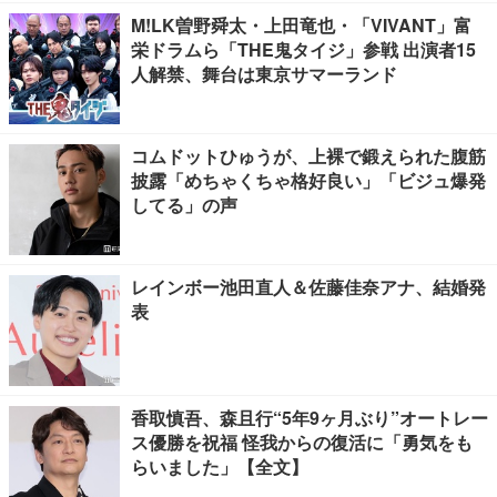
M!LK曽野舜太・上田竜也・「VIVANT」富
栄ドラムら「THE鬼タイジ」参戦 出演者15
人解禁、舞台は東京サマーランド
コムドットひゅうが、上裸で鍛えられた腹筋
披露「めちゃくちゃ格好良い」「ビジュ爆発
してる」の声
レインボー池田直人＆佐藤佳奈アナ、結婚発
表
香取慎吾、森且行“5年9ヶ月ぶり”オートレー
ス優勝を祝福 怪我からの復活に「勇気をも
らいました」【全文】