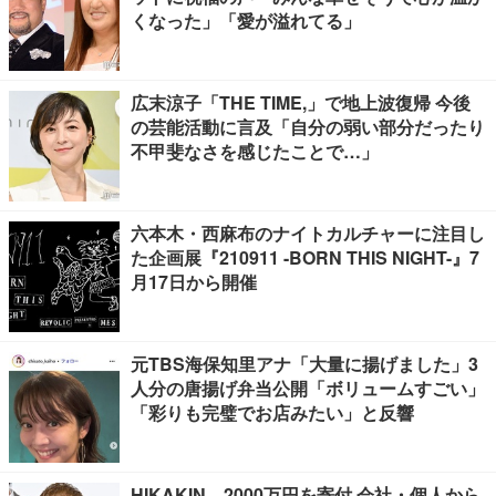
くなった」「愛が溢れてる」
広末涼子「THE TIME,」で地上波復帰 今後
の芸能活動に言及「自分の弱い部分だったり
不甲斐なさを感じたことで…」
六本木・西麻布のナイトカルチャーに注目し
た企画展『210911 -BORN THIS NIGHT-』7
月17日から開催
元TBS海保知里アナ「大量に揚げました」3
人分の唐揚げ弁当公開「ボリュームすごい」
「彩りも完璧でお店みたい」と反響
HIKAKIN、2000万円を寄付 会社・個人から