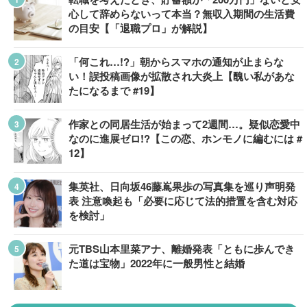
心して辞めらないって本当？無収入期間の生活費
の目安【「退職プロ」が解説】
「何これ…!?」朝からスマホの通知が止まらな
い！誤投稿画像が拡散され大炎上【醜い私があな
たになるまで #19】
作家との同居生活が始まって2週間…。疑似恋愛中
なのに進展ゼロ!?【この恋、ホンモノに編むには #
12】
集英社、日向坂46藤嶌果歩の写真集を巡り声明発
表 注意喚起も「必要に応じて法的措置を含む対応
を検討」
元TBS山本里菜アナ、離婚発表「ともに歩んでき
た道は宝物」2022年に一般男性と結婚