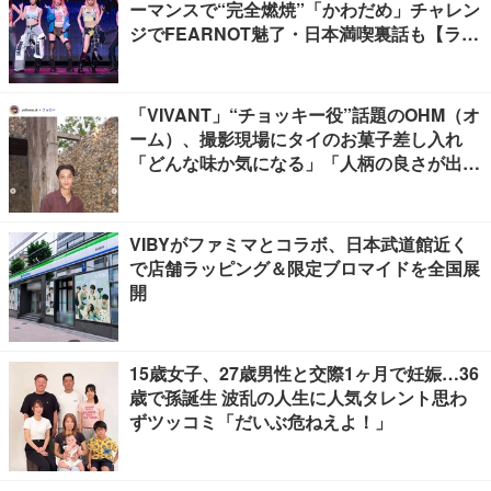
ーマンスで“完全燃焼”「かわだめ」チャレン
ジでFEARNOT魅了・日本満喫裏話も【ライ
ブレポート】
「VIVANT」“チョッキー役”話題のOHM（オ
ーム）、撮影現場にタイのお菓子差し入れ
「どんな味か気になる」「人柄の良さが出て
る」
VIBYがファミマとコラボ、日本武道館近く
で店舗ラッピング＆限定ブロマイドを全国展
開
15歳女子、27歳男性と交際1ヶ月で妊娠…36
歳で孫誕生 波乱の人生に人気タレント思わ
ずツッコミ「だいぶ危ねえよ！」