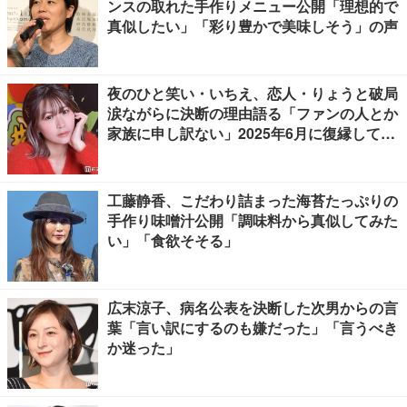
ンスの取れた手作りメニュー公開「理想的で
真似したい」「彩り豊かで美味しそう」の声
夜のひと笑い・いちえ、恋人・りょうと破局
涙ながらに決断の理由語る「ファンの人とか
家族に申し訳ない」2025年6月に復縁してい
た
工藤静香、こだわり詰まった海苔たっぷりの
手作り味噌汁公開「調味料から真似してみた
い」「食欲そそる」
広末涼子、病名公表を決断した次男からの言
葉「言い訳にするのも嫌だった」「言うべき
か迷った」