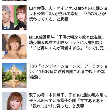
山本舞香、夫・マイファスHiroとの夫婦ショ
ット公開「2人が見れて幸せ」「仲の良さが
伝わってくる」と反響
M!LK佐野勇斗「子供の頃から蛇とは友達」
幼少期＆現在の比較ショットに反響相次ぐ
「チビ勇斗くんが可愛すぎる」「すでに完成
されてる」
TDS「インディ・ジョーンズ」アトラクショ
ン、11月30日に運営再開これまで以上の臨
場感に
双子の母・中川翔子、子どもに髪の毛を引っ
張られ困っている様子公開「ママあるある」
「乱れっぷりに笑った」と反響