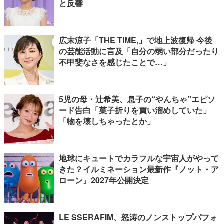
と反響
広末涼子「THE TIME,」で地上波復帰 今後
の芸能活動に言及「自分の弱い部分だったり
不甲斐なさを感じたことで…」
5児の母・辻希美、息子の“やんちゃ”エピソ
ード告白「菓子折りを買い溜めしていた」
「物を壊しちゃったとか」
地球にキュートでカラフルな宇宙人がやって
きた？イルミネーション最新作『ノット・ア
ローン』2027年公開決定
LE SSERAFIM、怒涛のノンストップパフォ