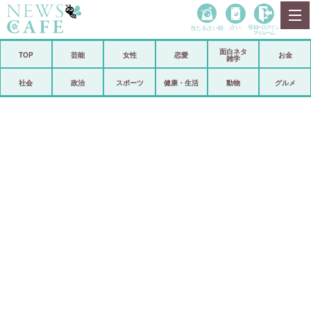
当たる占い師
占い
登録•
ログイン
マイルーム
面白ネタ
ホーム
TOP
芸能
女性
恋愛
お金
雑学
社会
政治
社会
政治
スポーツ
健康・生活
動物
グルメ
経済
海外
芸能
スポーツ
恋愛
ビックリ
コメントポスト
アリ／ナシ
リリース
ショップ
登録・ログイン/マイルーム