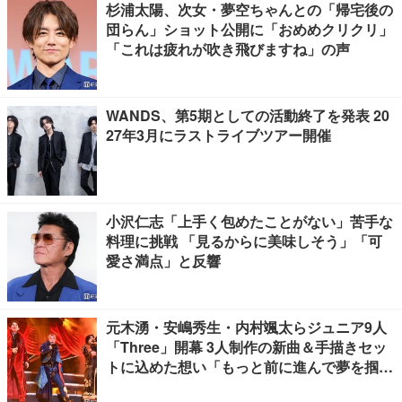
杉浦太陽、次女・夢空ちゃんとの「帰宅後の
団らん」ショット公開に「おめめクリクリ」
「これは疲れが吹き飛びますね」の声
WANDS、第5期としての活動終了を発表 20
27年3月にラストライブツアー開催
小沢仁志「上手く包めたことがない」苦手な
料理に挑戦 「見るからに美味しそう」「可
愛さ満点」と反響
元木湧・安嶋秀生・内村颯太らジュニア9人
「Three」開幕 3人制作の新曲＆手描きセッ
トに込めた想い「もっと前に進んで夢を掴み
たい」【ゲネプロレポ】