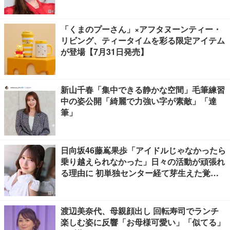
「くまのプーさん」×アフタヌーンティー・
リビング、ティータイムを彩る限定アイテム
が登場【7月31日発売】
新山千春「集中できる静かな空間」毛筆練習
中の姿公開「綺麗で力強い字が素敵」「達
筆」
日向坂46藤嶌果歩「アイドルじゃなかったら
乗り越えられなかった」日々の活動が頑張れ
る理由に 初単独センター経て芽生えた覚悟
も【「果実の歩幅」インタビュー】
渡辺美奈代、母親顔出し 回転寿司でランチ
楽しむ姿に反響「お母様可愛い」「似てる」