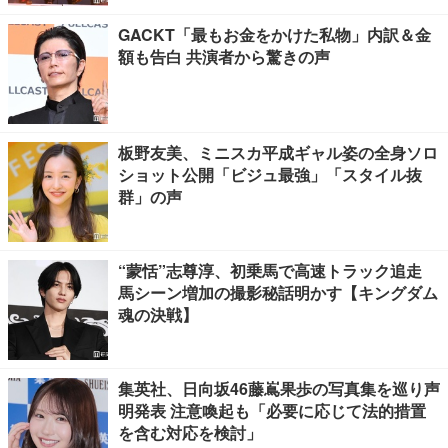
GACKT「最もお金をかけた私物」内訳＆金
額も告白 共演者から驚きの声
板野友美、ミニスカ平成ギャル姿の全身ソロ
ショット公開「ビジュ最強」「スタイル抜
群」の声
“蒙恬”志尊淳、初乗馬で高速トラック追走
馬シーン増加の撮影秘話明かす【キングダム
魂の決戦】
集英社、日向坂46藤嶌果歩の写真集を巡り声
明発表 注意喚起も「必要に応じて法的措置
を含む対応を検討」