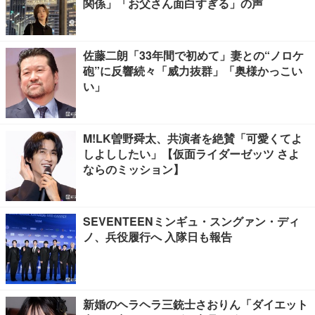
関係」「お父さん面白すぎる」の声
佐藤二朗「33年間で初めて」妻との“ノロケ
砲”に反響続々「威力抜群」「奥様かっこい
い」
M!LK曽野舜太、共演者を絶賛「可愛くてよ
しよししたい」【仮面ライダーゼッツ さよ
ならのミッション】
SEVENTEENミンギュ・スングァン・ディ
ノ、兵役履行へ 入隊日も報告
新婚のヘラヘラ三銃士さおりん「ダイエット