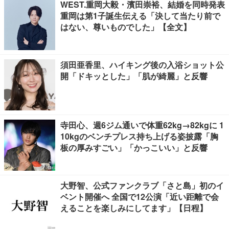
WEST.重岡大毅・濱田崇裕、結婚を同時発表
重岡は第1子誕生伝える「決して当たり前で
はない、尊いものでした」【全文】
須田亜香里、ハイキング後の入浴ショット公
開「ドキッとした」「肌が綺麗」と反響
寺田心、週6ジム通いで体重62kg→82kgに 1
10kgのベンチプレス持ち上げる姿披露「胸
板の厚みすごい」「かっこいい」と反響
大野智、公式ファンクラブ「さと島」初のイ
ベント開催へ 全国で12公演「近い距離で会
えることを楽しみにしてます」【日程】