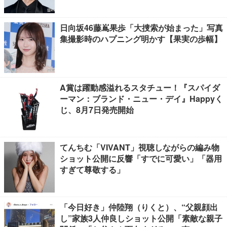
ス手掛ける
日向坂46藤嶌果歩「大捜索が始まった」写真
集撮影時のハプニング明かす【果実の歩幅】
A賞は躍動感溢れるスタチュー！『スパイダ
ーマン：ブランド・ニュー・デイ』Happyく
じ、8月7日発売開始
てんちむ「VIVANT」視聴しながらの編み物
ショット公開に反響「すでに可愛い」「器用
すぎて尊敬する」
「今日好き」仲陸翔（りくと）、“父親顔出
し”家族3人仲良しショット公開「素敵な親子