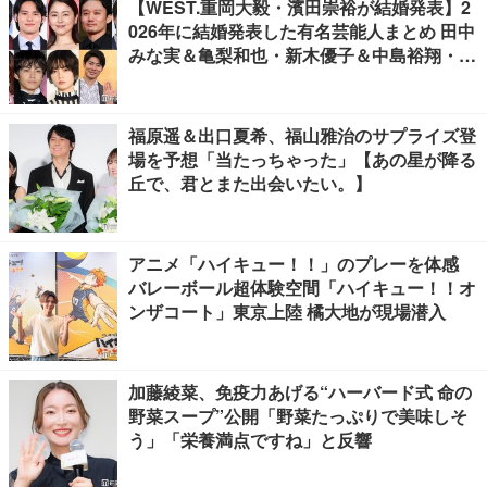
【WEST.重岡大毅・濱田崇裕が結婚発表】2
026年に結婚発表した有名芸能人まとめ 田中
みな実＆亀梨和也・新木優子＆中島裕翔・川
口春奈＆板倉滉選手ほか
福原遥＆出口夏希、福山雅治のサプライズ登
場を予想「当たっちゃった」【あの星が降る
丘で、君とまた出会いたい。】
アニメ「ハイキュー！！」のプレーを体感
バレーボール超体験空間「ハイキュー！！オ
ンザコート」東京上陸 橘大地が現場潜入
加藤綾菜、免疫力あげる“ハーバード式 命の
野菜スープ”公開「野菜たっぷりで美味しそ
う」「栄養満点ですね」と反響