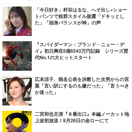
「今日好き」村谷はるな、へそ出し×ショー
トパンツで抜群スタイル披露「ドキッとし
た」「頭身バランスが神」の声
『スパイダーマン：ブランド・ニュー・デ
イ』初日興収5億6543万円記録 シリーズ歴
代No.1の大ヒットスタート
広末涼子、病名公表を決断した次男からの言
葉「言い訳にするのも嫌だった」「言うべき
か迷った」
二宮和也主演『８番出口』本編ノーカット地
上波初放送！8月28日の金ローにて