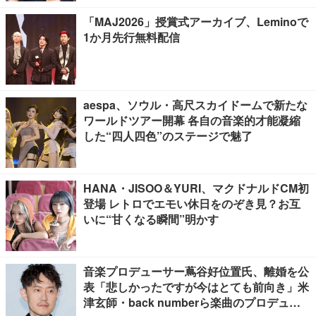
「MAJ2026」授賞式アーカイブ、Leminoで
1か月先行無料配信
aespa、ソウル・高尺スカイドームで新たな
ワールドツアー開幕 各自の音楽的才能凝縮
した“四人四色”のステージで魅了
HANA・JISOO＆YURI、マクドナルドCM初
登場 レトロでエモい休日をのぞき見？お互
いに“甘くなる瞬間”明かす
音楽プロデューサー蔦谷好位置氏、離婚を公
表「悲しかったですが今はとても前向き」米
津玄師・back numberら楽曲のプロデュー