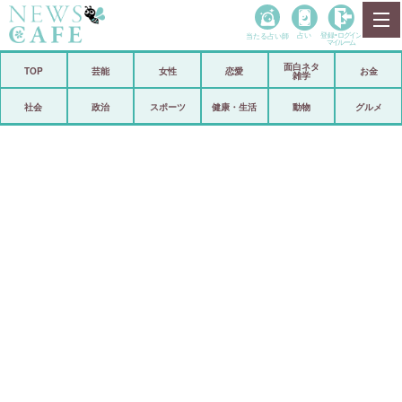
当たる占い師
占い
登録•
ログイン
マイルーム
面白ネタ
ホーム
TOP
芸能
女性
恋愛
お金
雑学
社会
政治
社会
政治
スポーツ
健康・生活
動物
グルメ
経済
海外
芸能
スポーツ
恋愛
ビックリ
コメントポスト
アリ／ナシ
リリース
ショップ
登録・ログイン/マイルーム