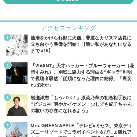
アクセスランキング
熱湯をかけられ顔に火傷…非道なカリスマ店長に
立ち向かう準備を開始！【醜い私があなたになる
まで #15】
「VIVANT」天才ハッカー・ブルーウォーカー（花
岡すみれ）、別班に協力する理由＆“ギャラ”判明
で視聴者騒然「従順になった理由に納得」「裏切
れば死か」
岩瀬洋志「もうパパ！」原菜乃華の初恋相手役に
“ビジュ神”爽やかイケメン「少しでも紀子ちゃん
の救いの存在になれるよう」
Mrs. GREEN APPLE「テレビ×ミセス」東京ディ
ズニーリゾートでコラボイベント＆びしょ濡れア