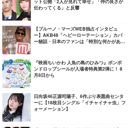
ット公開「2人が見れて幸せ」「仲の良さが
伝わってくる」と反響
【ブルーノ・マーズWEB独占インタビュ
ー】AKB48「ヘビーローテーション」カバ
ー秘話・日本のファンは「特別な何かがあ
る」…来日公演への期待語る
『映画ちいかわ 人魚の島のひみつ』ボンボ
ンドロップシールが入場者特典第2弾に！ 8
月8日から
日向坂46正源司陽子、6作ぶり表題曲センタ
ーに【18枚目シングル「イチャイチャ虫」フ
ォーメーション】