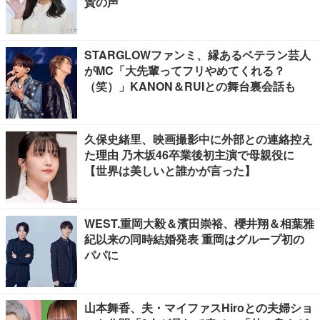
賛の声
STARGLOWファンミ、縁あるベテラン芸人
がMC「大先輩ってフリやめてくれる？
（笑）」KANON＆RUIとの舞台裏会話も
久保史緒里、映画撮影中に外部との連絡控え
た理由 乃木坂46卒業後初主演で母親役に
【世界は美しいと誰かが言った】
WEST.重岡大毅＆濱田崇裕、櫻井翔＆相葉雅
紀以来の同時結婚発表 重岡はグループ初の
パパに
山本舞香、夫・マイファスHiroとの夫婦ショ