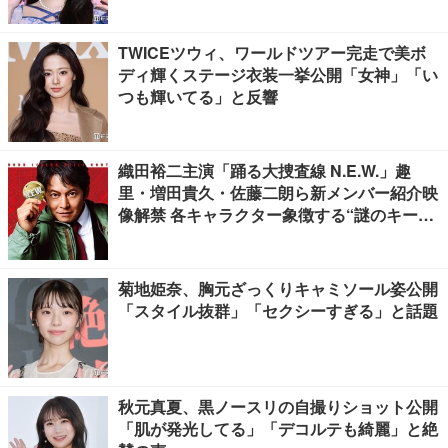
TWICEツウィ、ワールドツアー完走で美ボ
ディ輝くステージ衣装一挙公開「女神」「い
つも輝いてる」と反響
織田裕二主演「踊る大捜査線 N.E.W.」趣
里・増田貴久・佐藤二朗ら新メンバー紹介映
像解禁 各キャラクター象徴する“謎のキーワ
ード”も
菊地姫奈、胸元ざっくりキャミソール姿公開
「スタイル抜群」「セクシーすぎる」と話題
秋元真夏、黒ノースリの自撮りショット公開
「肌が発光してる」「デコルテも綺麗」と絶