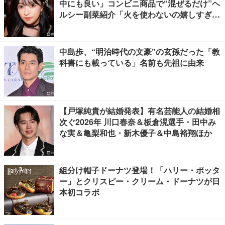
中にも良い」コンビニ商品で“混ぜるだけ”ヘ
ルシー副菜紹介「火を使わないの嬉しすぎ
る」「タンパク質たっぷりで最高」の声
中島歩、“明治時代の文豪”の玄孫だった「教
科書にも載っている」名前も先祖に由来
【戸塚純貴が結婚発表】有名芸能人の結婚相
次ぐ2026年 川口春奈＆板倉滉選手・田中み
な実＆亀梨和也・新木優子＆中島裕翔ほか
組分け帽子ドーナツ登場！「ハリー・ポッタ
ー」とクリスピー・クリーム・ドーナツが日
本初コラボ