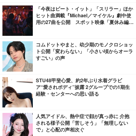
「今夜はビート・イット」「スリラー」ほか
ヒット曲満載『Michael／マイケル』劇中使
用の27曲を公開 スポット映像「夏休み編」
も
コムドットやまと、幼少期のモノクロショッ
ト公開「変わらない」「小さい頃からオーラ
すごい」の声
STU48甲斐心愛、約2年ぶり水着グラビ
ア“愛されボディ”披露 2グループでの1期生
経験・センターへの思い語る
人気アイドル、熱中症で顔が真っ赤に 介抱
される様子公開「苦しそう」「無理しない
で」と心配の声相次ぐ