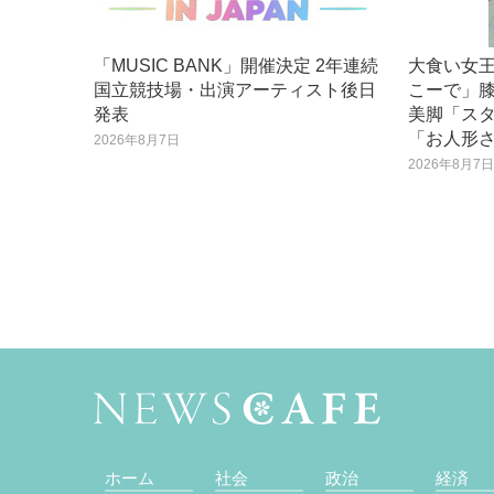
「MUSIC BANK」開催決定 2年連続
大食い女
国立競技場・出演アーティスト後日
こーで」
発表
美脚「ス
「お人形
2026年8月7日
2026年8月7
ホーム
社会
政治
経済