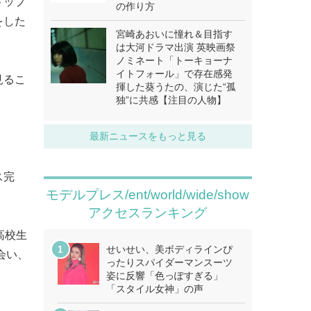
トップ
の作り方
をした
宮崎あおいに憧れ＆目指す
は大河ドラマ出演 英映画祭
ノミネート「トーキョーナ
イトフォール」で存在感発
見るこ
揮した葵うたの、演じた“孤
独”に共感【注目の人物】
最新ニュースをもっと見る
ス完
モデルプレス/ent/world/wide/show
アクセスランキング
高校生
せいせい、美ボディラインぴ
会い、
ったりスパイダーマンスーツ
）
姿に反響「色っぽすぎる」
「スタイル女神」の声