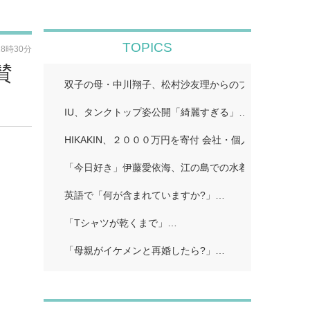
TOPICS
18時30分
賛
双子の母・中川翔子、松村沙友理からのプレゼント公開
IU、タンクトップ姿公開「綺麗すぎる」…
HIKAKIN、２０００万円を寄付 会社・個人から１００
「今日好き」伊藤愛依海、江の島での水着姿公開…
英語で「何が含まれていますか?」…
「Tシャツが乾くまで」…
「母親がイケメンと再婚したら?」…