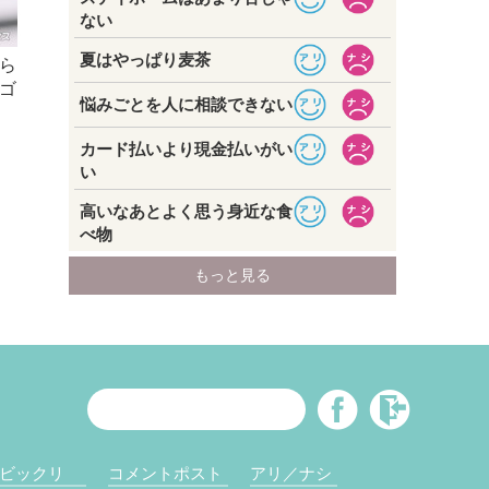
ら
ゴ
ビックリ
コメントポスト
アリ／ナシ