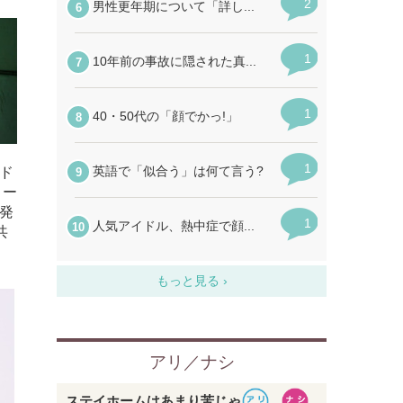
ド
トー
発
共