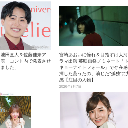
ー池田直人＆佐藤佳奈ア
宮崎あおいに憧れ＆目指すは大河
発表「コント内で発表させ
ラマ出演 英映画祭ノミネート「
きました」
キョーナイトフォール」で存在感
揮した葵うたの、演じた“孤独”に
日
感【注目の人物】
2026年8月7日