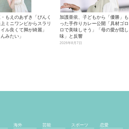
王・もえのあずき「ぴんく
加護亜依、子どもから「優勝」も
膝上ミニワンピからスラリ
った手作りカレー公開「具材ゴロ
タイル良くて脚が綺麗」
ロで美味しそう」「母の愛が隠し
さんみたい」
味」と反響
日
2026年8月7日
海外
芸能
スポーツ
恋愛