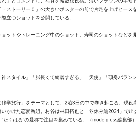
あれ」とコメントし、写真を複数枚投稿。薄いブラウンの半袖
イ・ストーリー５」の大きいポスターの前で片足を上げピース
が際立つショットを公開している。
ショットやトレーニング中のショット、寿司のショットなどを
「神スタイル」「脚長くて綺麗すぎる」「天使」「頭身バラン
修学旅行」をテーマとして、2泊3日の中で巻き起こる、現役
いかけた恋愛番組。村谷は林田拓也と「冬休み編2024」で出
“たくはる”の愛称で注目を集めている。（modelpress編集部