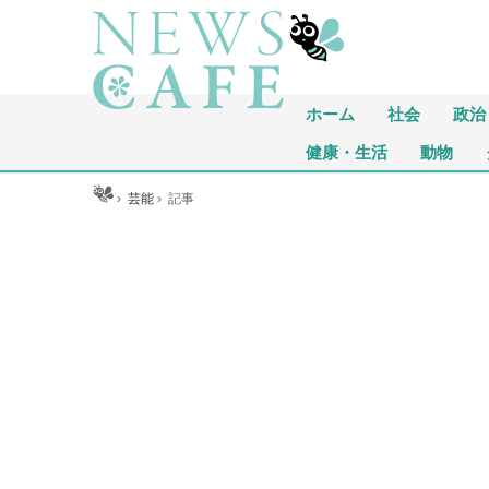
ホーム
社会
政治
健康・生活
動物
ホーム
›
芸能
›
記事