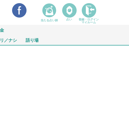
占い
登録・ログイン
当たる占い師
マイルーム
金
リ／ナシ
語り場