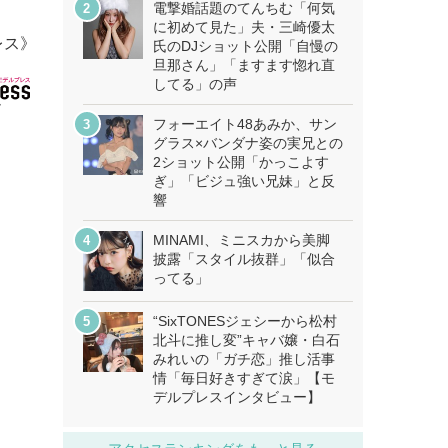
電撃婚話題のてんちむ「何気
に初めて見た」夫・三崎優太
レス》
氏のDJショット公開「自慢の
旦那さん」「ますます惚れ直
してる」の声
フォーエイト48あみか、サン
グラス×バンダナ姿の実兄との
2ショット公開「かっこよす
ぎ」「ビジュ強い兄妹」と反
響
MINAMI、ミニスカから美脚
披露「スタイル抜群」「似合
ってる」
“SixTONESジェシーから松村
北斗に推し変”キャバ嬢・白石
みれいの「ガチ恋」推し活事
情「毎日好きすぎて涙」【モ
デルプレスインタビュー】