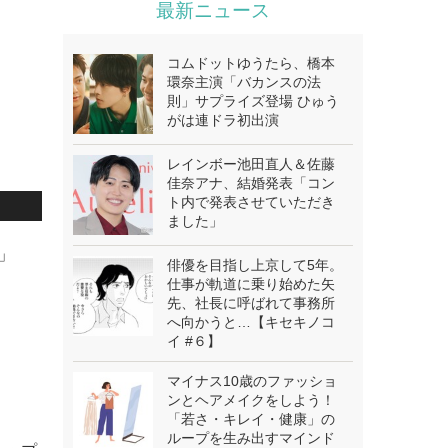
最新ニュース
コムドットゆうたら、橋本
環奈主演「バカンスの法
則」サプライズ登場 ひゅう
がは連ドラ初出演
レインボー池田直人＆佐藤
佳奈アナ、結婚発表「コン
ト内で発表させていただき
ました」
。」
俳優を目指し上京して5年。
仕事が軌道に乗り始めた矢
先、社長に呼ばれて事務所
へ向かうと…【キセキノコ
イ #６】
マイナス10歳のファッショ
ンとヘアメイクをしよう！
「若さ・キレイ・健康」の
ループを生み出すマインド