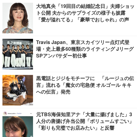
大地真央「19回目の結婚記念日」夫婦ショッ
ト公開 夫からのサプライズの様子も披露
「愛が溢れてる」「豪華でおしゃれ」の声
Travis Japan、東京スカイツリー点灯式登
場・史上最多60種類のライティング Jリーグ
SPアンバサダー初仕事
黒電話とジジをモチーフに 「ルージュの伝
言」流れる「魔女の宅急便 オルゴール キキ
への伝言」発売
元TBS海保知里アナ「大量に揚げました」3
人分の唐揚げ弁当公開「ボリュームすごい」
「彩りも完璧でお店みたい」と反響