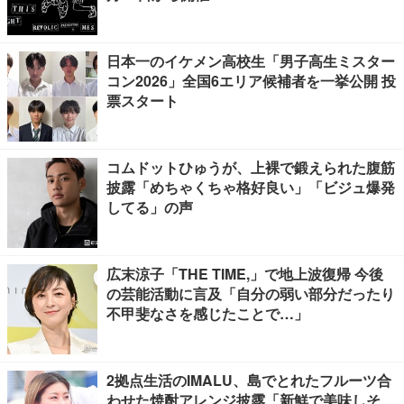
日本一のイケメン高校生「男子高生ミスター
コン2026」全国6エリア候補者を一挙公開 投
票スタート
コムドットひゅうが、上裸で鍛えられた腹筋
披露「めちゃくちゃ格好良い」「ビジュ爆発
してる」の声
広末涼子「THE TIME,」で地上波復帰 今後
の芸能活動に言及「自分の弱い部分だったり
不甲斐なさを感じたことで…」
2拠点生活のIMALU、島でとれたフルーツ合
わせた焼酎アレンジ披露「新鮮で美味しそ