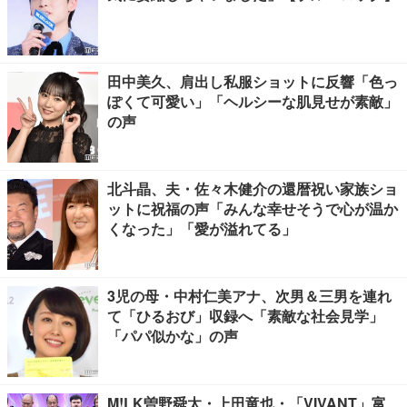
田中美久、肩出し私服ショットに反響「色っ
ぽくて可愛い」「ヘルシーな肌見せが素敵」
の声
北斗晶、夫・佐々木健介の還暦祝い家族ショ
ットに祝福の声「みんな幸せそうで心が温か
くなった」「愛が溢れてる」
3児の母・中村仁美アナ、次男＆三男を連れ
て「ひるおび」収録へ「素敵な社会見学」
「パパ似かな」の声
M!LK曽野舜太・上田竜也・「VIVANT」富