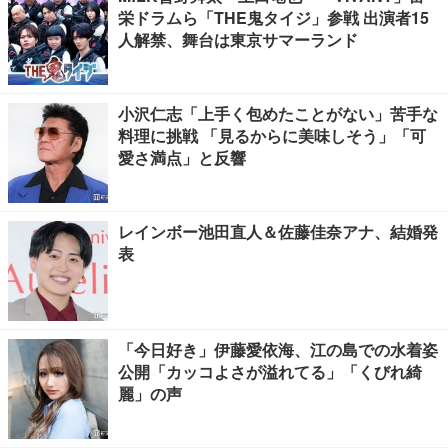
栄ドラムら「THE鬼タイジ」参戦 出演者15
人解禁、舞台は東京サマーランド
小沢仁志「上手く包めたことがない」苦手な
料理に挑戦 「見るからに美味しそう」「可
愛さ満点」と反響
レインボー池田直人＆佐藤佳奈アナ、結婚発
表
「今日好き」伊藤愛依海、江の島での水着姿
公開「カッコよさが溢れてる」「くびれ綺
麗」の声