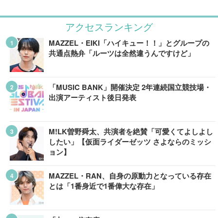
アクセスランキング
MAZZEL・EIKI「ハイキュー！！」とグループの
共通点熱弁「ルーツは全然違うんですけど」
「MUSIC BANK」開催決定 2年連続国立競技場・
出演アーティスト後日発表
M!LK曽野舜太、共演者を絶賛「可愛くてよしよし
したい」【仮面ライダーゼッツ さよならのミッシ
ョン】
MAZZEL・RAN、自身の原動力となっている存在
とは「1番身近で1番偉大な存在」