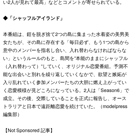
い2人が見れて最高」などとコメントが寄せられている。
◆「シャッフルアイランド」
本番組は、鎧を脱ぎ捨て2つの島に集まった水着姿の美男美
女たちが、その島に存在する「毎日必ず、もう1つの島から
意中のメンバーを指名し合い、入れ替わらなければならな
い」というルールのもと、島間を”本能のままにシャッフル
（入れ替わって）”していく、オリジナル恋愛番組。予測不
能な出会いと別れを繰り返していくなかで、欲望と嫉妬が
入り乱れていく参加メンバーたちの大胆に燃え上がってい
く恋愛模様が見どころになっている。2人は「Season6」で
成立。その後、交際していることを正式に報告し、オース
トラリアと日本で遠距離恋愛を続けていた。（modelpress
編集部）
【Not Sponsored 記事】