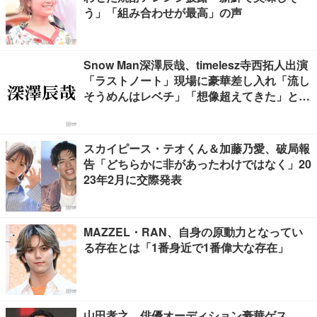
う」「組み合わせが最高」の声
Snow Man深澤辰哉、timelesz寺西拓人出演
「ラストノート」現場に豪華差し入れ「流し
そうめんはレベチ」「想像超えてきた」と絶
賛の声
スカイピース・テオくん＆加藤乃愛、破局報
告「どちらかに非があったわけではなく」20
23年2月に交際発表
MAZZEL・RAN、自身の原動力となってい
る存在とは「1番身近で1番偉大な存在」
山田孝之、俳優オーディション豪華ゲス