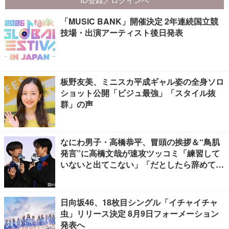
「MUSIC BANK」開催決定 2年連続国立競
技場・出演アーティスト後日発表
板野友美、ミニスカ平成ギャル姿の全身ソロ
ショット公開「ビジュ最強」「スタイル抜
群」の声
なにわ男子・高橋恭平、冒頭の挨拶＆“鳥肌
発言”に高橋文哉が速攻ツッコミ「練習して
いないと出てこない」「だとしたら辞めてく
ださい」【ブルーロック】
日向坂46、18枚目シングル「イチャイチャ
虫」リリース決定 8月9日フォーメーション
発表へ