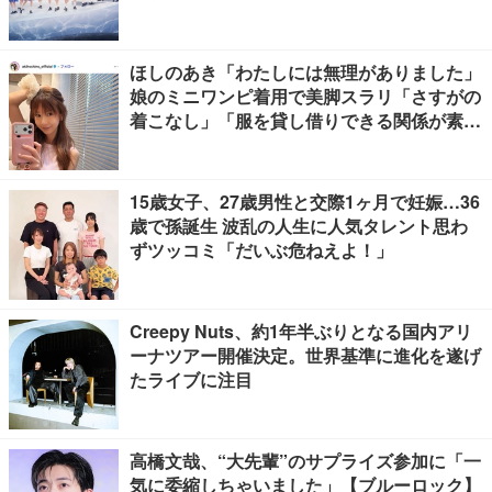
ほしのあき「わたしには無理がありました」
娘のミニワンピ着用で美脚スラリ「さすがの
着こなし」「服を貸し借りできる関係が素
敵」と反響
15歳女子、27歳男性と交際1ヶ月で妊娠…36
歳で孫誕生 波乱の人生に人気タレント思わ
ずツッコミ「だいぶ危ねえよ！」
Creepy Nuts、約1年半ぶりとなる国内アリ
ーナツアー開催決定。世界基準に進化を遂げ
たライブに注目
高橋文哉、“大先輩”のサプライズ参加に「一
気に委縮しちゃいました」【ブルーロック】