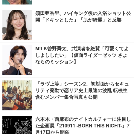
須田亜香里、ハイキング後の入浴ショット公
開「ドキッとした」「肌が綺麗」と反響
M!LK曽野舜太、共演者を絶賛「可愛くてよ
しよししたい」【仮面ライダーゼッツ さよ
ならのミッション】
「ラヴ上等」シーズン2、初対面からセキュ
リティ発動で恋リア史上最速の波乱 転校生
含むメンバー集合写真も公開
六本木・西麻布のナイトカルチャーに注目し
た企画展『210911 -BORN THIS NIGHT-』7
月17日から開催