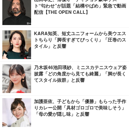
ト“匂わせ”が話題「結構やばめ」緊急で動画
配信【THE OPEN CALL】
KARA知英、短丈ユニフォームから美ウエス
トちらり「脚長すぎてびっくり」「圧巻のス
タイル」と反響
乃木坂46池田瑛紗、ミニスカテニスウェア姿
披露「どの角度から見ても綺麗」「脚が長く
てスタイル抜群」と反響
加護亜依、子どもから「優勝」もらった手作
りカレー公開「具材ゴロゴロで美味しそう」
「母の愛が隠し味」と反響