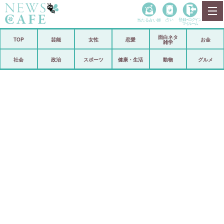
当たる占い師
占い
登録•
ログイン
マイルーム
面白ネタ
ホーム
TOP
芸能
女性
恋愛
お金
雑学
社会
政治
社会
政治
スポーツ
健康・生活
動物
グルメ
経済
海外
芸能
スポーツ
恋愛
ビックリ
コメントポスト
アリ／ナシ
リリース
ショップ
登録・ログイン/マイルーム