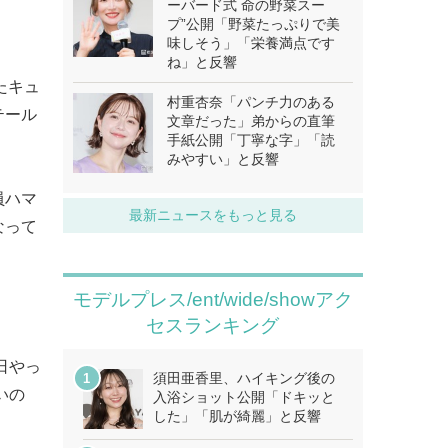
ーバード式 命の野菜スー
プ”公開「野菜たっぷりで美
味しそう」「栄養満点です
ね」と反響
たキュ
村重杏奈「パンチ力のある
テール
文章だった」弟からの直筆
手紙公開「丁寧な字」「読
みやすい」と反響
員ハマ
最新ニュースをもっと見る
なって
モデルプレス/ent/wide/showアク
セスランキング
日やっ
須田亜香里、ハイキング後の
いの
入浴ショット公開「ドキッと
した」「肌が綺麗」と反響