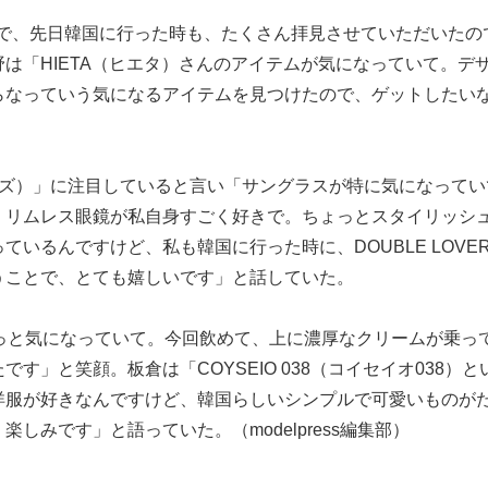
が好きで、先日韓国に行った時も、たくさん拝見させていただいたの
は「HIETA（ヒエタ）さんのアイテムが気になっていて。デ
らなっていう気になるアイテムを見つけたので、ゲットしたい
ラバーズ）」に注目していると言い「サングラスが特に気になって
、リムレス眼鏡が私自身すごく好きで。ちょっとスタイリッシ
いるんですけど、私も韓国に行った時に、DOUBLE LOVE
うことで、とても嬉しいです」と話していた。
）がずっと気になっていて。今回飲めて、上に濃厚なクリームが乗っ
」と笑顔。板倉は「COYSEIO 038（コイセイオ038）と
洋服が好きなんですけど、韓国らしいシンプルで可愛いものが
みです」と語っていた。（modelpress編集部）