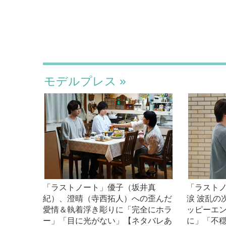
モデルプレス
「ラストノート」優子（坂井真
「ラスト
紀）、澄晴（寺西拓人）への歪んだ
涙 波乱の
愛情＆執着浮き彫りに「完全にホラ
ッピーエ
ー」「目に光がない」【ネタバレあ
に」「不