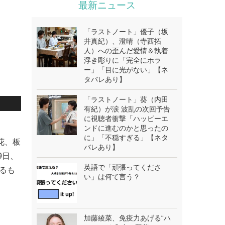
最新ニュース
「ラストノート」優子（坂
井真紀）、澄晴（寺西拓
人）への歪んだ愛情＆執着
浮き彫りに「完全にホラ
ー」「目に光がない」【ネ
タバレあり】
「ラストノート」葵（内田
有紀）が涙 波乱の次回予告
に視聴者衝撃「ハッピーエ
ンドに進むのかと思ったの
に」「不穏すぎる」【ネタ
愛花、板
バレあり】
9日、
英語で「頑張ってくださ
いるも
い」は何て言う？
加藤綾菜、免疫力あげる“ハ