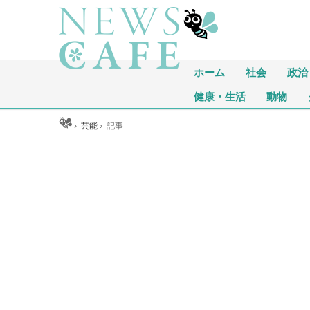
ホーム
社会
政治
健康・生活
動物
ホーム
›
芸能
›
記事