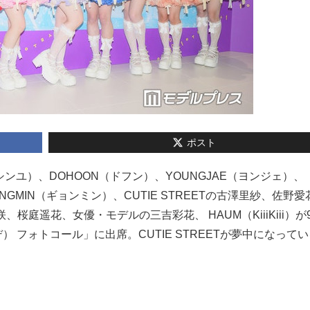
ポスト
YU（シンユ）、DOHOON（ドフン）、YOUNGJAE（ヨンジェ）、
UNGMIN（ギョンミン）、CUTIE STREETの古澤里紗、佐野
庭遥花、女優・モデルの三吉彩花、 HAUM（KiiiKiii）が
デ） フォトコール」に出席。CUTIE STREETが夢中になって