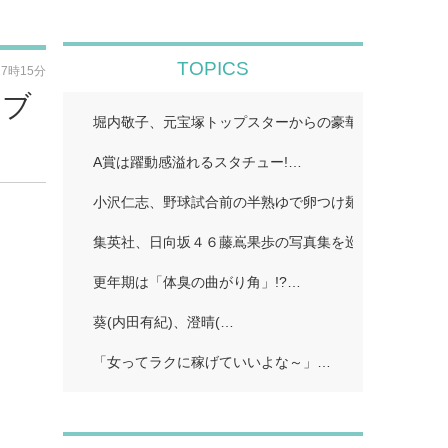
TOPICS
17時15分
るブ
堀内敬子、元宝塚トップスターからの豪華差し入れ披露
A賞は躍動感溢れるスタチュー!…
小沢仁志、野球試合前の半熟ゆで卵つけ麺披露「たっぷ
集英社、日向坂４６藤嶌果歩の写真集を巡り声明発表 
更年期は「体臭の曲がり角」!?…
葵(内田有紀)、澄晴(…
「女ってラクに稼げていいよな～」…