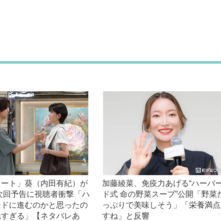
ノート」葵（内田有紀）が
加藤綾菜、免疫力あげる“ハーバ
次回予告に視聴者衝撃「ハ
ド式 命の野菜スープ”公開「野菜
ンドに進むのかと思ったの
っぷりで美味しそう」「栄養満点
穏すぎる」【ネタバレあ
すね」と反響