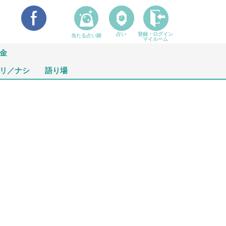
占い
登録・ログイン
当たる占い師
マイルーム
金
リ／ナシ
語り場