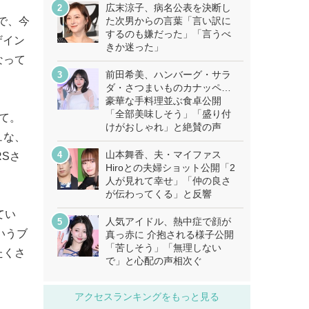
広末涼子、病名公表を決断し
で、今
た次男からの言葉「言い訳に
するのも嫌だった」「言うべ
ザイン
きか迷った」
なって
前田希美、ハンバーグ・サラ
ダ・さつまいものカナッペ…
豪華な手料理並ぶ食卓公開
「全部美味しそう」「盛り付
いて。
けがおしゃれ」と絶賛の声
ュな、
山本舞香、夫・マイファス
RSさ
Hiroとの夫婦ショット公開「2
人が見れて幸せ」「仲の良さ
が伝わってくる」と反響
てい
人気アイドル、熱中症で顔が
いうブ
真っ赤に 介抱される様子公開
「苦しそう」「無理しない
たくさ
で」と心配の声相次ぐ
アクセスランキングをもっと見る