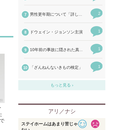
ー
た
で