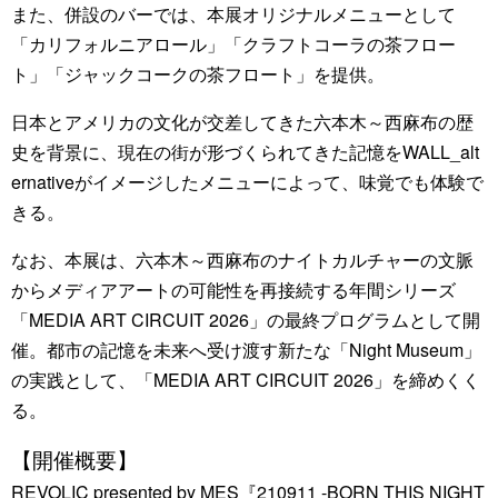
また、併設のバーでは、本展オリジナルメニューとして
「カリフォルニアロール」「クラフトコーラの茶フロー
ト」「ジャックコークの茶フロート」を提供。
日本とアメリカの文化が交差してきた六本木～西麻布の歴
史を背景に、現在の街が形づくられてきた記憶をWALL_alt
ernativeがイメージしたメニューによって、味覚でも体験で
きる。
なお、本展は、六本木～西麻布のナイトカルチャーの文脈
からメディアアートの可能性を再接続する年間シリーズ
「MEDIA ART CIRCUIT 2026」の最終プログラムとして開
催。都市の記憶を未来へ受け渡す新たな「Night Museum」
の実践として、「MEDIA ART CIRCUIT 2026」を締めくく
る。
【開催概要】
REVOLIC presented by MES『210911 -BORN THIS NIGHT