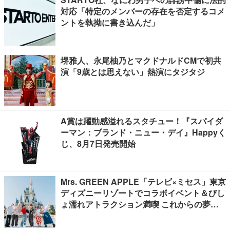
対応「特定のメンバーの存在を否定するコメ
ントを執拗に書き込んだ」
堺雅人、永尾柚乃とマクドナルドCMで初共
演「9歳とは思えない」熱演にタジタジ
A賞は躍動感溢れるスタチュー！『スパイダ
ーマン：ブランド・ニュー・デイ』Happyく
じ、8月7日発売開始
Mrs. GREEN APPLE「テレビ×ミセス」東京
ディズニーリゾートでコラボイベント＆びし
ょ濡れアトラクション満喫 これからの夢語
る貴重トークも