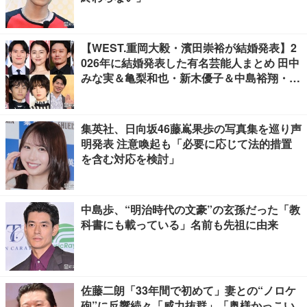
【WEST.重岡大毅・濱田崇裕が結婚発表】2
026年に結婚発表した有名芸能人まとめ 田中
みな実＆亀梨和也・新木優子＆中島裕翔・川
口春奈＆板倉滉選手ほか
集英社、日向坂46藤嶌果歩の写真集を巡り声
明発表 注意喚起も「必要に応じて法的措置
を含む対応を検討」
中島歩、“明治時代の文豪”の玄孫だった「教
科書にも載っている」名前も先祖に由来
佐藤二朗「33年間で初めて」妻との“ノロケ
砲”に反響続々「威力抜群」「奥様かっこい