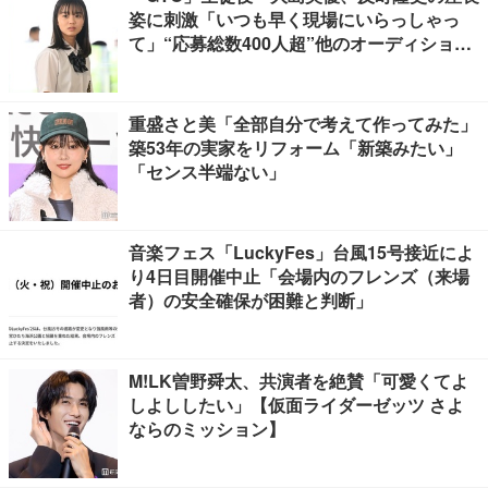
姿に刺激「いつも早く現場にいらっしゃっ
て」“応募総数400人超”他のオーディション
との違いとは【インタビュー】
重盛さと美「全部自分で考えて作ってみた」
築53年の実家をリフォーム「新築みたい」
「センス半端ない」
音楽フェス「LuckyFes」台風15号接近によ
り4日目開催中止「会場内のフレンズ（来場
者）の安全確保が困難と判断」
M!LK曽野舜太、共演者を絶賛「可愛くてよ
しよししたい」【仮面ライダーゼッツ さよ
ならのミッション】