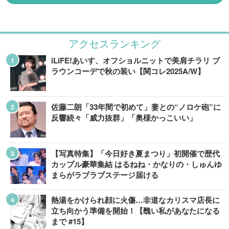
アクセスランキング
iLiFE!あいす、オフショルニットで美肩チラリ ブ
ラウンコーデで秋の装い【関コレ2025A/W】
佐藤二朗「33年間で初めて」妻との“ノロケ砲”に
反響続々「威力抜群」「奥様かっこいい」
【写真特集】「今日好き夏まつり」初開催で歴代
カップル豪華集結 はるねね・かなりの・しゅんゆ
まらがラブラブステージ届ける
熱湯をかけられ顔に火傷…非道なカリスマ店長に
立ち向かう準備を開始！【醜い私があなたになる
まで #15】