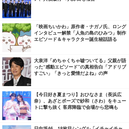
「映画ちいかわ」原作者・ナガノ氏、ロング
インタビュー解禁「人魚の島のひみつ」制作
エピソード＆キャラクター誕生秘話語る
大泉洋「めちゃくちゃ嘘ついてる」父親が語
った“感動エピソード”の真相告白「アドリブ
すごい」「きっと愛情だよね」の声
【今日好き夏まつり】おひなさま（長浜広
奈）、あざとポーズで紗和（さわ）をキュー
トに撃ち抜く 客席降臨で会場から悲鳴も
日向坂46、18枚目シングル「イチャイチャ