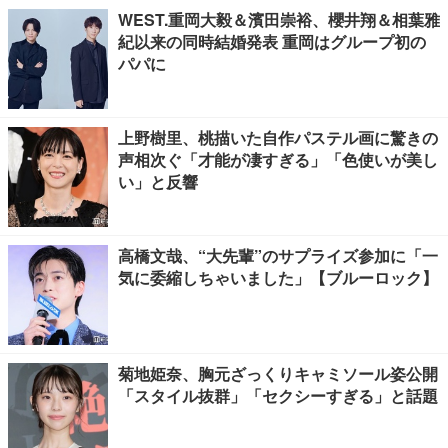
WEST.重岡大毅＆濱田崇裕、櫻井翔＆相葉雅
紀以来の同時結婚発表 重岡はグループ初の
パパに
上野樹里、桃描いた自作パステル画に驚きの
声相次ぐ「才能が凄すぎる」「色使いが美し
い」と反響
高橋文哉、“大先輩”のサプライズ参加に「一
気に委縮しちゃいました」【ブルーロック】
菊地姫奈、胸元ざっくりキャミソール姿公開
「スタイル抜群」「セクシーすぎる」と話題