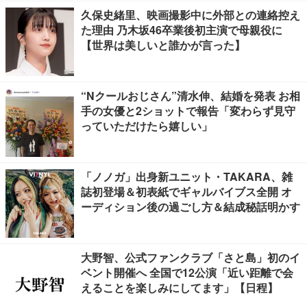
久保史緒里、映画撮影中に外部との連絡控え
た理由 乃木坂46卒業後初主演で母親役に
【世界は美しいと誰かが言った】
“Nクールおじさん”清水伸、結婚を発表 お相
手の女優と2ショットで報告「変わらず見守
っていただけたら嬉しい」
「ノノガ」出身新ユニット・TAKARA、雑
誌初登場＆初表紙でギャルバイブス全開 オ
ーディション後の過ごし方＆結成秘話明かす
大野智、公式ファンクラブ「さと島」初のイ
ベント開催へ 全国で12公演「近い距離で会
えることを楽しみにしてます」【日程】