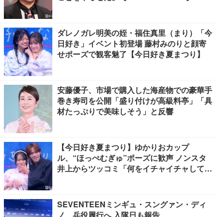
ダレノガレ明美の姪・福住真里（まり）「今
日好き」イベント初登場 藤村みのりと顔寄
せポーズで観客魅了【今日好き夏まつり】
安藤優子、市場で購入した海産物での豪華手
巻き寿司を公開「盛り付けが高級料亭」「具
材たっぷりで美味しそう」と反響
【今日好き夏まつり】ゆかりおカップ
ル、“ほっぺむぎゅ”ポーズに歓声 ノンスタ
井上からツッコミ「何をイチャイチャしてん
ねん」
SEVENTEENミンギュ・スングァン・ディ
ノ、兵役履行へ 入隊日も報告