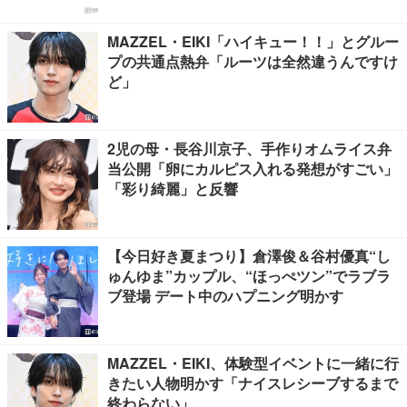
MAZZEL・EIKI「ハイキュー！！」とグルー
プの共通点熱弁「ルーツは全然違うんですけ
ど」
2児の母・長谷川京子、手作りオムライス弁
当公開「卵にカルピス入れる発想がすごい」
「彩り綺麗」と反響
【今日好き夏まつり】倉澤俊＆谷村優真“し
ゅんゆま”カップル、“ほっぺツン”でラブラ
ブ登場 デート中のハプニング明かす
MAZZEL・EIKI、体験型イベントに一緒に行
きたい人物明かす「ナイスレシーブするまで
終わらない」