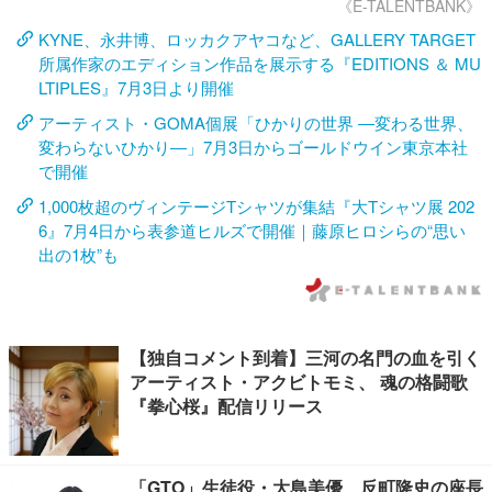
《E-TALENTBANK》
KYNE、永井博、ロッカクアヤコなど、GALLERY TARGET
所属作家のエディション作品を展示する『EDITIONS ＆ MU
LTIPLES』7月3日より開催
アーティスト・GOMA個展「ひかりの世界 ―変わる世界、
変わらないひかり―」7月3日からゴールドウイン東京本社
で開催
1,000枚超のヴィンテージTシャツが集結『大Tシャツ展 202
6』7月4日から表参道ヒルズで開催｜藤原ヒロシらの“思い
出の1枚”も
【独自コメント到着】三河の名門の血を引く
アーティスト・アクビトモミ、 魂の格闘歌
『拳心桜』配信リリース
「GTO」生徒役・大島美優、反町隆史の座長