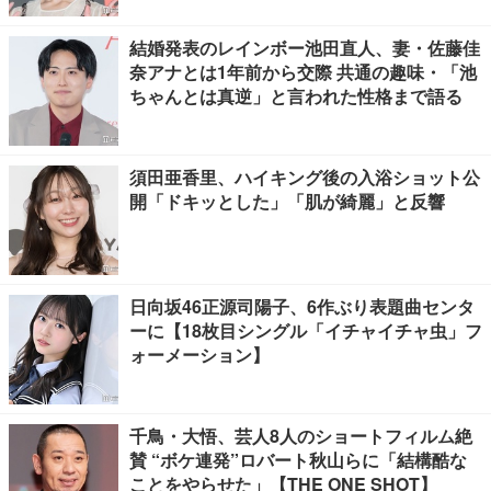
結婚発表のレインボー池田直人、妻・佐藤佳
奈アナとは1年前から交際 共通の趣味・「池
ちゃんとは真逆」と言われた性格まで語る
須田亜香里、ハイキング後の入浴ショット公
開「ドキッとした」「肌が綺麗」と反響
日向坂46正源司陽子、6作ぶり表題曲センタ
ーに【18枚目シングル「イチャイチャ虫」フ
ォーメーション】
千鳥・大悟、芸人8人のショートフィルム絶
賛 “ボケ連発”ロバート秋山らに「結構酷な
ことをやらせた」【THE ONE SHOT】