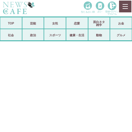
当たる占い師
占い
登録•
ログイン
マイルーム
面白ネタ
ホーム
TOP
芸能
女性
恋愛
お金
雑学
社会
政治
社会
政治
スポーツ
健康・生活
動物
グルメ
経済
海外
芸能
スポーツ
恋愛
ビックリ
コメントポスト
アリ／ナシ
リリース
ショップ
登録・ログイン/マイルーム