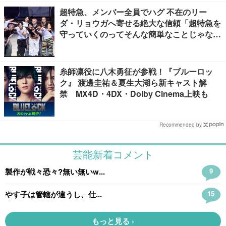
超特急、メンバー全員でハグ 不在のリー
ダ・リョウガへ寄せる絶大な信頼「超特急を
守っていくのってそんな簡単なことじゃな
い」【「ESCORT」挨拶全文】
糸師凛役に八木勇征が参戦！『ブルーロッ
ク』 渡邊圭祐＆夏生大湖ら新キャスト解
禁 MX4D・4DX・Dolby Cinema上映も
Recommended by