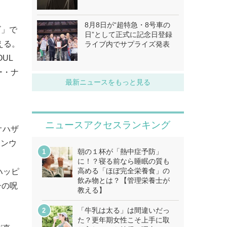
8月8日が“超特急・8号車の
ビ」で
日”として正式に記念日登録
える。
ライブ内でサプライズ発表
UL
ー・ナ
最新ニュースをもっと見る
ニュースアクセスランキング
オハザ
レンウ
朝の１杯が「熱中症予防」
に！？寝る前なら睡眠の質も
高める「ほぼ完全栄養食」の
ハッピ
飲み物とは？【管理栄養士が
子の呪
教える】
「牛乳は太る」は間違いだっ
た？更年期女性こそ上手に取