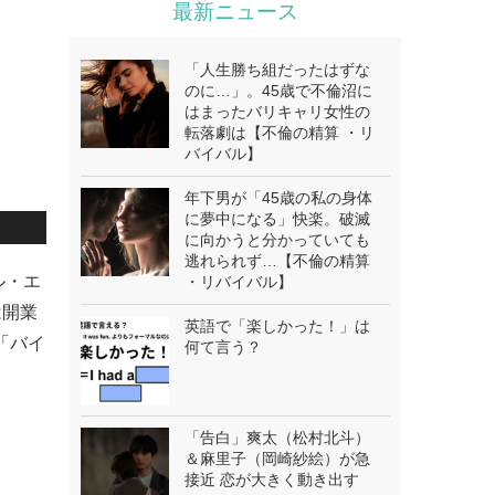
最新ニュース
「人生勝ち組だったはずな
のに…」。45歳で不倫沼に
はまったバリキャリ女性の
転落劇は【不倫の精算 ・リ
バイバル】
年下男が「45歳の私の身体
に夢中になる」快楽。破滅
に向かうと分かっていても
逃れられず…【不倫の精算
ル・エ
・リバイバル】
は開業
英語で「楽しかった！」は
「バイ
何て言う？
「告白」爽太（松村北斗）
＆麻里子（岡崎紗絵）が急
接近 恋が大きく動き出す