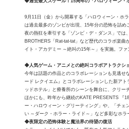
◆過去最大スケール！15周年の「ハロウィーン・
9月11日（金）から開幕する「ハロウィーン・ホ
は過去最多のゾンビが出現、15年分の恐怖を詰め
夜の熱狂を牽引する「ゾンビ・デ・ダンス」では、Kin
BROTHERS「Rat-tat-tat」など歴代の
イト・アカデミー ～絶叫の15年～」を実施。フ
◆人気ゲーム・アニメとの絶叫コラボアトラクシ
今年は話題の作品とのコラボレーションも見逃せ
ード レクイエム』とコラボレーションした新アト
ッドホテル」と療養所のシーンを舞台に、クリー
ほかにも、昨年から継続のKATE PRESENTS
ー・ハロウィーン・グリーティング」や、「チェン
い ～ダーク・ホラー・ライド～」など多彩なホラ
◆夜限定の恐怖体験と魔法界の待望の復活