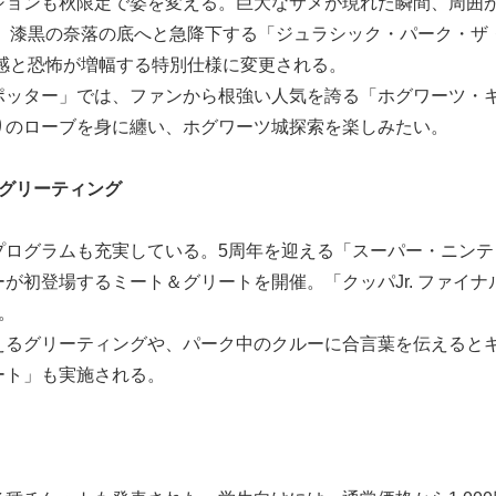
ションも秋限定で姿を変える。巨大なサメが現れた瞬間、周囲
や、漆黒の奈落の底へと急降下する「ジュラシック・パーク・ザ
感と恐怖が増幅する特別仕様に変更される。
ポッター」では、ファンから根強い人気を誇る「ホグワーツ・
りのローブを身に纏い、ホグワーツ城探索を楽しみたい。
＆グリーティング
プログラムも充実している。5周年を迎える「スーパー・ニンテ
が初登場するミート＆グリートを開催。「クッパJr. ファイナ
。
えるグリーティングや、パーク中のクルーに合言葉を伝えると
ート」も実施される。