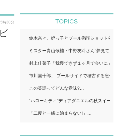
TOPICS
15時30分
ンビ
鈴木奈々、姪っ子とプール満喫ショット公開「仲良しす
ミスター青山候補・中野友斗さん“夢見ていた賞受賞に感
村上佳菜子「我慢できず１ヶ月で会いに」…
市川團十郎、 プールサイドで稽古する息子の姿公開に
この英語ってどんな意味?…
“ハローキティ"ディアダニエルの秋スイーツビュッフェ
「二度と一緒に泊まらない!」…