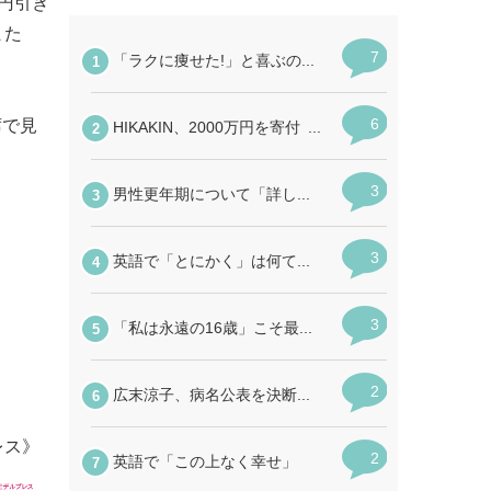
円引き
また
席で見
レス》