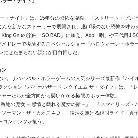
ホラー・ナイト」
ラー・ナイト」は、15年分の恐怖を凝縮。「ストリート・ゾン
こんだ新たなストーリーで展開され、逃げ場のない恐怖を味わ
g Gnuの楽曲「SO BAD」に加え、Ado「唱」や三代目J SO
コラボ楽曲がメドレーで復活するスペシャルショー「ハロウィーン・ホラ
ァンにはたまらない演出が目白押しだ。
ョン
ない。サバイバル・ホラーゲームの人気シリーズ最新作『バイ
ラクション「バイオハザード レクイエム ザ・ダイブ」は、「
チャーたちが全方向から襲いかかる極限のホラー体験。
 『18番地の魔女 ～感情と戯れる魔女の館～」、「スマイリーズ・
ソーマン・ザ・カオス 4-D」、復活を遂げる絶叫ライド「貞
ーコンテンツが揃う。