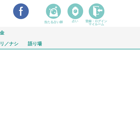
占い
登録・ログイン
当たる占い師
マイルーム
金
リ／ナシ
語り場