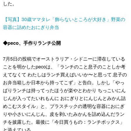
した。
【写真】30歳ママタレ「飾らないところが大好き」野菜の
容器に詰めたおにぎり弁当
◆peco、手作りランチ公開
7月5日の投稿でオーストラリア・シドニーに滞在している
ことを明かしたpecoは、「ランチのこと息子のことしか考
えてなくて わたしはランチ買えばいいか〜と思って 息子の
お弁当箱しか日本から持ってこず」と告白。しかし「やっ
ぱりランチは持ってったほうが楽やとわかり ちっこいにん
じんが入ってたいれもんに おにぎりとにんじんとみかん詰
めこむスタイル」と、プラスチックの透明な容器におにぎ
りや小さいにんじん、皮を剥いたみかんを詰め込んだラン
チを披露した。最後に「今日買うもの：ランチボックス」
と添えている。