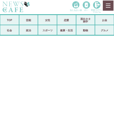
当たる占い師
占い
登録•
ログイン
マイルーム
面白ネタ
ホーム
TOP
芸能
女性
恋愛
お金
雑学
社会
政治
社会
政治
スポーツ
健康・生活
動物
グルメ
経済
海外
芸能
スポーツ
恋愛
ビックリ
コメントポスト
アリ／ナシ
リリース
ショップ
登録・ログイン/マイルーム