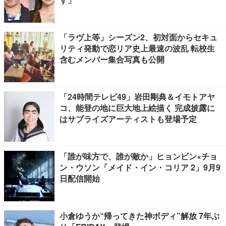
「ラヴ上等」シーズン2、初対面からセキュ
リティ発動で恋リア史上最速の波乱 転校生
含むメンバー集合写真も公開
「24時間テレビ49」岩田剛典＆イモトアヤ
コ、能登の地に巨大地上絵描く 完成披露に
はサプライズアーティストも登場予定
「誰が味方で、誰が敵か」ヒョンビン×チョ
ン・ウソン「メイド・イン・コリア 2」9月9
日配信開始
小倉ゆうか“帰ってきた神ボディ”解放 7年ぶ