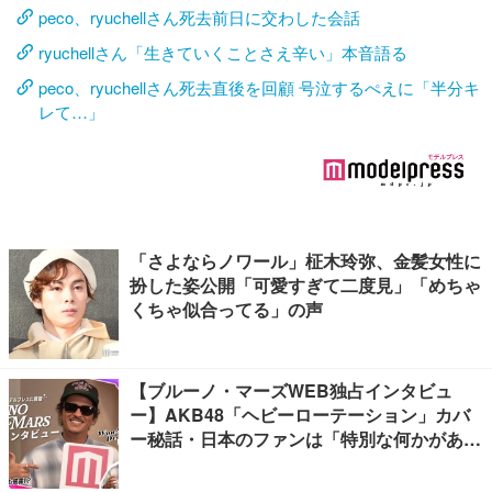
peco、ryuchellさん死去前日に交わした会話
ryuchellさん「生きていくことさえ辛い」本音語る
peco、ryuchellさん死去直後を回顧 号泣するぺえに「半分キ
レて…」
「さよならノワール」柾木玲弥、金髪女性に
扮した姿公開「可愛すぎて二度見」「めちゃ
くちゃ似合ってる」の声
【ブルーノ・マーズWEB独占インタビュ
ー】AKB48「ヘビーローテーション」カバ
ー秘話・日本のファンは「特別な何かがあ
る」…来日公演への期待語る