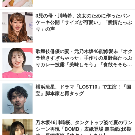
3児の母・川崎希、次女のために作ったパン
ケーキ公開「サイズが可愛い」「愛情たっぷ
り」の声
歌舞伎俳優の妻・元乃木坂46能條愛未「オク
ラ焼きすぎちゃった」手作りの夏野菜たっぷ
りカレー披露「美味しそう」「食欲そそられ
る」
横浜流星、ドラマ「LOST10」で主演！『国
宝』脚本家と再タッグ
乃木坂46川崎桜、タンクトップ姿で夏のワン
シーン再現「BOMB」表紙登場 裏表紙は6期