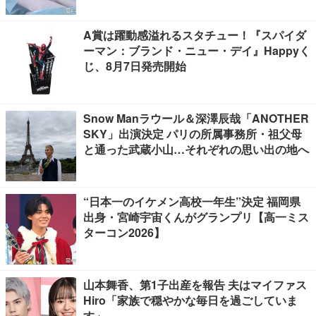
A賞は躍動感溢れるスタチュー！『スパイダ
ーマン：ブランド・ニュー・デイ』Happyく
じ、8月7日発売開始
Snow Manラウール＆深澤辰哉「ANOTHER
SKY」出演決定 パリの所属事務所・祖父母
と通った武蔵小山…それぞれの思い出の地へ
“日本一のイケメン高校一年生”決定 福岡県
出身・宮崎宇宙くんがグランプリ【高一ミス
ターコン2026】
山本舞香、第1子出産を報告 夫はマイファス
Hiro「家族で穏やかな毎日を過ごしていま
す」