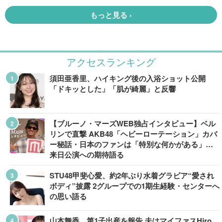
アクセスランキング
須田亜香里、ハイキング後の入浴ショット公開
「ドキッとした」「肌が綺麗」と反響
【ブルーノ・マーズWEB独占インタビュー】ベル
リンで直撃 AKB48「ヘビーローテーション」カバ
ー秘話・日本のファンは「特別な何かがある」…
来日公演への期待語る
STU48甲斐心愛、約2年ぶり水着グラビア“愛され
ボディ”披露 2グループでの1期生経験・センターへ
の思い語る
山本舞香、第1子出産を報告 夫はマイファスHiro