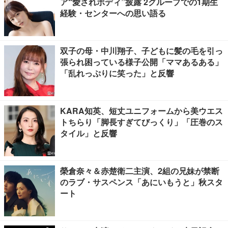
ア“愛されボディ”披露 2グループでの1期生
経験・センターへの思い語る
双子の母・中川翔子、子どもに髪の毛を引っ
張られ困っている様子公開「ママあるある」
「乱れっぷりに笑った」と反響
KARA知英、短丈ユニフォームから美ウエス
トちらり「脚長すぎてびっくり」「圧巻のス
タイル」と反響
榮倉奈々＆赤楚衛二主演、2組の兄妹が禁断
のラブ・サスペンス「あにいもうと」秋スタ
ート