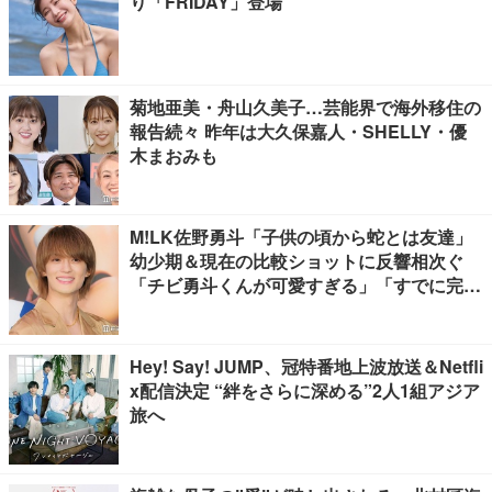
り「FRIDAY」登場
菊地亜美・舟山久美子…芸能界で海外移住の
報告続々 昨年は大久保嘉人・SHELLY・優
木まおみも
M!LK佐野勇斗「子供の頃から蛇とは友達」
幼少期＆現在の比較ショットに反響相次ぐ
「チビ勇斗くんが可愛すぎる」「すでに完成
されてる」
Hey! Say! JUMP、冠特番地上波放送＆Netfli
x配信決定 “絆をさらに深める”2人1組アジア
旅へ