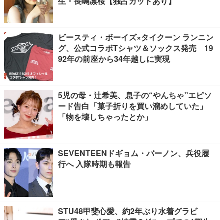
生・長嶋凛桜【独占カットあり】
ビースティ・ボーイズ×タイクーン ランニン
グ、公式コラボTシャツ＆ソックス発売 19
92年の前座から34年越しに実現
5児の母・辻希美、息子の“やんちゃ”エピソ
ード告白「菓子折りを買い溜めしていた」
「物を壊しちゃったとか」
SEVENTEENドギョム・バーノン、兵役履
行へ 入隊時期も報告
STU48甲斐心愛、約2年ぶり水着グラビ