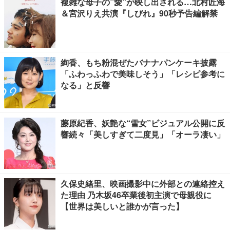
複雑な母子の”愛”が映し出される…北村匠海
＆宮沢りえ共演『しびれ』90秒予告編解禁
絢香、もち粉混ぜたバナナパンケーキ披露
「ふわっふわで美味しそう」「レシピ参考に
なる」と反響
藤原紀香、妖艶な“雪女”ビジュアル公開に反
響続々「美しすぎて二度見」「オーラ凄い」
久保史緒里、映画撮影中に外部との連絡控え
た理由 乃木坂46卒業後初主演で母親役に
【世界は美しいと誰かが言った】