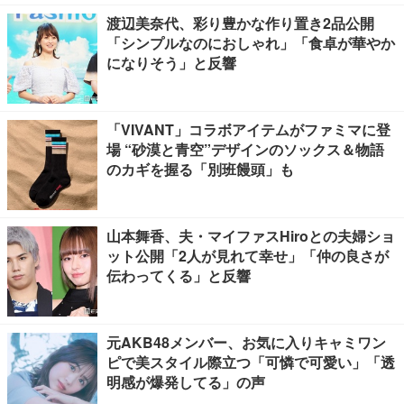
渡辺美奈代、彩り豊かな作り置き2品公開
「シンプルなのにおしゃれ」「食卓が華やか
になりそう」と反響
「VIVANT」コラボアイテムがファミマに登
場 “砂漠と青空”デザインのソックス＆物語
のカギを握る「別班饅頭」も
山本舞香、夫・マイファスHiroとの夫婦ショ
ット公開「2人が見れて幸せ」「仲の良さが
伝わってくる」と反響
元AKB48メンバー、お気に入りキャミワン
ピで美スタイル際立つ「可憐で可愛い」「透
明感が爆発してる」の声