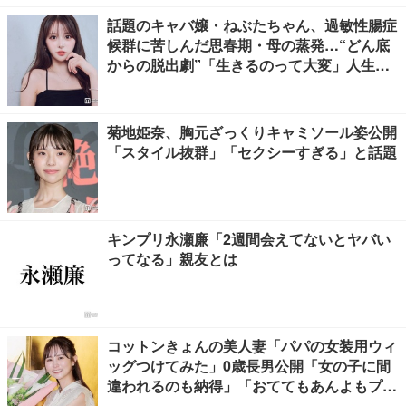
話題のキャバ嬢・ねぶたちゃん、過敏性腸症
候群に苦しんだ思春期・母の蒸発…“どん底
からの脱出劇”「生きるのって大変」人生変
えた言葉とは【インタビュー連載Vol.1】
菊地姫奈、胸元ざっくりキャミソール姿公開
「スタイル抜群」「セクシーすぎる」と話題
キンプリ永瀬廉「2週間会えてないとヤバい
ってなる」親友とは
コットンきょんの美人妻「パパの女装用ウィ
ッグつけてみた」0歳長男公開「女の子に間
違われるのも納得」「おててもあんよもプリ
ティすぎる」と反響