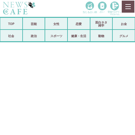
当たる占い師
占い
登録•
ログイン
マイルーム
面白ネタ
ホーム
TOP
芸能
女性
恋愛
お金
雑学
社会
政治
社会
政治
スポーツ
健康・生活
動物
グルメ
経済
海外
芸能
スポーツ
恋愛
ビックリ
コメントポスト
アリ／ナシ
リリース
ショップ
登録・ログイン/マイルーム