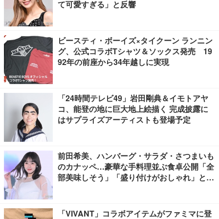
て可愛すぎる」と反響
ビースティ・ボーイズ×タイクーン ランニン
グ、公式コラボTシャツ＆ソックス発売 19
92年の前座から34年越しに実現
「24時間テレビ49」岩田剛典＆イモトアヤ
コ、能登の地に巨大地上絵描く 完成披露に
はサプライズアーティストも登場予定
前田希美、ハンバーグ・サラダ・さつまいも
のカナッペ…豪華な手料理並ぶ食卓公開「全
部美味しそう」「盛り付けがおしゃれ」と絶
賛の声
「VIVANT」コラボアイテムがファミマに登