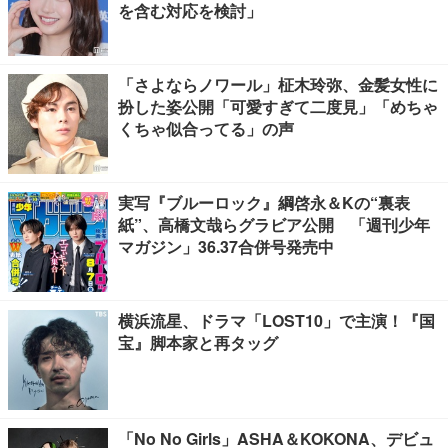
を含む対応を検討」
「さよならノワール」柾木玲弥、金髪女性に
扮した姿公開「可愛すぎて二度見」「めちゃ
くちゃ似合ってる」の声
実写『ブルーロック』綱啓永＆Kの“裏表
紙”、高橋文哉らグラビア公開 「週刊少年
マガジン」36.37合併号発売中
横浜流星、ドラマ「LOST10」で主演！『国
宝』脚本家と再タッグ
「No No Girls」ASHA＆KOKONA、デビュ