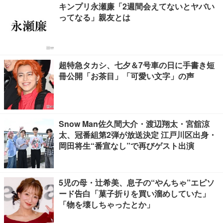
キンプリ永瀬廉「2週間会えてないとヤバい
ってなる」親友とは
超特急タカシ、七夕＆7号車の日に手書き短
冊公開「お茶目」「可愛い文字」の声
Snow Man佐久間大介・渡辺翔太・宮舘涼
太、冠番組第2弾が放送決定 江戸川区出身・
岡田将生“番宣なし”で再びゲスト出演
5児の母・辻希美、息子の“やんちゃ”エピソ
ード告白「菓子折りを買い溜めしていた」
「物を壊しちゃったとか」