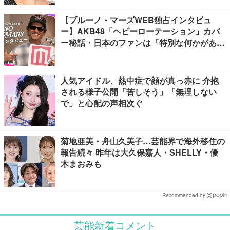
【ブルーノ・マーズWEB独占インタビュ
ー】AKB48「ヘビーローテーション」カバ
ー秘話・日本のファンは「特別な何かがあ
る」…来日公演への期待語る
人気アイドル、熱中症で顔が真っ赤に 介抱
される様子公開「苦しそう」「無理しない
で」と心配の声相次ぐ
菊地亜美・舟山久美子…芸能界で海外移住の
報告続々 昨年は大久保嘉人・SHELLY・優
木まおみも
Recommended by