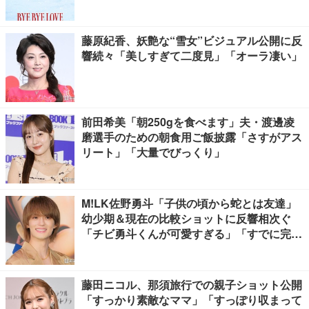
藤原紀香、妖艶な“雪女”ビジュアル公開に反
響続々「美しすぎて二度見」「オーラ凄い」
前田希美「朝250gを食べます」夫・渡邊凌
磨選手のための朝食用ご飯披露「さすがアス
リート」「大量でびっくり」
M!LK佐野勇斗「子供の頃から蛇とは友達」
幼少期＆現在の比較ショットに反響相次ぐ
「チビ勇斗くんが可愛すぎる」「すでに完成
されてる」
藤田ニコル、那須旅行での親子ショット公開
「すっかり素敵なママ」「すっぽり収まって