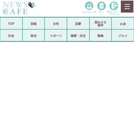
当たる占い師
占い
登録•
ログイン
マイルーム
面白ネタ
ホーム
TOP
芸能
女性
恋愛
お金
雑学
社会
政治
社会
政治
スポーツ
健康・生活
動物
グルメ
経済
海外
芸能
スポーツ
恋愛
ビックリ
コメントポスト
アリ／ナシ
リリース
ショップ
登録・ログイン/マイルーム