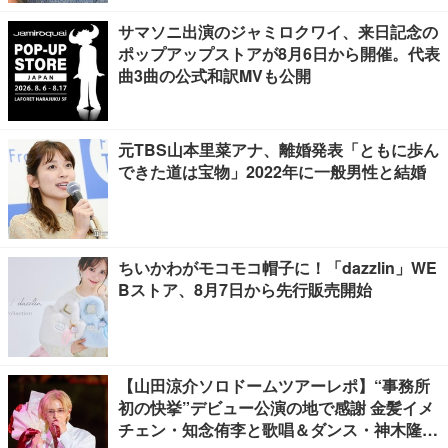
サマソニ出演のジャミロクワイ、来日記念の
ポップアップストアが8月6日から開催。代表
曲3曲の公式和訳MVも公開
元TBS山本里菜アナ、離婚発表「ともに歩ん
できた道は宝物」2022年に一般男性と結婚
ちいかわがモコモコ帽子に！「dazzlin」WE
Bストア、8月7日から先行販売開始
【山田涼介ソロドームツアーレポ】“事務所
初の快挙”デビュー公演の地で感謝 金髪イメ
チェン・知念侑李と歌唱＆ダンス・神木隆之