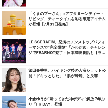
介の声…サプライズ満載
「くまのプーさん」×アフタヌーンティー・
リビング、ティータイムを彩る限定アイテム
が登場【7月31日発売】
LE SSERAFIM、怒涛のノンストップパフォ
ーマンスで“完全燃焼”「かわだめ」チャレン
ジでFEARNOT魅了・日本満喫裏話も【ライ
ブレポート】
須田亜香里、ハイキング後の入浴ショット公
開「ドキッとした」「肌が綺麗」と反響
小倉ゆうか“帰ってきた神ボディ”解放 7年ぶ
り「FRIDAY」登場