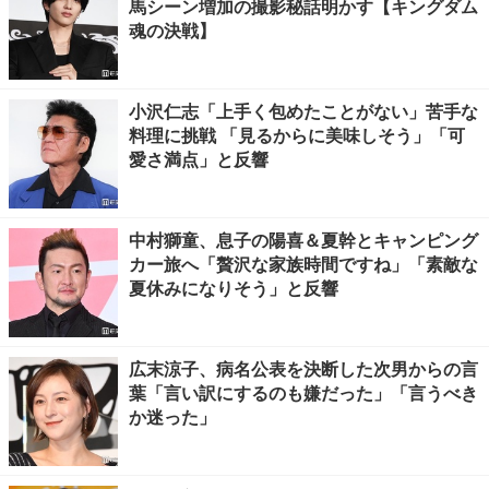
馬シーン増加の撮影秘話明かす【キングダム
魂の決戦】
小沢仁志「上手く包めたことがない」苦手な
料理に挑戦 「見るからに美味しそう」「可
愛さ満点」と反響
中村獅童、息子の陽喜＆夏幹とキャンピング
カー旅へ「贅沢な家族時間ですね」「素敵な
夏休みになりそう」と反響
広末涼子、病名公表を決断した次男からの言
葉「言い訳にするのも嫌だった」「言うべき
か迷った」