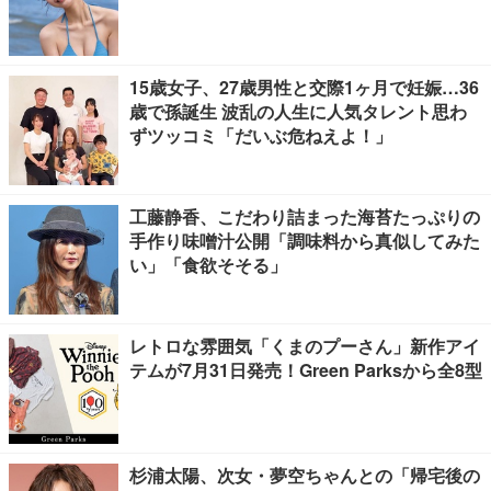
15歳女子、27歳男性と交際1ヶ月で妊娠…36
歳で孫誕生 波乱の人生に人気タレント思わ
ずツッコミ「だいぶ危ねえよ！」
工藤静香、こだわり詰まった海苔たっぷりの
手作り味噌汁公開「調味料から真似してみた
い」「食欲そそる」
レトロな雰囲気「くまのプーさん」新作アイ
テムが7月31日発売！Green Parksから全8型
杉浦太陽、次女・夢空ちゃんとの「帰宅後の