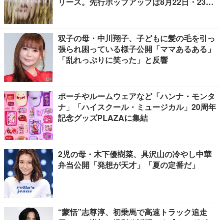
リース。先行ポップアップは8月22日・23日
開催
双子の母・中川翔子、子どもに髪の毛を引っ
張られ困っている様子公開「ママあるある」
「乱れっぷりに笑った」と反響
ポーチやルームウェアなど「ハンナ・モンタ
ナ」「ハイスクール・ミュージカル」20周年
記念グッズPLAZAに集結
2児の母・木下優樹菜、具沢山の冷やし中華
弁当公開「発想が天才」「夏の定番だ」
“蒙恬”志尊淳、初乗馬で高速トラック追走