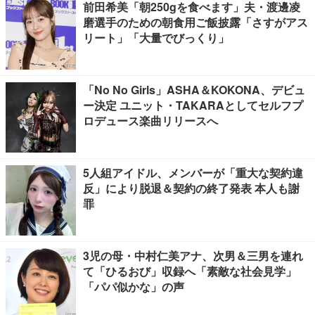
前田希美「朝250gを食べます」夫・渡邊凌
磨選手のための朝食用ご飯披露「さすがアス
リート」「大量でびっくり」
「No No Girls」ASHA＆KOKONA、デビュ
ー決定 ユニット・TAKARAとしてセルフプ
ロデュース楽曲リリースへ
5人組アイドル、メンバーが「重大な契約違
反」により脱退＆契約の終了発表 本人も謝
罪
3児の母・中村仁美アナ、次男＆三男を連れ
て「ひるおび」収録へ「素敵な社会見学」
「パパ似かな」の声