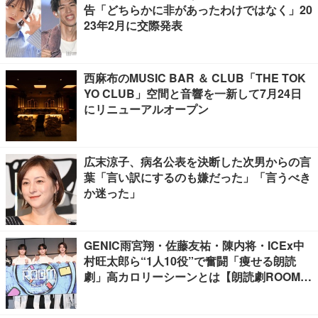
告「どちらかに非があったわけではなく」20
23年2月に交際発表
西麻布のMUSIC BAR ＆ CLUB「THE TOK
YO CLUB」空間と音響を一新して7月24日
にリニューアルオープン
広末涼子、病名公表を決断した次男からの言
葉「言い訳にするのも嫌だった」「言うべき
か迷った」
GENIC雨宮翔・佐藤友祐・陳内将・ICEx中
村旺太郎ら“1人10役”で奮闘「痩せる朗読
劇」高カロリーシーンとは【朗読劇ROOM2
026】