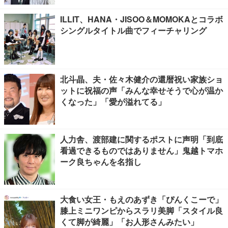
ILLIT、HANA・JISOO＆MOMOKAとコラボ
シングルタイトル曲でフィーチャリング
北斗晶、夫・佐々木健介の還暦祝い家族ショ
ットに祝福の声「みんな幸せそうで心が温か
くなった」「愛が溢れてる」
人力舎、渡部建に関するポストに声明「到底
看過できるものではありません」鬼越トマホ
ーク良ちゃんを名指し
大食い女王・もえのあずき「ぴんくこーで」
膝上ミニワンピからスラリ美脚「スタイル良
くて脚が綺麗」「お人形さんみたい」