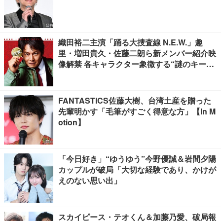
織田裕二主演「踊る大捜査線 N.E.W.」趣
里・増田貴久・佐藤二朗ら新メンバー紹介映
像解禁 各キャラクター象徴する“謎のキーワ
ード”も
FANTASTICS佐藤大樹、台湾土産を贈った
先輩明かす「毛筆がすごく得意な方」【In M
otion】
「今日好き」“ゆうゆう”今野優誠＆岩間夕陽
カップルが破局「大切な経験であり、かけが
えのない思い出」
スカイピース・テオくん＆加藤乃愛、破局報