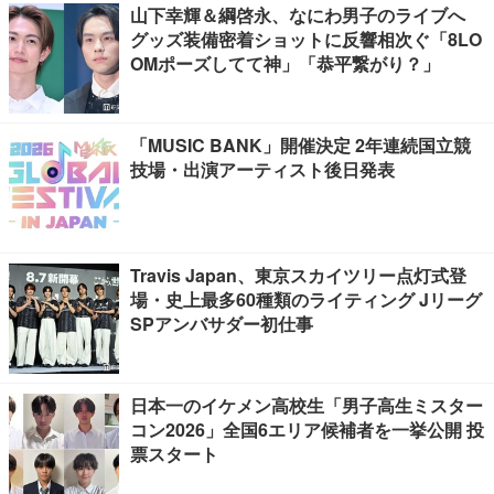
山下幸輝＆綱啓永、なにわ男子のライブへ
グッズ装備密着ショットに反響相次ぐ「8LO
OMポーズしてて神」「恭平繋がり？」
「MUSIC BANK」開催決定 2年連続国立競
技場・出演アーティスト後日発表
Travis Japan、東京スカイツリー点灯式登
場・史上最多60種類のライティング Jリーグ
SPアンバサダー初仕事
日本一のイケメン高校生「男子高生ミスター
コン2026」全国6エリア候補者を一挙公開 投
票スタート