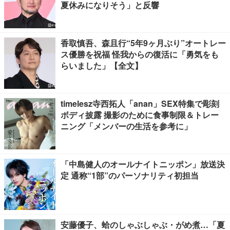
夏休みになりそう」と反響
香取慎吾、森且行“5年9ヶ月ぶり”オートレー
ス優勝を祝福 怪我からの復活に「勇気をも
らいました」【全文】
timelesz寺西拓人「anan」SEX特集で彫刻
ボディ披露 撮影のために食事制限＆トレー
ニング「メンバーの生活を参考に」
「中島健人のオールナイトニッポン」放送決
定 通称“1部”のパーソナリティ初担当
安藤優子、蛤のしゃぶしゃぶ・がめ煮…「夏