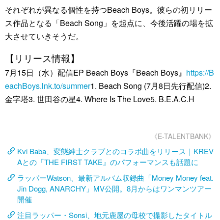
それぞれが異なる個性を持つBeach Boys。彼らの初リリー
ス作品となる「Beach Song」を起点に、今後活躍の場を拡
大させていきそうだ。
【リリース情報】
7月15日（水）配信EP Beach Boys『Beach Boys』
https://B
eachBoys.lnk.to/summer
1. Beach Song (7月8日先行配信)2.
金字塔3. 世田谷の星4. Where Is The Love5. B.E.A.C.H
《E-TALENTBANK》
Kvi Baba、変態紳士クラブとのコラボ曲をリリース｜KREV
Aとの『THE FIRST TAKE』のパフォーマンスも話題に
ラッパーWatson、最新アルバム収録曲「Money Money feat.
Jin Dogg, ANARCHY」MV公開。8月からはワンマンツアー
開催
注目ラッパー・Sonsi、地元鹿屋の母校で撮影したタイトル