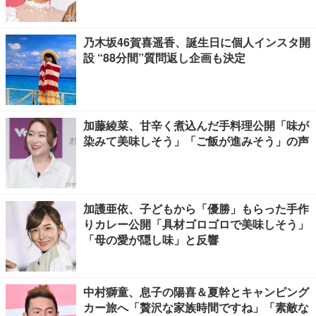
乃木坂46賀喜遥香、誕生日に個人インスタ開
設 “88分間”質問返し企画も決定
加藤綾菜、甘辛く煮込んだ手料理公開「味が
染みて美味しそう」「ご飯が進みそう」の声
加護亜依、子どもから「優勝」もらった手作
りカレー公開「具材ゴロゴロで美味しそう」
「母の愛が隠し味」と反響
中村獅童、息子の陽喜＆夏幹とキャンピング
カー旅へ「贅沢な家族時間ですね」「素敵な