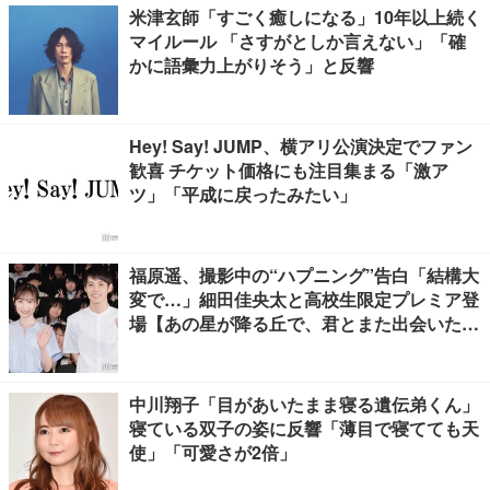
米津玄師「すごく癒しになる」10年以上続く
マイルール 「さすがとしか言えない」「確
かに語彙力上がりそう」と反響
Hey! Say! JUMP、横アリ公演決定でファン
歓喜 チケット価格にも注目集まる「激ア
ツ」「平成に戻ったみたい」
福原遥、撮影中の“ハプニング”告白「結構大
変で…」細田佳央太と高校生限定プレミア登
場【あの星が降る丘で、君とまた出会いた
い。】
中川翔子「目があいたまま寝る遺伝弟くん」
寝ている双子の姿に反響「薄目で寝てても天
使」「可愛さが2倍」