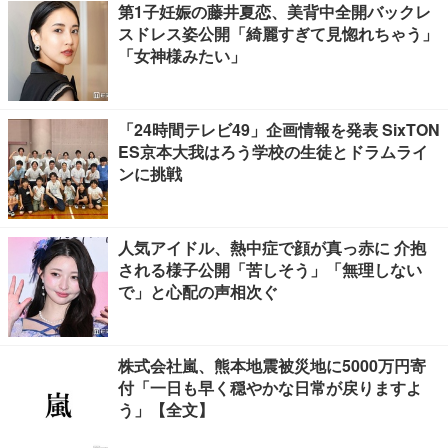
第1子妊娠の藤井夏恋、美背中全開バックレ
スドレス姿公開「綺麗すぎて見惚れちゃう」
「女神様みたい」
「24時間テレビ49」企画情報を発表 SixTON
ES京本大我はろう学校の生徒とドラムライ
ンに挑戦
人気アイドル、熱中症で顔が真っ赤に 介抱
される様子公開「苦しそう」「無理しない
で」と心配の声相次ぐ
株式会社嵐、熊本地震被災地に5000万円寄
付「一日も早く穏やかな日常が戻りますよ
う」【全文】