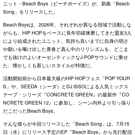
ニット・Beach Boys（ビーチボーイズ）が、新曲「Beach
Song」をリリースした。
Beach Boysは、2026年、それぞれが異なる領域で活動しな
がらも、HIP HOPをベースに長年切磋琢磨してきた盟友3人
により結成されたユニット。気持ち良いまでに自身の弱さ
や願いを曝け出した青春ど真ん中のリリシズムを、どこま
でも抜けのよいオーセンティックなJ-POPサウンドに乗せ
た、懐かしくも新しいスタイルが特徴だ。
活動開始前から日本最大級のHIP HOPフェス「POP YOUR
S」や、SEEDA（シーダ）とDJ ISSOによる人気ミックス
テープ・シリーズ『CONCRETE GREEN』の最新作『CO
NCRETE GREEN 12』に参加し、シーン内外より引っ張り
だこだったBeach Boys。
そんな彼らが今回リリースした「Beach Song」は、7月15
日（水）にリリース予定のEP『Beach Boys』から先行配信