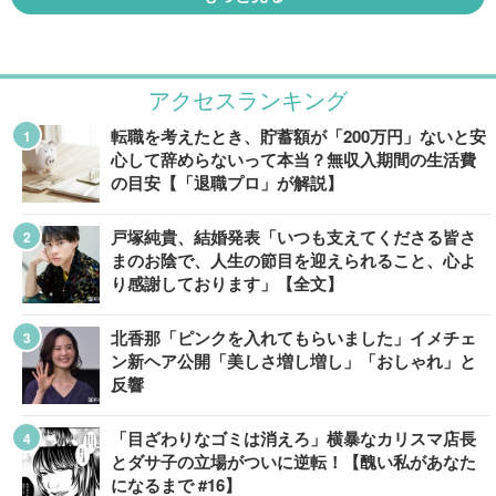
アクセスランキング
転職を考えたとき、貯蓄額が「200万円」ないと安
心して辞めらないって本当？無収入期間の生活費
の目安【「退職プロ」が解説】
戸塚純貴、結婚発表「いつも支えてくださる皆さ
まのお陰で、人生の節目を迎えられること、心よ
り感謝しております」【全文】
北香那「ピンクを入れてもらいました」イメチェ
ン新ヘア公開「美しさ増し増し」「おしゃれ」と
反響
「目ざわりなゴミは消えろ」横暴なカリスマ店長
とダサ子の立場がついに逆転！【醜い私があなた
になるまで #16】