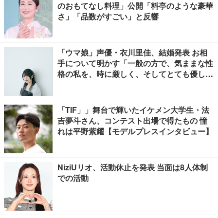
のおもてなし料理」公開「料亭のような豪華
さ」「品数がすごい」と反響
「ウマ娘」声優・衣川里佳、結婚発表 お相
手について明かす「一般の方で、気ままな性
格の私を、時に厳しく、そしてとても優し
く、全力でサポートしてくれる方です」
「TIF」」舞台で輝いたイケメン大学生・法
吉夢斗さん、コンテスト出場で得たもの 憧
れは平野紫耀【モデルプレスインタビュー】
NiziUリオ、活動休止を発表 当面は8人体制
での活動