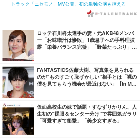
トラック「ニセモノ」MV公開。初の単独公演も控える
ロッテ石川柊太選手の妻・元AKB48メンバ
ー「お味噌汁は惨敗」1歳息子への手料理披
露「栄養バランス完璧」「野菜たっぷり」の
声
FANTASTICS佐藤大樹、写真集を見られる
のが“ものすごく恥ずかしい”相手とは「裸の
僕を見てもらう機会が最近はない」【In Moti
on】
仮面高校生の妹で話題・すなずりかりん、人
生初の“裸眼＆センター分け”で雰囲気ガラリ
「可愛すぎて衝撃」「美少女すぎる」