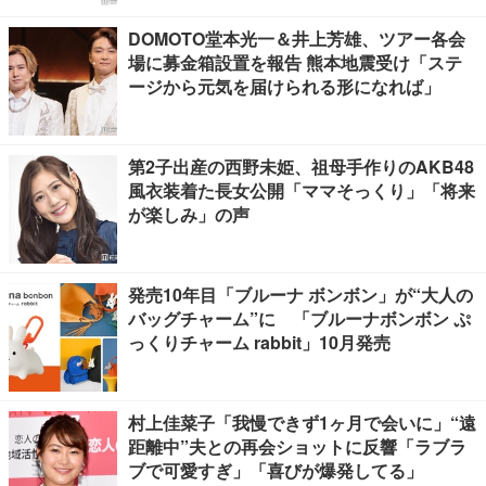
DOMOTO堂本光一＆井上芳雄、ツアー各会
場に募金箱設置を報告 熊本地震受け「ステ
ージから元気を届けられる形になれば」
第2子出産の西野未姫、祖母手作りのAKB48
風衣装着た長女公開「ママそっくり」「将来
が楽しみ」の声
発売10年目「ブルーナ ボンボン」が“大人の
バッグチャーム”に 「ブルーナボンボン ぷ
っくりチャーム rabbit」10月発売
村上佳菜子「我慢できず1ヶ月で会いに」“遠
距離中”夫との再会ショットに反響「ラブラ
ブで可愛すぎ」「喜びが爆発してる」