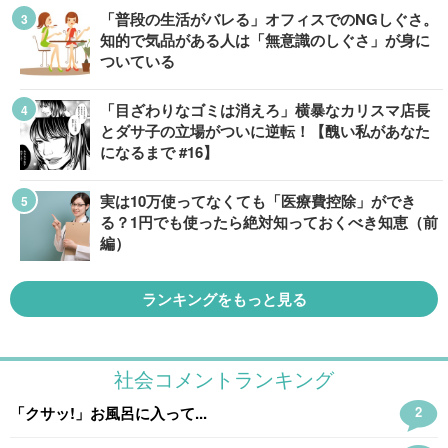
「普段の生活がバレる」オフィスでのNGしぐさ。
知的で気品がある人は「無意識のしぐさ」が身に
ついている
「目ざわりなゴミは消えろ」横暴なカリスマ店長
とダサ子の立場がついに逆転！【醜い私があなた
になるまで #16】
実は10万使ってなくても「医療費控除」ができ
る？1円でも使ったら絶対知っておくべき知恵（前
編）
ランキングをもっと見る