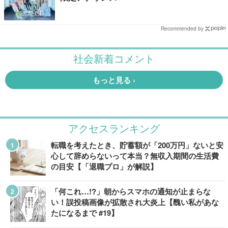
Recommended by
アクセスランキング
転職を考えたとき、貯蓄額が「200万円」ないと安
心して辞めらないって本当？無収入期間の生活費
の目安【「退職プロ」が解説】
「何これ…!?」朝からスマホの通知が止まらな
い！誤投稿画像が拡散され大炎上【醜い私があな
たになるまで #19】