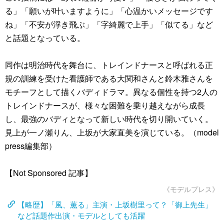
る」「願いが叶いますように」「心温かいメッセージです
ね」「不安が浮き飛ぶ」「字綺麗で上手」「似てる」など
と話題となっている。
同作は明治時代を舞台に、トレインドナースと呼ばれる正
規の訓練を受けた看護師である大関和さんと鈴木雅さんを
モチーフとして描くバディドラマ。異なる個性を持つ2人の
トレインドナースが、様々な困難を乗り越えながら成長
し、最強のバディとなって新しい時代を切り開いていく。
見上が一ノ瀬りん、上坂が大家直美を演じている。（model
press編集部）
【Not Sponsored 記事】
《モデルプレス》
【略歴】「風、薫る」主演・上坂樹里って？「御上先生」
など話題作出演・モデルとしても活躍