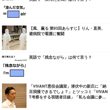
【風、薫る 第93回あらすじ】りん・直美、
避病院で看護に奮闘
英語で「残念ながら」は何て言う？
「VIVANT悪役会議室」潜伏中の新庄に「納
豆我慢できるでしょ？」とツッコミ「VIVAN
T考察をする視聴者目線」「私も会議に参加
したい」と話題【ネタバレあり】