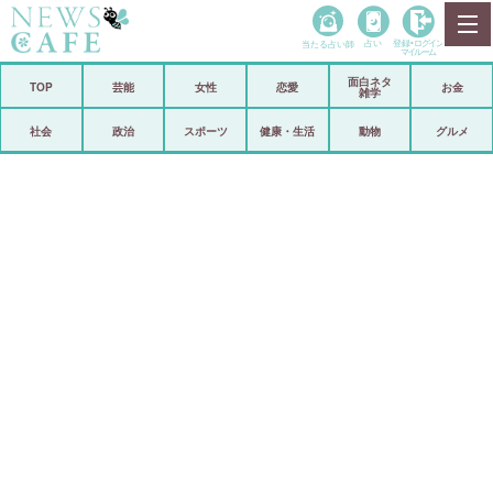
当たる占い師
占い
登録•
ログイン
マイルーム
面白ネタ
ホーム
TOP
芸能
女性
恋愛
お金
雑学
社会
政治
社会
政治
スポーツ
健康・生活
動物
グルメ
経済
海外
芸能
スポーツ
恋愛
ビックリ
コメントポスト
アリ／ナシ
リリース
ショップ
登録・ログイン/マイルーム