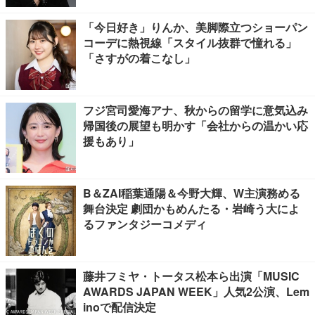
「今日好き」りんか、美脚際立つショーパン
コーデに熱視線「スタイル抜群で憧れる」
「さすがの着こなし」
フジ宮司愛海アナ、秋からの留学に意気込み
帰国後の展望も明かす「会社からの温かい応
援もあり」
B＆ZAI稲葉通陽＆今野大輝、W主演務める
舞台決定 劇団かもめんたる・岩崎う大によ
るファンタジーコメディ
藤井フミヤ・トータス松本ら出演「MUSIC
AWARDS JAPAN WEEK」人気2公演、Lem
inoで配信決定