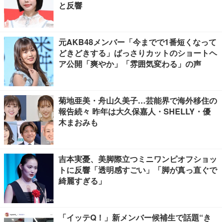
と反響
元AKB48メンバー「今までで1番短くなって
どきどきする」ばっさりカットのショートヘ
ア公開「爽やか」「雰囲気変わる」の声
菊地亜美・舟山久美子…芸能界で海外移住の
報告続々 昨年は大久保嘉人・SHELLY・優
木まおみも
吉本実憂、美脚際立つミニワンピオフショッ
トに反響「透明感すごい」「脚が真っ直ぐで
綺麗すぎる」
「イッテQ！」新メンバー候補生で話題“き