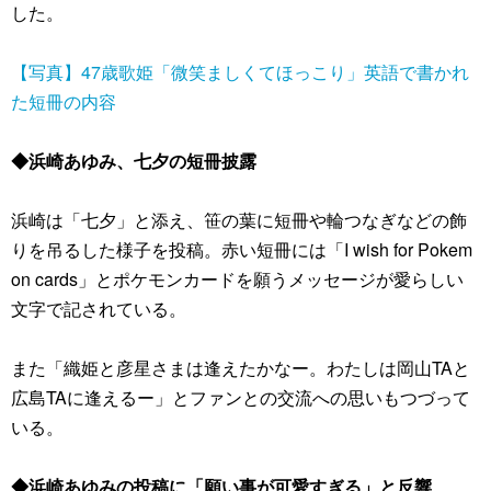
した。
【写真】47歳歌姫「微笑ましくてほっこり」英語で書かれ
た短冊の内容
◆浜崎あゆみ、七夕の短冊披露
浜崎は「七夕」と添え、笹の葉に短冊や輪つなぎなどの飾
りを吊るした様子を投稿。赤い短冊には「I wish for Pokem
on cards」とポケモンカードを願うメッセージが愛らしい
文字で記されている。
また「織姫と彦星さまは逢えたかなー。わたしは岡山TAと
広島TAに逢えるー」とファンとの交流への思いもつづって
いる。
◆浜崎あゆみの投稿に「願い事が可愛すぎる」と反響