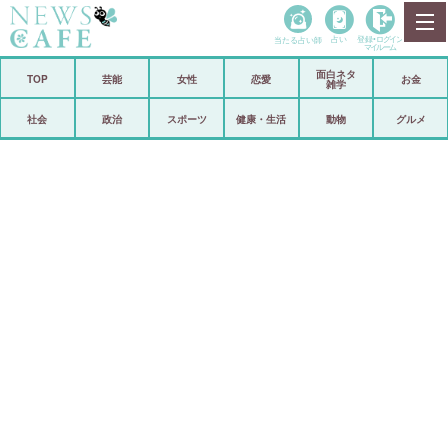
当たる占い師
占い
登録•
ログイン
マイルーム
面白ネタ
ホーム
TOP
芸能
女性
恋愛
お金
雑学
社会
政治
社会
政治
スポーツ
健康・生活
動物
グルメ
経済
海外
芸能
スポーツ
恋愛
ビックリ
コメントポスト
アリ／ナシ
リリース
ショップ
登録・ログイン/マイルーム