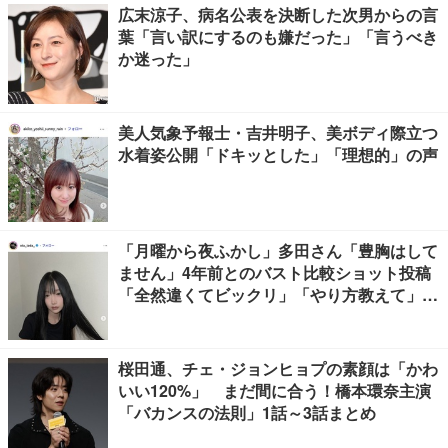
広末涼子、病名公表を決断した次男からの言
葉「言い訳にするのも嫌だった」「言うべき
か迷った」
美人気象予報士・吉井明子、美ボディ際立つ
水着姿公開「ドキッとした」「理想的」の声
「月曜から夜ふかし」多田さん「豊胸はして
ません」4年前とのバスト比較ショット投稿
「全然違くてビックリ」「やり方教えて」の
声多数
桜田通、チェ・ジョンヒョプの素顔は「かわ
いい120%」 まだ間に合う！橋本環奈主演
「バカンスの法則」1話～3話まとめ