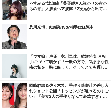
ゃすみる”辻加純「美容師さん泣かせの赤か
らの青」大胆新ヘア披露「2次元から出てき
たみたいな可愛さ」「雰囲気全然違う」と驚
きの声
及川光博、結婚発表 お相手は妊娠中
「ウマ娘」声優・衣川里佳、結婚発表 お相
手について明かす「一般の方で、気ままな性
格の私を、時に厳しく、そしてとても優し
く、全力でサポートしてくれる方です」
岡崎紗絵＆佐々木希、手作り味噌汁の差し入
れショット公開「トッピングが選べるのすご
い」「美女2人の手作りなんて豪華すぎ」と
反響