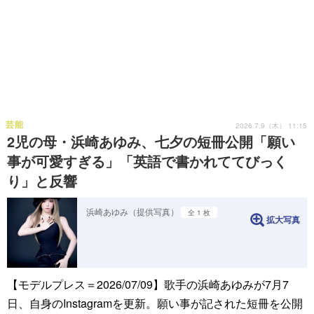
芸能
2026.7.9（木） 11:15
2児の母・浜崎あゆみ、七夕の短冊公開「願い
事が可愛すぎる」「英語で書かれててびっく
り」と反響
浜崎あゆみ（提供写真）
全 1 枚
拡大写真
【モデルプレス＝2026/07/09】歌手の浜崎あゆみが7月7
日、自身のInstagramを更新。願い事が記された短冊を公開