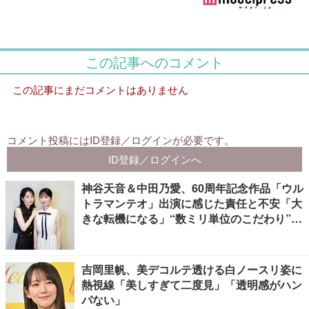
神谷天音＆中田乃愛、60周年記念作品「ウル
トラマンテオ」出演に感じた責任と不安「大
きな転機になる」“数ミリ単位のこだわり”特
撮技術に圧倒【インタビュー】
吉岡里帆、美デコルテ透ける白ノースリ姿に
熱視線「美しすぎて二度見」「透明感がハン
パない」