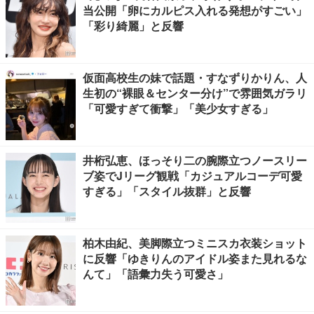
当公開「卵にカルピス入れる発想がすごい」
「彩り綺麗」と反響
仮面高校生の妹で話題・すなずりかりん、人
生初の“裸眼＆センター分け”で雰囲気ガラリ
「可愛すぎて衝撃」「美少女すぎる」
井桁弘恵、ほっそり二の腕際立つノースリー
ブ姿でJリーグ観戦「カジュアルコーデ可愛
すぎる」「スタイル抜群」と反響
柏木由紀、美脚際立つミニスカ衣装ショット
に反響「ゆきりんのアイドル姿また見れるな
んて」「語彙力失う可愛さ」