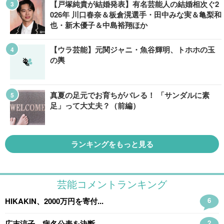
【戸塚純貴が結婚発表】有名芸能人の結婚相次ぐ2
026年 川口春奈＆板倉滉選手・田中みな実＆亀梨和
也・新木優子＆中島裕翔ほか
【ウラ芸能】元関ジャニ・魚谷輝明、トホホの玉
の輿
真夏の足元でお育ちがバレる！ 「サンダルに素
足」って大丈夫？（前編）
ランキングをもっと見る