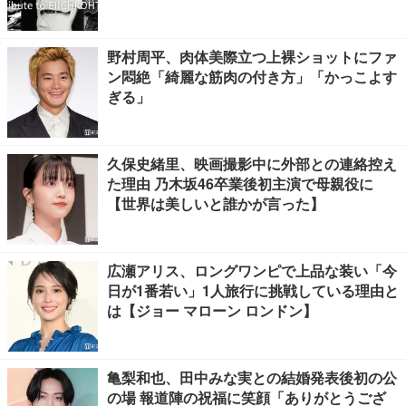
野村周平、肉体美際立つ上裸ショットにファ
ン悶絶「綺麗な筋肉の付き方」「かっこよす
ぎる」
久保史緒里、映画撮影中に外部との連絡控え
た理由 乃木坂46卒業後初主演で母親役に
【世界は美しいと誰かが言った】
広瀬アリス、ロングワンピで上品な装い「今
日が1番若い」1人旅行に挑戦している理由と
は【ジョー マローン ロンドン】
亀梨和也、田中みな実との結婚発表後初の公
の場 報道陣の祝福に笑顔「ありがとうござ