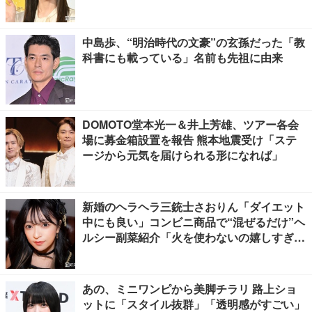
中島歩、“明治時代の文豪”の玄孫だった「教
科書にも載っている」名前も先祖に由来
DOMOTO堂本光一＆井上芳雄、ツアー各会
場に募金箱設置を報告 熊本地震受け「ステ
ージから元気を届けられる形になれば」
新婚のヘラヘラ三銃士さおりん「ダイエット
中にも良い」コンビニ商品で“混ぜるだけ”ヘ
ルシー副菜紹介「火を使わないの嬉しすぎ
る」「タンパク質たっぷりで最高」の声
あの、ミニワンピから美脚チラリ 路上ショ
ットに「スタイル抜群」「透明感がすごい」