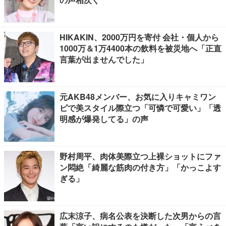
HIKAKIN、2000万円を寄付 会社・個人から
1000万＆1万4400本の飲料を被災地へ「正直
言葉が出ませんでした」
元AKB48メンバー、お気に入りキャミワン
ピで美スタイル際立つ「可憐で可愛い」「透
明感が爆発してる」の声
野村周平、肉体美際立つ上裸ショットにファ
ン悶絶「綺麗な筋肉の付き方」「かっこよす
ぎる」
広末涼子、病名公表を決断した次男からの言