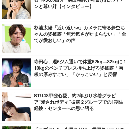
ンと尊い絆【インタビュー】
杉浦太陽「近い近いw」カメラに寄る夢空ち
ゃんの姿披露「無邪気さがたまらない」「全
てが愛おしい」の声
寺田心、週6ジム通いで体重62kg→82kgに 1
10kgのベンチプレス持ち上げる姿披露「胸
板の厚みすごい」「かっこいい」と反響
STU48甲斐心愛、約2年ぶり水着グラビ
ア“愛されボディ”披露 2グループでの1期生
経験・センターへの思い語る