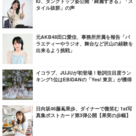
IU、タンクトップ姿公開「綺麗すぎる」「ス
タイル抜群」の声
元AKB48田口愛佳、事務所所属を報告「バ
ラエティーやラジオ、舞台など沢山の経験を
出来るよう挑戦」
イコラブ、JUJUが初登場！歌詞注目度ラン
キング1位はEBiDANの「Yes! 東京」が獲得
日向坂46藤嶌果歩、ダイナーで微笑む 1st写
真集ポストカード第3弾公開【果実の歩幅】