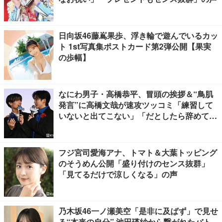
日向坂46藤嶌果歩、浮き輪で遊んでいるカッ
ト 1st写真集ポストカード第2弾公開【果実
の歩幅】
なにわ男子・高橋恭平、冒頭の挨拶＆“鳥肌
発言”に高橋文哉が速攻ツッコミ「練習して
いないと出てこない」「だとしたら辞めてく
ださい」【ブルーロック】
フジ宮司愛海アナ、トマト＆大葉トッピング
のそうめん公開「盛り付けのセンス抜群」
「見てるだけで涼しくなる」の声
乃木坂46一ノ瀬美空「是非に及ばず」で見せ
る“本来の自分” 池田瑛紗から繋がれたバト