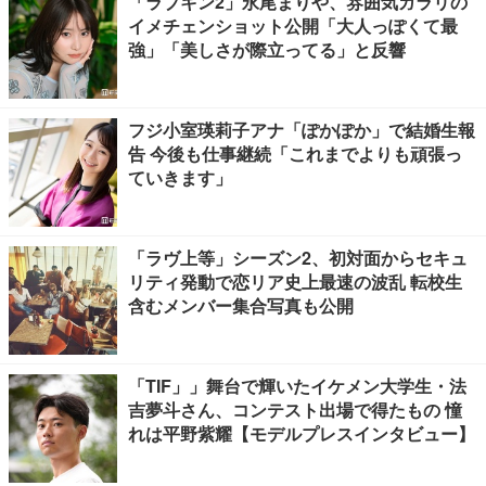
「ラブキン2」永尾まりや、雰囲気ガラリの
イメチェンショット公開「大人っぽくて最
強」「美しさが際立ってる」と反響
フジ小室瑛莉子アナ「ぽかぽか」で結婚生報
告 今後も仕事継続「これまでよりも頑張っ
ていきます」
「ラヴ上等」シーズン2、初対面からセキュ
リティ発動で恋リア史上最速の波乱 転校生
含むメンバー集合写真も公開
「TIF」」舞台で輝いたイケメン大学生・法
吉夢斗さん、コンテスト出場で得たもの 憧
れは平野紫耀【モデルプレスインタビュー】