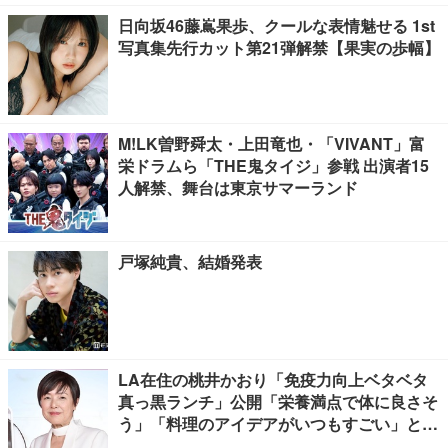
日向坂46藤嶌果歩、クールな表情魅せる 1st
写真集先行カット第21弾解禁【果実の歩幅】
M!LK曽野舜太・上田竜也・「VIVANT」富
栄ドラムら「THE鬼タイジ」参戦 出演者15
人解禁、舞台は東京サマーランド
戸塚純貴、結婚発表
LA在住の桃井かおり「免疫力向上ベタベタ
真っ黒ランチ」公開「栄養満点で体に良さそ
う」「料理のアイデアがいつもすごい」と反
響