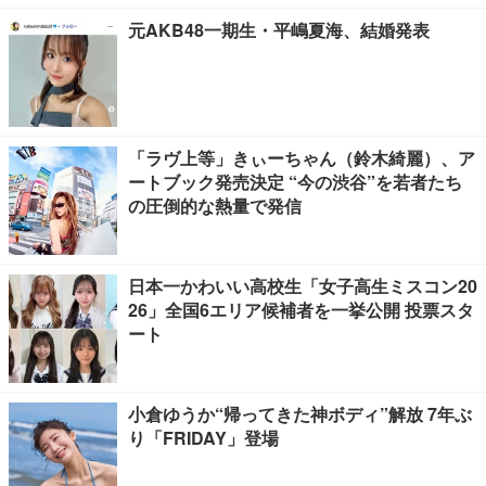
元AKB48一期生・平嶋夏海、結婚発表
「ラヴ上等」きぃーちゃん（鈴木綺麗）、ア
ートブック発売決定 “今の渋谷”を若者たち
の圧倒的な熱量で発信
日本一かわいい高校生「女子高生ミスコン20
26」全国6エリア候補者を一挙公開 投票スタ
ート
小倉ゆうか“帰ってきた神ボディ”解放 7年ぶ
り「FRIDAY」登場