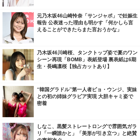
元乃木坂46山崎怜奈「サンジャポ」で妊娠生
報告 公表迷った理由も明かす「何かしら言
えることができたらまた言おうかな」
乃木坂46川崎桜、タンクトップ姿で夏のワン
シーン再現「BOMB」表紙登場 裏表紙は6期
生・長嶋凛桜【独占カットあり】
“韓国グラドル”第一人者ピョ・ウンジ、実妹
との初の姉妹グラビア実現 大胆キャミ姿で
密着
しなこ、黒髪ストレートロングで雰囲気ガラ
リ「一瞬誰かと」「美形が引き立つ」と絶賛
の声相次ぐ