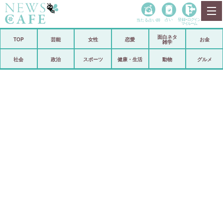
当たる占い師
占い
登録•
ログイン
マイルーム
面白ネタ
ホーム
TOP
芸能
女性
恋愛
お金
雑学
社会
政治
社会
政治
スポーツ
健康・生活
動物
グルメ
経済
海外
芸能
スポーツ
恋愛
ビックリ
コメントポスト
アリ／ナシ
リリース
ショップ
登録・ログイン/マイルーム