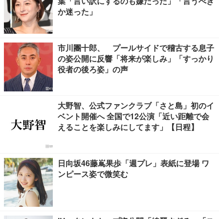
葉「言い訳にするのも嫌だった」「言うべき
か迷った」
市川團十郎、 プールサイドで稽古する息子
の姿公開に反響「将来が楽しみ」「すっかり
役者の後ろ姿」の声
大野智、公式ファンクラブ「さと島」初のイ
ベント開催へ 全国で12公演「近い距離で会
えることを楽しみにしてます」【日程】
日向坂46藤嶌果歩「週プレ」表紙に登場 ワ
ンピース姿で微笑む