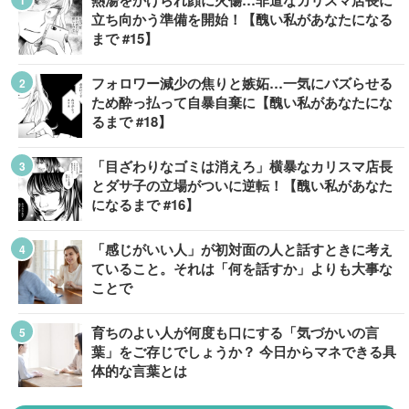
熱湯をかけられ顔に火傷…非道なカリスマ店長に
立ち向かう準備を開始！【醜い私があなたになる
まで #15】
フォロワー減少の焦りと嫉妬…一気にバズらせる
ため酔っ払って自暴自棄に【醜い私があなたにな
るまで #18】
「目ざわりなゴミは消えろ」横暴なカリスマ店長
とダサ子の立場がついに逆転！【醜い私があなた
になるまで #16】
「感じがいい人」が初対面の人と話すときに考え
ていること。それは「何を話すか」よりも大事な
ことで
育ちのよい人が何度も口にする「気づかいの言
葉」をご存じでしょうか？ 今日からマネできる具
体的な言葉とは