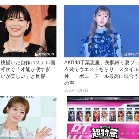
、桃描いた自作パステル画
AKB48千葉恵里、美肌輝く夏フ
声相次ぐ「才能が凄すぎ
衣装でウエストちらり「スタイル
使いが美しい」と反響
神」「ポニーテール最高に似合う
の声
日
2026年8月9日