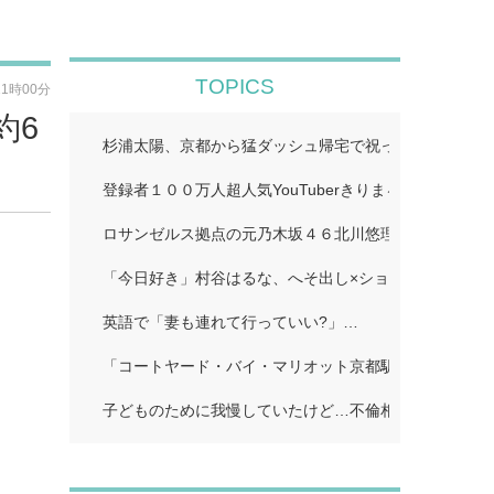
TOPICS
11時00分
約6
杉浦太陽、京都から猛ダッシュ帰宅で祝った夢空ちゃん
登録者１００万人超人気YouTuberきりまる、婚約者と
ロサンゼルス拠点の元乃木坂４６北川悠理、美肌輝くオ
「今日好き」村谷はるな、へそ出し×ショートパンツで
英語で「妻も連れて行っていい?」…
「コートヤード・バイ・マリオット京都駅」…
子どものために我慢していたけど…不倫相手に「離婚し