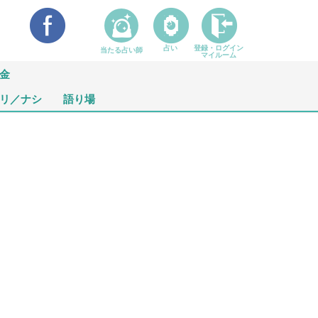
占い
登録・ログイン
当たる占い師
マイルーム
金
リ／ナシ
語り場