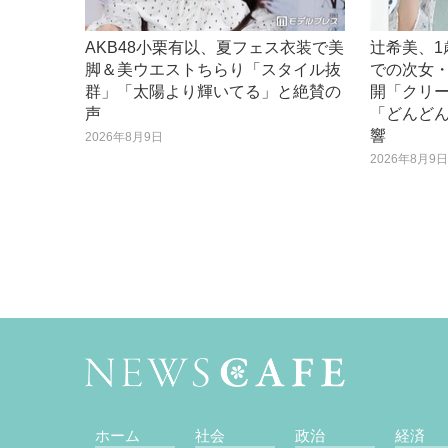
AKB48小栗有以、夏フェス衣装で美
辻希美、1
脚＆美ウエストちらり「スタイル抜
での次女
群」「太陽より輝いてる」と絶賛の
開「クリ
声
「どんど
響
2026年8月9日
2026年8月9
ホーム
社会
政治
経済