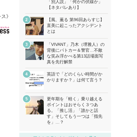
「別人説」「何かの伏線か」
【ネタバレあり】
レス》
【風、薫る 第96回あらすじ】
直美に起こったアクシデント
とは
「VIVANT」乃木（堺雅人）の
背後にパトカー＆警官…不敵
な笑み浮かべる第13話場面写
真を先行解禁
英語で「どのくらい時間がか
かりますか？」は何て言う？
更年期を「軽く」乗り越える
ポイントはおそらく３つあ
る。「推し活」「誰かと話
す」そしてもう一つは「指先
を」…？