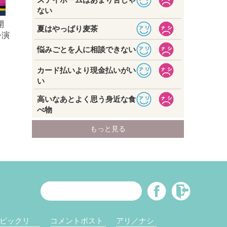
開
公演
ビックリ
コメントポスト
アリ／ナシ