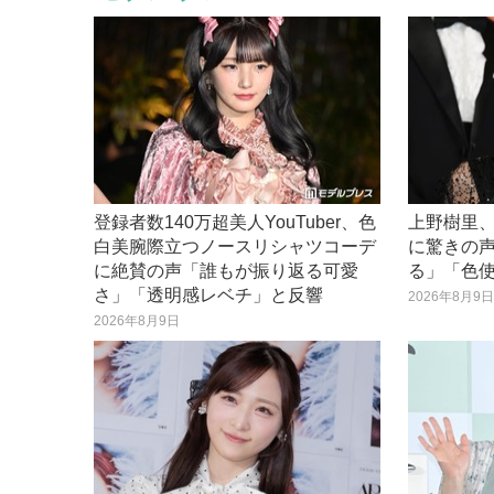
登録者数140万超美人YouTuber、色
上野樹里
白美腕際立つノースリシャツコーデ
に驚きの
に絶賛の声「誰もが振り返る可愛
る」「色
さ」「透明感レベチ」と反響
2026年8月9
2026年8月9日