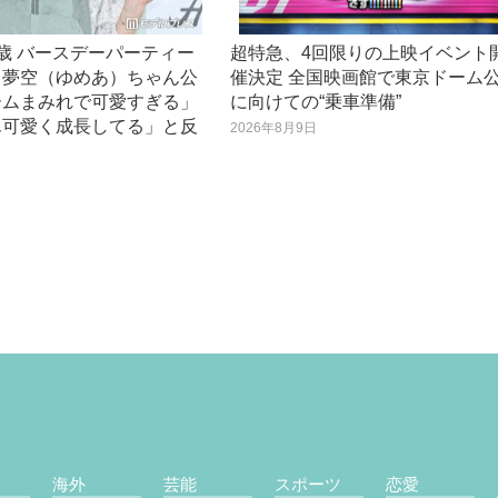
歳 バースデーパーティー
超特急、4回限りの上映イベント
・夢空（ゆめあ）ちゃん公
催決定 全国映画館で東京ドーム
ームまみれで可愛すぎる」
に向けての“乗車準備”
ん可愛く成長してる」と反
2026年8月9日
日
海外
芸能
スポーツ
恋愛