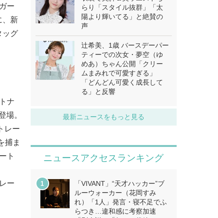
ガー
らり「スタイル抜群」「太
陽より輝いてる」と絶賛の
に、新
声
タッグ
辻希美、1歳 バースデーパー
ティーでの次女・夢空（ゆ
めあ）ちゃん公開「クリー
ムまみれで可愛すぎる」
「どんどん可愛く成長して
る」と反響
トナ
登場。
最新ニュースをもっと見る
トレー
を捕ま
パート
ニュースアクセスランキング
レー
「VIVANT」“天才ハッカー”ブ
ルーウォーカー（花岡すみ
れ）「1人」発言・寝不足でふ
らつき…違和感に考察加速