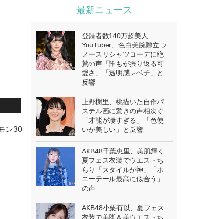
最新ニュース
登録者数140万超美人
YouTuber、色白美腕際立つ
ノースリシャツコーデに絶
賛の声「誰もが振り返る可
愛さ」「透明感レベチ」と
反響
上野樹里、桃描いた自作パ
ステル画に驚きの声相次ぐ
「才能が凄すぎる」「色使
モン30
いが美しい」と反響
AKB48千葉恵里、美肌輝く
夏フェス衣装でウエストち
らり「スタイルが神」「ポ
ニーテール最高に似合う」
の声
AKB48小栗有以、夏フェス
衣装で美脚＆美ウエストち