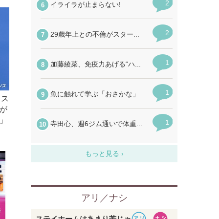
ェス
が
」