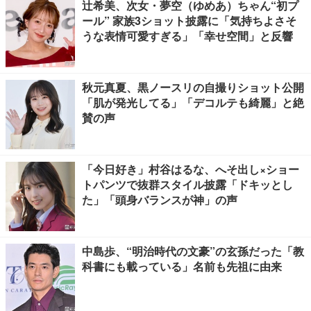
辻希美、次女・夢空（ゆめあ）ちゃん“初プ
ール” 家族3ショット披露に「気持ちよさそ
うな表情可愛すぎる」「幸せ空間」と反響
秋元真夏、黒ノースリの自撮りショット公開
「肌が発光してる」「デコルテも綺麗」と絶
賛の声
「今日好き」村谷はるな、へそ出し×ショー
トパンツで抜群スタイル披露「ドキッとし
た」「頭身バランスが神」の声
中島歩、“明治時代の文豪”の玄孫だった「教
科書にも載っている」名前も先祖に由来