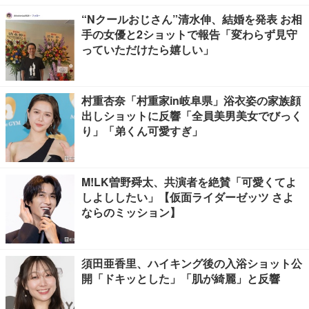
“Nクールおじさん”清水伸、結婚を発表 お相
手の女優と2ショットで報告「変わらず見守
っていただけたら嬉しい」
村重杏奈「村重家in岐阜県」浴衣姿の家族顔
出しショットに反響「全員美男美女でびっく
り」「弟くん可愛すぎ」
M!LK曽野舜太、共演者を絶賛「可愛くてよ
しよししたい」【仮面ライダーゼッツ さよ
ならのミッション】
須田亜香里、ハイキング後の入浴ショット公
開「ドキッとした」「肌が綺麗」と反響