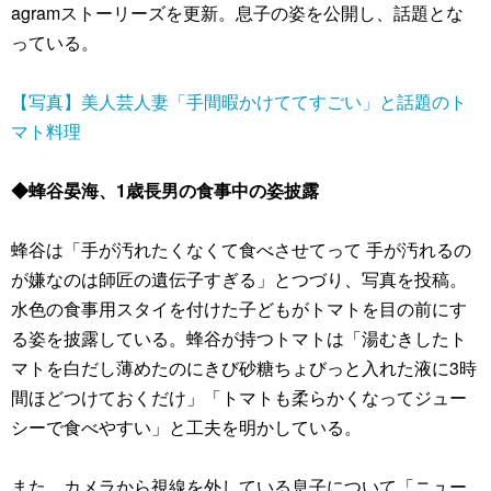
agramストーリーズを更新。息子の姿を公開し、話題とな
っている。
【写真】美人芸人妻「手間暇かけててすごい」と話題のト
マト料理
◆蜂谷晏海、1歳長男の食事中の姿披露
蜂谷は「手が汚れたくなくて食べさせてって 手が汚れるの
が嫌なのは師匠の遺伝子すぎる」とつづり、写真を投稿。
水色の食事用スタイを付けた子どもがトマトを目の前にす
る姿を披露している。蜂谷が持つトマトは「湯むきしたト
マトを白だし薄めたのにきび砂糖ちょびっと入れた液に3時
間ほどつけておくだけ」「トマトも柔らかくなってジュー
シーで食べやすい」と工夫を明かしている。
また、カメラから視線を外している息子について「ニュー