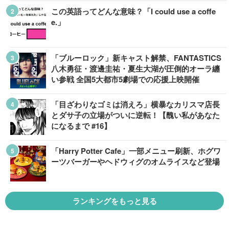
この英語ってどんな意味？「I could use a coffe
e.」
「ブルーロック」新キャスト解禁、FANTASTICS
八木勇征・渡邊圭祐・夏生大湖が圧倒的オーラ纏
い参戦 全国5大都市5劇場での応援上映開催
「目ざわりなゴミは消えろ」横暴なカリスマ店長
とダサ子の立場がついに逆転！【醜い私があなた
になるまで #16】
「Harry Potter Cafe」一部メニュー刷新、ホグワ
ーツバーガーやヘドウィグのオムライスなど登場
ランキングをもっと見る