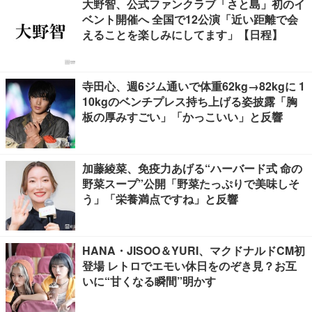
大野智、公式ファンクラブ「さと島」初のイ
ベント開催へ 全国で12公演「近い距離で会
えることを楽しみにしてます」【日程】
寺田心、週6ジム通いで体重62kg→82kgに 1
10kgのベンチプレス持ち上げる姿披露「胸
板の厚みすごい」「かっこいい」と反響
加藤綾菜、免疫力あげる“ハーバード式 命の
野菜スープ”公開「野菜たっぷりで美味しそ
う」「栄養満点ですね」と反響
HANA・JISOO＆YURI、マクドナルドCM初
登場 レトロでエモい休日をのぞき見？お互
いに“甘くなる瞬間”明かす