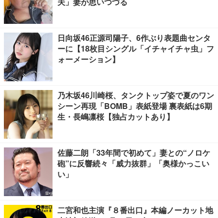
夫」妻が思いつづる
日向坂46正源司陽子、6作ぶり表題曲センタ
ーに【18枚目シングル「イチャイチャ虫」フ
ォーメーション】
乃木坂46川崎桜、タンクトップ姿で夏のワン
シーン再現「BOMB」表紙登場 裏表紙は6期
生・長嶋凛桜【独占カットあり】
佐藤二朗「33年間で初めて」妻との“ノロケ
砲”に反響続々「威力抜群」「奥様かっこい
い」
二宮和也主演『８番出口』本編ノーカット地