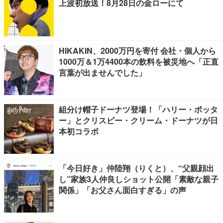
上波初放送！8月28日の金ローにて
HIKAKIN、2000万円を寄付 会社・個人から
1000万＆1万4400本の飲料を被災地へ「正直
言葉が出ませんでした」
組分け帽子ドーナツ登場！「ハリー・ポッタ
ー」とクリスピー・クリーム・ドーナツが日
本初コラボ
「今日好き」仲陸翔（りくと）、“父親顔出
し”家族3人仲良しショット公開「素敵な親子
関係」「お父さん面白すぎる」の声