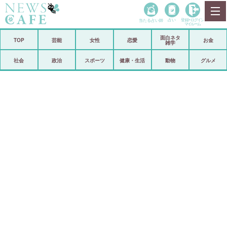
当たる占い師
占い
登録•
ログイン
マイルーム
面白ネタ
ホーム
TOP
芸能
女性
恋愛
お金
雑学
社会
政治
社会
政治
スポーツ
健康・生活
動物
グルメ
経済
海外
芸能
スポーツ
恋愛
ビックリ
コメントポスト
アリ／ナシ
リリース
ショップ
登録・ログイン/マイルーム