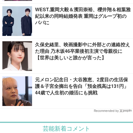
WEST.重岡大毅＆濱田崇裕、櫻井翔＆相葉雅
紀以来の同時結婚発表 重岡はグループ初の
パパに
久保史緒里、映画撮影中に外部との連絡控え
た理由 乃木坂46卒業後初主演で母親役に
【世界は美しいと誰かが言った】
元メロン記念日・大谷雅恵、2度目の生活保
護＆子宮全摘出を告白「預金残高は131円」
44歳で人生初の婚活にも挑戦
Recommended by