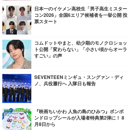
日本一のイケメン高校生「男子高生ミスター
コン2026」全国6エリア候補者を一挙公開 投
票スタート
コムドットやまと、幼少期のモノクロショッ
ト公開「変わらない」「小さい頃からオーラ
すごい」の声
SEVENTEENミンギュ・スングァン・ディ
ノ、兵役履行へ 入隊日も報告
『映画ちいかわ 人魚の島のひみつ』ボンボ
ンドロップシールが入場者特典第2弾に！ 8
月8日から