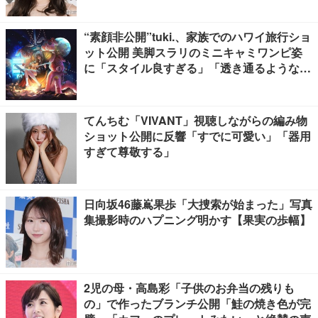
“素顔非公開”tuki.、家族でのハワイ旅行ショ
ット公開 美脚スラリのミニキャミワンピ姿
に「スタイル良すぎる」「透き通るような透
明感」と反響
てんちむ「VIVANT」視聴しながらの編み物
ショット公開に反響「すでに可愛い」「器用
すぎて尊敬する」
日向坂46藤嶌果歩「大捜索が始まった」写真
集撮影時のハプニング明かす【果実の歩幅】
2児の母・高島彩「子供のお弁当の残りも
の」で作ったブランチ公開「鮭の焼き色が完