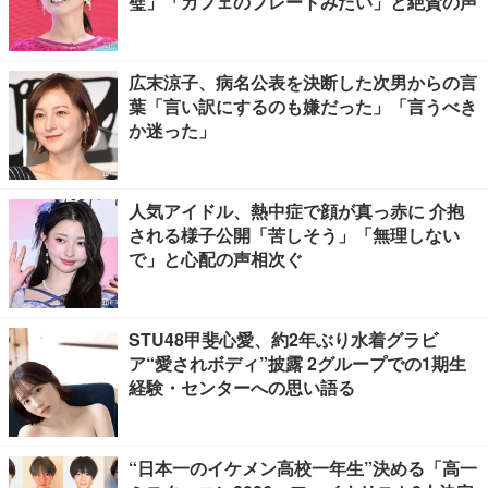
璧」「カフェのプレートみたい」と絶賛の声
広末涼子、病名公表を決断した次男からの言
葉「言い訳にするのも嫌だった」「言うべき
か迷った」
人気アイドル、熱中症で顔が真っ赤に 介抱
される様子公開「苦しそう」「無理しない
で」と心配の声相次ぐ
STU48甲斐心愛、約2年ぶり水着グラビ
ア“愛されボディ”披露 2グループでの1期生
経験・センターへの思い語る
“日本一のイケメン高校一年生”決める「高一