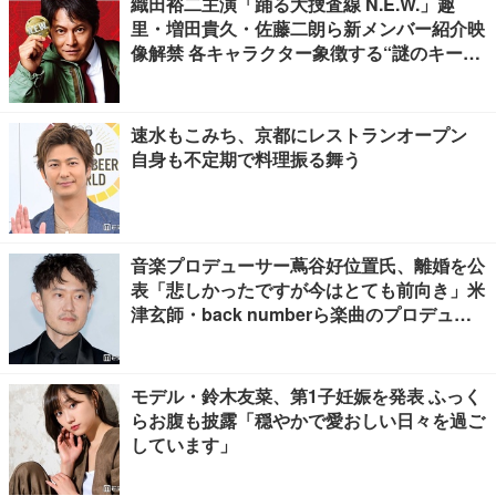
織田裕二主演「踊る大捜査線 N.E.W.」趣
里・増田貴久・佐藤二朗ら新メンバー紹介映
像解禁 各キャラクター象徴する“謎のキーワ
ード”も
速水もこみち、京都にレストランオープン
自身も不定期で料理振る舞う
音楽プロデューサー蔦谷好位置氏、離婚を公
表「悲しかったですが今はとても前向き」米
津玄師・back numberら楽曲のプロデュー
ス手掛ける
モデル・鈴木友菜、第1子妊娠を発表 ふっく
らお腹も披露「穏やかで愛おしい日々を過ご
しています」