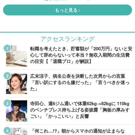
アクセスランキング
転職を考えたとき、貯蓄額が「200万円」ないと安
心して辞めらないって本当？無収入期間の生活費
の目安【「退職プロ」が解説】
広末涼子、病名公表を決断した次男からの言葉
「言い訳にするのも嫌だった」「言うべきか迷っ
た」
寺田心、週6ジム通いで体重62kg→82kgに 110kg
のベンチプレス持ち上げる姿披露「胸板の厚みす
ごい」「かっこいい」と反響
「何これ…!?」朝からスマホの通知が止まらな