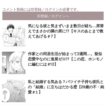
気になる彼と気まずいまま数日が経ち…席替
えでまさかの隣の席に!?【キスのあとまで教
えてあげる #７】
作家との同居生活が始まって2週間…。疑似
恋愛中なのに進展ゼロ!?【この恋、ホンモノ
に編むには #12】
私と結婚する気ある？バツイチ子持ち彼氏と
の「結婚」に立ちはだかる壁【29歳の不・純
愛 #１】