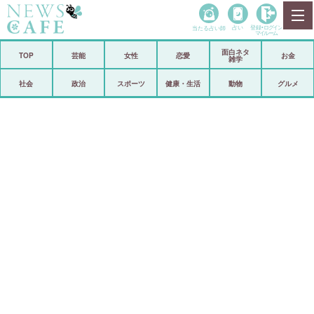
当たる占い師
占い
登録•
ログイン
マイルーム
面白ネタ
ホーム
TOP
芸能
女性
恋愛
お金
雑学
社会
政治
社会
政治
スポーツ
健康・生活
動物
グルメ
経済
海外
芸能
スポーツ
恋愛
ビックリ
コメントポスト
アリ／ナシ
リリース
ショップ
登録・ログイン/マイルーム