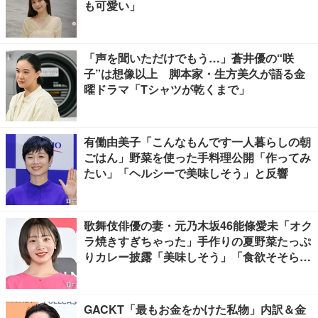
も可愛い」
「声を聞いただけでもう…」蒼井優の“咲
子”は想像以上 脚本家・生方美久が語る金
曜ドラマ「Tシャツが乾くまで」
有働由美子「こんなもんです一人暮らしの朝
ごはん」野菜を使った手料理公開「作ってみ
たい」「ヘルシーで美味しそう」と反響
歌舞伎俳優の妻・元乃木坂46能條愛未「オク
ラ焼きすぎちゃった」手作りの夏野菜たっぷ
りカレー披露「美味しそう」「食欲そそられ
る」
GACKT「最もお金をかけた私物」内訳＆金