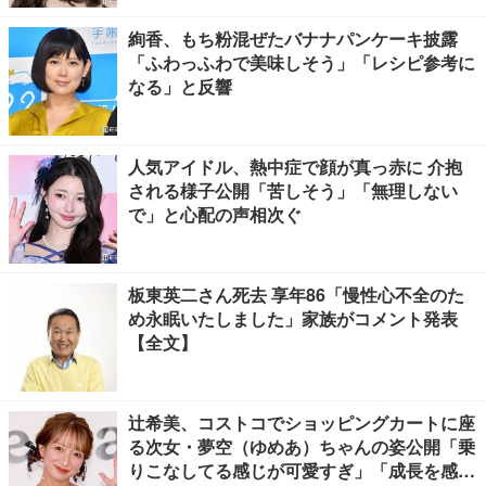
絢香、もち粉混ぜたバナナパンケーキ披露
「ふわっふわで美味しそう」「レシピ参考に
なる」と反響
人気アイドル、熱中症で顔が真っ赤に 介抱
される様子公開「苦しそう」「無理しない
で」と心配の声相次ぐ
板東英二さん死去 享年86「慢性心不全のた
め永眠いたしました」家族がコメント発表
【全文】
辻希美、コストコでショッピングカートに座
る次女・夢空（ゆめあ）ちゃんの姿公開「乗
りこなしてる感じが可愛すぎ」「成長を感じ