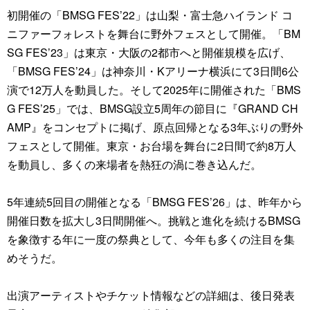
初開催の「BMSG FES’22」は山梨・富士急ハイランド コ
ニファーフォレストを舞台に野外フェスとして開催。「BM
SG FES’23」は東京・大阪の2都市へと開催規模を広げ、
「BMSG FES’24」は神奈川・Kアリーナ横浜にて3日間6公
演で12万人を動員した。そして2025年に開催された「BMS
G FES’25」では、BMSG設立5周年の節目に『GRAND CH
AMP』をコンセプトに掲げ、原点回帰となる3年ぶりの野外
フェスとして開催。東京・お台場を舞台に2日間で約8万人
を動員し、多くの来場者を熱狂の渦に巻き込んだ。
5年連続5回目の開催となる「BMSG FES’26」は、昨年から
開催日数を拡大し3日間開催へ。挑戦と進化を続けるBMSG
を象徴する年に一度の祭典として、今年も多くの注目を集
めそうだ。
出演アーティストやチケット情報などの詳細は、後日発表