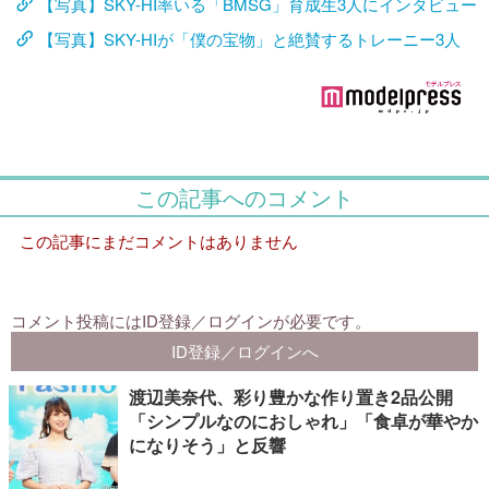
【写真】SKY-HI率いる「BMSG」育成生3人にインタビュー
【写真】SKY-HIが「僕の宝物」と絶賛するトレーニー3人
渡辺美奈代、彩り豊かな作り置き2品公開
「シンプルなのにおしゃれ」「食卓が華やか
になりそう」と反響