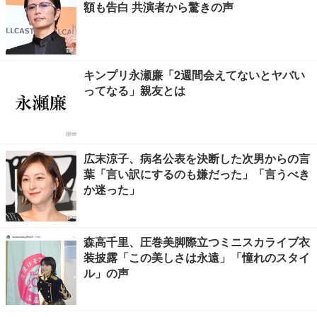
額も告白 共演者から驚きの声
キンプリ永瀬廉「2週間会えてないとヤバい
ってなる」親友とは
広末涼子、病名公表を決断した次男からの言
葉「言い訳にするのも嫌だった」「言うべき
か迷った」
森高千里、圧巻美脚際立つミニスカライブ衣
装披露「この美しさは永遠」「憧れのスタイ
ル」の声