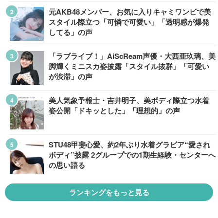
元AKB48メンバー、お気に入りキャミワンピで美
スタイル際立つ「可憐で可愛い」「透明感が爆発
してる」の声
「ラブライブ！」AiScReam声優・大西亜玖璃、美
脚輝くミニスカ姿披露「スタイル抜群」「可愛い
が渋滞」の声
美人気象予報士・吉井明子、美ボディ際立つ水着
姿公開「ドキッとした」「理想的」の声
STU48甲斐心愛、約2年ぶり水着グラビア“愛され
ボディ”披露 2グループでの1期生経験・センターへ
の思い語る
ランキングをもっと見る