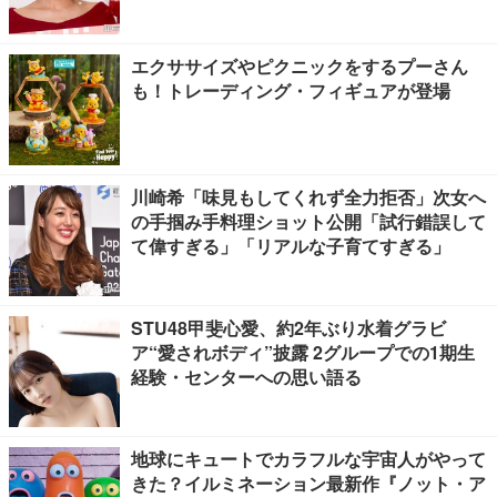
る」の声
エクササイズやピクニックをするプーさん
も！トレーディング・フィギュアが登場
川崎希「味見もしてくれず全力拒否」次女へ
の手掴み手料理ショット公開「試行錯誤して
て偉すぎる」「リアルな子育てすぎる」
STU48甲斐心愛、約2年ぶり水着グラビ
ア“愛されボディ”披露 2グループでの1期生
経験・センターへの思い語る
地球にキュートでカラフルな宇宙人がやって
きた？イルミネーション最新作『ノット・ア