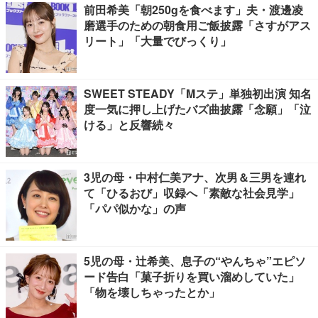
前田希美「朝250gを食べます」夫・渡邊凌
磨選手のための朝食用ご飯披露「さすがアス
リート」「大量でびっくり」
SWEET STEADY「Mステ」単独初出演 知名
度一気に押し上げたバズ曲披露「念願」「泣
ける」と反響続々
3児の母・中村仁美アナ、次男＆三男を連れ
て「ひるおび」収録へ「素敵な社会見学」
「パパ似かな」の声
5児の母・辻希美、息子の“やんちゃ”エピソ
ード告白「菓子折りを買い溜めしていた」
「物を壊しちゃったとか」