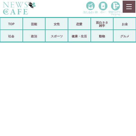
当たる占い師
占い
登録•
ログイン
マイルーム
面白ネタ
ホーム
TOP
芸能
女性
恋愛
お金
雑学
社会
政治
社会
政治
スポーツ
健康・生活
動物
グルメ
経済
海外
芸能
スポーツ
恋愛
ビックリ
コメントポスト
アリ／ナシ
リリース
ショップ
登録・ログイン/マイルーム