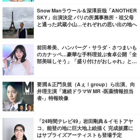
Snow Manラウール＆深澤辰哉「ANOTHER
SKY」出演決定 パリの所属事務所・祖父母
と通った武蔵小山…それぞれの思い出の地へ
前田希美、ハンバーグ・サラダ・さつまいも
のカナッペ…豪華な手料理並ぶ食卓公開「全
部美味しそう」「盛り付けがおしゃれ」と絶
賛の声
要潤＆正門良規（Aぇ！group）ら出演、向
井理主演「連続ドラマW MR -医薬情報担当
者-」特報映像
「24時間テレビ49」岩田剛典＆イモトアヤ
コ、能登の地に巨大地上絵描く 完成披露に
はサプライズアーティストも登場予定