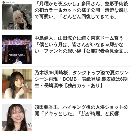
「月曜から夜ふかし」多田さん、整形手術後
の初カラー＆カットの様子公開「清楚な感じ
で可愛い」「どんどん回復してきてる」
中島健人、山田涼介に続く東京ドーム誓う
「僕という月は、皆さんがいなきゃ輝かな
い」ファンとの深い絆【公開記者会見全文
／“IDOL1ST 中島健人” LIVE TOUR 2026】
乃木坂46川崎桜、タンクトップ姿で夏のワン
シーン再現「BOMB」表紙登場 裏表紙は6期
生・長嶋凛桜【独占カットあり】
須田亜香里、ハイキング後の入浴ショット公
開「ドキッとした」「肌が綺麗」と反響