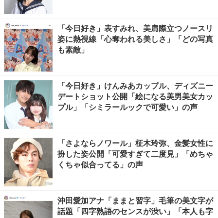
「今日好き」表すみれ、美肩際立つノースリ
姿に熱視線「心奪われる美しさ」「どの写真
も素敵」
「今日好き」けんみあカップル、ディズニー
デートショット公開「絵になる美男美女カッ
プル」「シミラールックで可愛い」の声
「さよならノワール」柾木玲弥、金髪女性に
扮した姿公開「可愛すぎて二度見」「めちゃ
くちゃ似合ってる」の声
沖田愛加アナ「ままと習字」毛筆の美文字が
話題「四字熟語のセンスが渋い」「本人も字