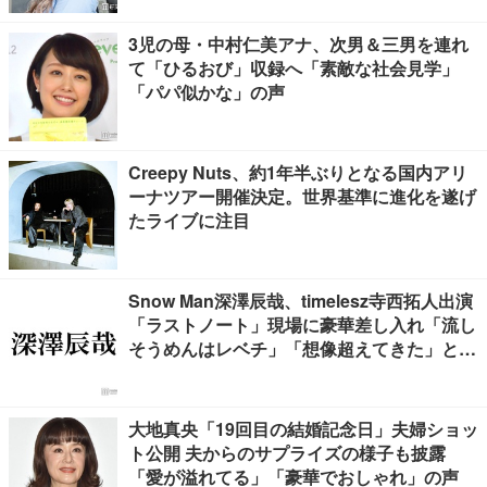
3児の母・中村仁美アナ、次男＆三男を連れ
て「ひるおび」収録へ「素敵な社会見学」
「パパ似かな」の声
Creepy Nuts、約1年半ぶりとなる国内アリ
ーナツアー開催決定。世界基準に進化を遂げ
たライブに注目
Snow Man深澤辰哉、timelesz寺西拓人出演
「ラストノート」現場に豪華差し入れ「流し
そうめんはレベチ」「想像超えてきた」と絶
賛の声
大地真央「19回目の結婚記念日」夫婦ショッ
ト公開 夫からのサプライズの様子も披露
「愛が溢れてる」「豪華でおしゃれ」の声