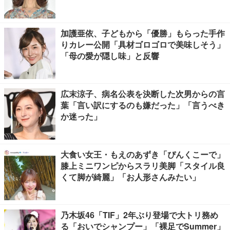
加護亜依、子どもから「優勝」もらった手作
りカレー公開「具材ゴロゴロで美味しそう」
「母の愛が隠し味」と反響
広末涼子、病名公表を決断した次男からの言
葉「言い訳にするのも嫌だった」「言うべき
か迷った」
大食い女王・もえのあずき「ぴんくこーで」
膝上ミニワンピからスラリ美脚「スタイル良
くて脚が綺麗」「お人形さんみたい」
乃木坂46「TIF」2年ぶり登場で大トリ務め
る「おいでシャンプー」「裸足でSummer」