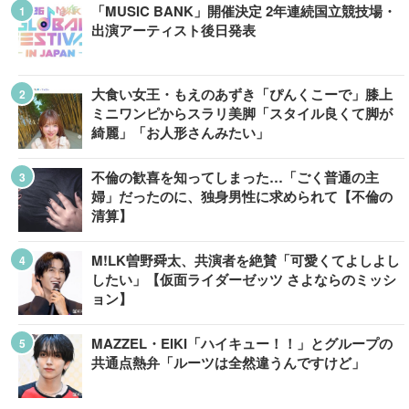
「MUSIC BANK」開催決定 2年連続国立競技場・
出演アーティスト後日発表
大食い女王・もえのあずき「ぴんくこーで」膝上
ミニワンピからスラリ美脚「スタイル良くて脚が
綺麗」「お人形さんみたい」
不倫の歓喜を知ってしまった…「ごく普通の主
婦」だったのに、独身男性に求められて【不倫の
清算】
M!LK曽野舜太、共演者を絶賛「可愛くてよしよし
したい」【仮面ライダーゼッツ さよならのミッシ
ョン】
MAZZEL・EIKI「ハイキュー！！」とグループの
共通点熱弁「ルーツは全然違うんですけど」