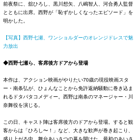
前夜祭に、舘ひろし、黒川想矢、八嶋智人、河合勇人監督
とともに出席。西野が「恥ずかしくなったエピソード」を
明かした。
【写真】西野七瀬、ワンショルダーのオレンジドレスで魅
力放出
◆西野七瀬ら、客席後方ドアから登場
本作は、アクション映画がやりたい70歳の現役映画スタ
ー・南条弘が、ひょんなことから免許返納騒動に巻き込ま
れるドタバタコメディー。西野は南条のマネージャー・川
奈舞役を演じる。
この日、キャスト陣は客席後方のドアから登場。すると観
客からは「ひろし〜！」など、大きな歓声が巻き起こり、
盛り上がる中、舞台あいさつの幕を開けた。最初のあいさ