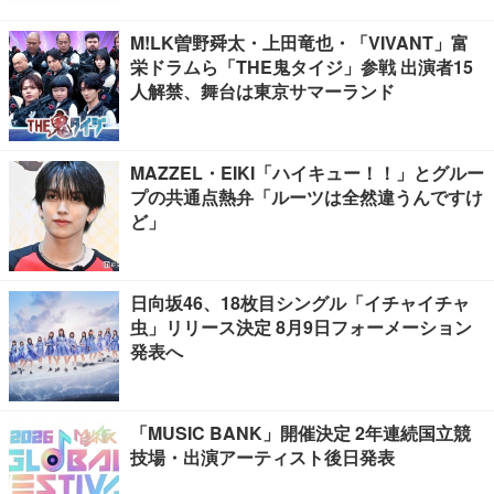
M!LK曽野舜太・上田竜也・「VIVANT」富
栄ドラムら「THE鬼タイジ」参戦 出演者15
人解禁、舞台は東京サマーランド
MAZZEL・EIKI「ハイキュー！！」とグルー
プの共通点熱弁「ルーツは全然違うんですけ
ど」
日向坂46、18枚目シングル「イチャイチャ
虫」リリース決定 8月9日フォーメーション
発表へ
「MUSIC BANK」開催決定 2年連続国立競
技場・出演アーティスト後日発表