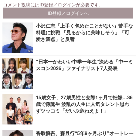
小沢仁志「上手く包めたことがない」苦手な
料理に挑戦 「見るからに美味しそう」「可
愛さ満点」と反響
“日本一かわいい中学一年生”決める「中一ミ
スコン2026」ファイナリスト7人発表
15歳女子、27歳男性と交際1ヶ月で妊娠…36
歳で孫誕生 波乱の人生に人気タレント思わ
ずツッコミ「だいぶ危ねえよ！」
香取慎吾、森且行“5年9ヶ月ぶり”オートレー