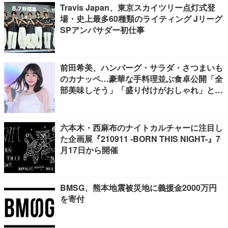
Travis Japan、東京スカイツリー点灯式登
場・史上最多60種類のライティング Jリーグ
SPアンバサダー初仕事
前田希美、ハンバーグ・サラダ・さつまいも
のカナッペ…豪華な手料理並ぶ食卓公開「全
部美味しそう」「盛り付けがおしゃれ」と絶
賛の声
六本木・西麻布のナイトカルチャーに注目し
た企画展『210911 -BORN THIS NIGHT-』7
月17日から開催
BMSG、熊本地震被災地に義援金2000万円
を寄付