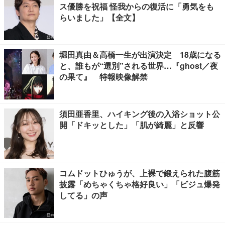
ス優勝を祝福 怪我からの復活に「勇気をも
らいました」【全文】
堀田真由＆高橋一生が出演決定 18歳になる
と、誰もが“選別”される世界…『ghost／夜
の果て』 特報映像解禁
須田亜香里、ハイキング後の入浴ショット公
開「ドキッとした」「肌が綺麗」と反響
コムドットひゅうが、上裸で鍛えられた腹筋
披露「めちゃくちゃ格好良い」「ビジュ爆発
してる」の声