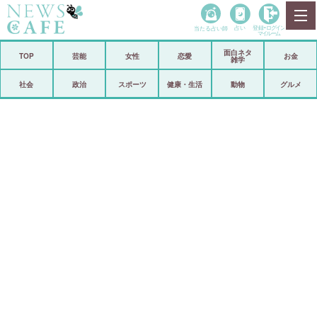
当たる占い師
占い
登録•
ログイン
マイルーム
面白ネタ
ホーム
TOP
芸能
女性
恋愛
お金
雑学
社会
政治
社会
政治
スポーツ
健康・生活
動物
グルメ
経済
海外
芸能
スポーツ
恋愛
ビックリ
コメントポスト
アリ／ナシ
リリース
ショップ
登録・ログイン/マイルーム