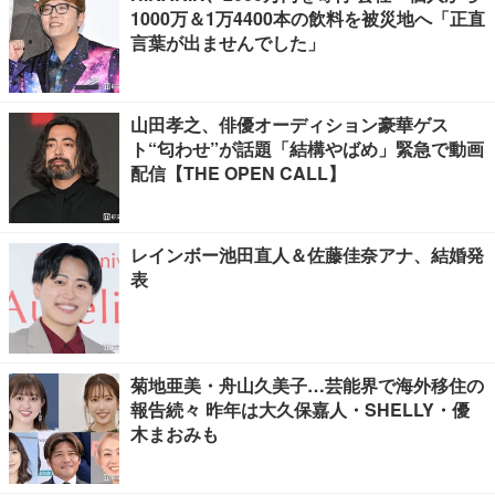
1000万＆1万4400本の飲料を被災地へ「正直
言葉が出ませんでした」
山田孝之、俳優オーディション豪華ゲス
ト“匂わせ”が話題「結構やばめ」緊急で動画
配信【THE OPEN CALL】
レインボー池田直人＆佐藤佳奈アナ、結婚発
表
菊地亜美・舟山久美子…芸能界で海外移住の
報告続々 昨年は大久保嘉人・SHELLY・優
木まおみも