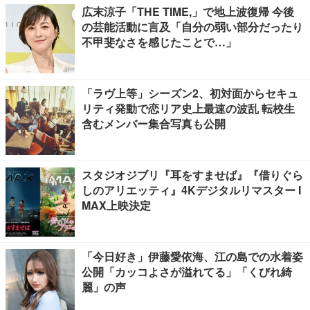
広末涼子「THE TIME,」で地上波復帰 今後
の芸能活動に言及「自分の弱い部分だったり
不甲斐なさを感じたことで…」
「ラヴ上等」シーズン2、初対面からセキュ
リティ発動で恋リア史上最速の波乱 転校生
含むメンバー集合写真も公開
スタジオジブリ『耳をすませば』『借りぐら
しのアリエッティ』4Kデジタルリマスター I
MAX上映決定
「今日好き」伊藤愛依海、江の島での水着姿
公開「カッコよさが溢れてる」「くびれ綺
麗」の声