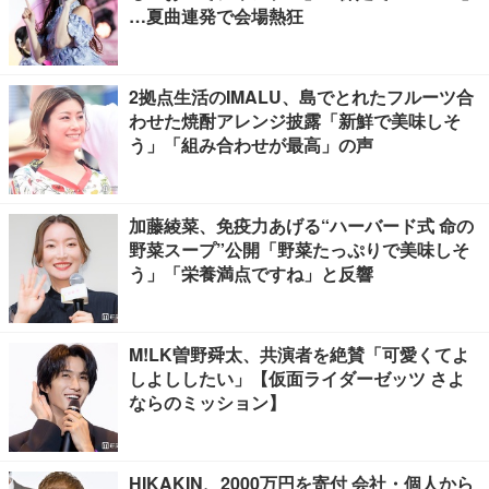
…夏曲連発で会場熱狂
2拠点生活のIMALU、島でとれたフルーツ合
わせた焼酎アレンジ披露「新鮮で美味しそ
う」「組み合わせが最高」の声
加藤綾菜、免疫力あげる“ハーバード式 命の
野菜スープ”公開「野菜たっぷりで美味しそ
う」「栄養満点ですね」と反響
M!LK曽野舜太、共演者を絶賛「可愛くてよ
しよししたい」【仮面ライダーゼッツ さよ
ならのミッション】
HIKAKIN、2000万円を寄付 会社・個人から