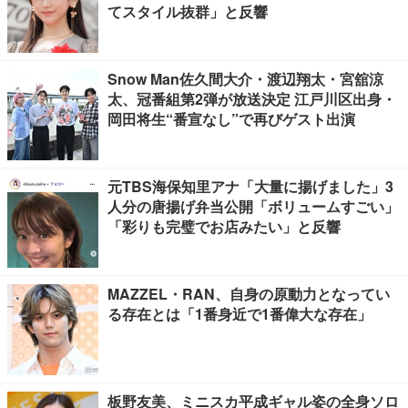
てスタイル抜群」と反響
Snow Man佐久間大介・渡辺翔太・宮舘涼
太、冠番組第2弾が放送決定 江戸川区出身・
岡田将生“番宣なし”で再びゲスト出演
元TBS海保知里アナ「大量に揚げました」3
人分の唐揚げ弁当公開「ボリュームすごい」
「彩りも完璧でお店みたい」と反響
MAZZEL・RAN、自身の原動力となってい
る存在とは「1番身近で1番偉大な存在」
板野友美、ミニスカ平成ギャル姿の全身ソロ