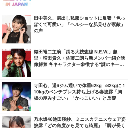
田中美久、肩出し私服ショットに反響「色っ
ぽくて可愛い」「ヘルシーな肌見せが素敵」
の声
織田裕二主演「踊る大捜査線 N.E.W.」趣
里・増田貴久・佐藤二朗ら新メンバー紹介映
像解禁 各キャラクター象徴する“謎のキーワ
ード”も
寺田心、週6ジム通いで体重62kg→82kgに 1
10kgのベンチプレス持ち上げる姿披露「胸
板の厚みすごい」「かっこいい」と反響
乃木坂46池田瑛紗、ミニスカテニスウェア姿
披露「どの角度から見ても綺麗」「脚が長く