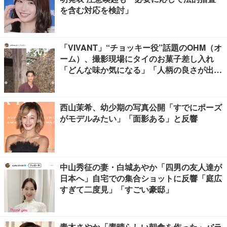
を含む対応を検討」
「VIVANT」“チョッキー役”話題のOHM（オ
ーム）、撮影現場にタイのお菓子差し入れ
「どんな味か気になる」「人柄の良さが出て
る」
西山茉希、幼少期の写真公開「すでにポーズ
がモデルみたい」「面影ある」と反響
中山秀征の妻・白城あやか「四男の友人達が
日本へ」自宅での集合ショットに反響「庭広
すぎて二度見」「すごい豪邸」
青木さやか「素晴らしい朝食を作った」バラ