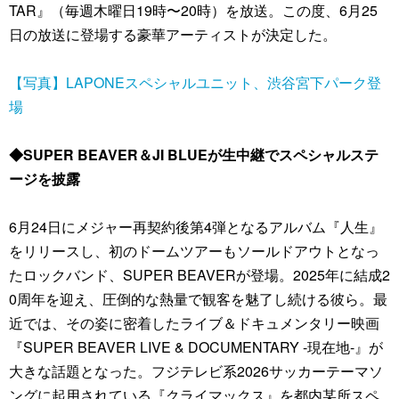
TAR』（毎週木曜日19時〜20時）を放送。この度、6月25
日の放送に登場する豪華アーティストが決定した。
【写真】LAPONEスペシャルユニット、渋谷宮下パーク登
場
◆SUPER BEAVER＆JI BLUEが生中継でスペシャルステ
ージを披露
6月24日にメジャー再契約後第4弾となるアルバム『人生』
をリリースし、初のドームツアーもソールドアウトとなっ
たロックバンド、SUPER BEAVERが登場。2025年に結成2
0周年を迎え、圧倒的な熱量で観客を魅了し続ける彼ら。最
近では、その姿に密着したライブ＆ドキュメンタリー映画
『SUPER BEAVER LIVE & DOCUMENTARY -現在地-』が
大きな話題となった。フジテレビ系2026サッカーテーマソ
ングに起用されている『クライマックス』を都内某所スペ