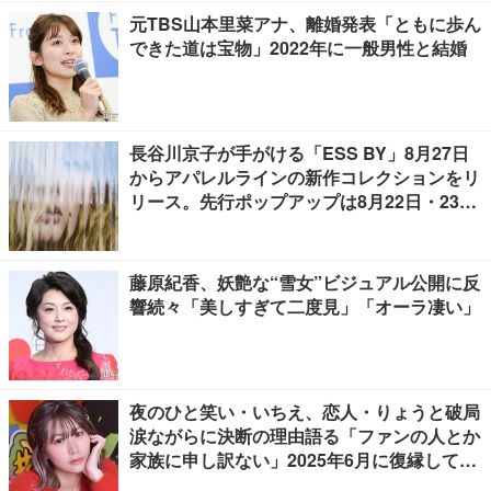
元TBS山本里菜アナ、離婚発表「ともに歩ん
できた道は宝物」2022年に一般男性と結婚
長谷川京子が手がける「ESS BY」8月27日
からアパレルラインの新作コレクションをリ
リース。先行ポップアップは8月22日・23日
開催
藤原紀香、妖艶な“雪女”ビジュアル公開に反
響続々「美しすぎて二度見」「オーラ凄い」
夜のひと笑い・いちえ、恋人・りょうと破局
涙ながらに決断の理由語る「ファンの人とか
家族に申し訳ない」2025年6月に復縁してい
た