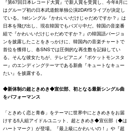
『第67回日本レコード大賞』で新人賞を受賞し、今年8月に
はグループ初の日本武道館単独公演2DAYSライブが決定し
ている。1stシングル『かわいいだけじゃだめですか？』は
日本を飛び出し、現在韓国でもバズり中だ。韓国の音楽番
組で『かわいいだけじゃだめですか？』の韓国語バージョ
ンを披露したことをきっかけに、韓国内の音楽チャートで
首位を獲得し、各SNSでは圧倒的な再生数を記録してい
る。そんな彼女たちが、テレビアニメ『ポケットモンスタ
ー』のエンディングテーマである新曲『キュートなキュー
たい』を披露する。
◆新体制の超ときめき◆宣伝部、初となる最新シングル曲
をパフォーマンス
「ときめく恋と青春」をテーマに世界中にときめきをお届
けする5人組アイドルユニット、超ときめき◆宣伝部（◆は
ハートマーク）が登場。『最上級にかわいいの！』や『超