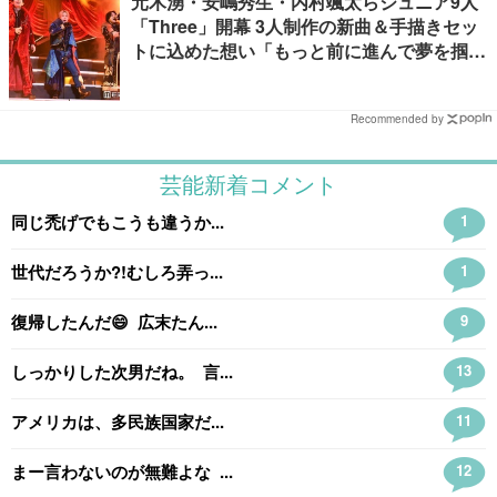
元木湧・安嶋秀生・内村颯太らジュニア9人
「Three」開幕 3人制作の新曲＆手描きセッ
トに込めた想い「もっと前に進んで夢を掴み
たい」【ゲネプロレポ】
Recommended by