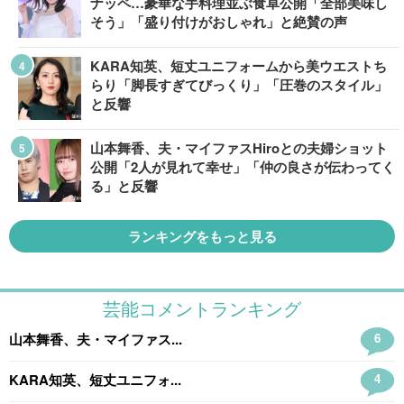
ナッペ…豪華な手料理並ぶ食卓公開「全部美味し
そう」「盛り付けがおしゃれ」と絶賛の声
KARA知英、短丈ユニフォームから美ウエストち
らり「脚長すぎてびっくり」「圧巻のスタイル」
と反響
山本舞香、夫・マイファスHiroとの夫婦ショット
公開「2人が見れて幸せ」「仲の良さが伝わってく
る」と反響
ランキングをもっと見る