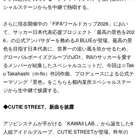
シャルステージから生中継で熱唱する。
さらに現在開催中の「FIFAワールドカップ2026」におい
て、サッカー日本代表応援プロジェクト「最高の景色を202
6」の公式アンバサダーを務めるJI BLUEが登場。最高の景
色を目指す日本代表に、世界一の追い風を吹かせるため、
グローバルボーイズグループのJO1、INIのサッカーを愛す
るメンバーが結集したスペシャルユニットだ。今回は☆Tak
u Takahashi（m-flo）作詞作曲、プロデュースによる公式テ
ーマソング『景色』をこちらも都内某所スペシャルステー
ジから生中継で披露する。
◆CUTIE STREET、新曲を披露
アソビシステムが手がける「KAWAII LAB.」から誕生した8
人組アイドルグループ、CUTIE STREETが登場。昨年の