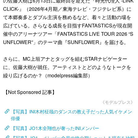
の佐藤大樹は6月13日に最終回を迎えた『時光代理人 -LINK
CLICK-』（2026年4月期／東海テレビ・フジテレビ系）に
て本郷奏多とダブル主演を務めるなど、着々と活動の場を
広げている。さらなる成長を目指すFANTASTICSが現在開
催中のアリーナツアー「FANTASTICS LIVE TOUR 2026 “S
UNFLOWER”」のテーマ曲『SUNFLOWER』を届ける。
さらに、MC上垣アナとタッグを組むSTARナビゲーター
に、佐藤大樹が就任。アーティストとどのようなトークを
繰り広げるのか？（modelpress編集部）
【Not Sponsored 記事】
《モデルプレス》
【写真】INI木村柾哉のダンスの教え子だった人気イケメン
俳優
【写真】JO1木全翔也が奢ったINIメンバー
【写真】JO1、メンバー全員の幼少期ショット＆現在を比較