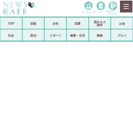
当たる占い師
占い
登録•
ログイン
マイルーム
面白ネタ
ホーム
TOP
芸能
女性
恋愛
お金
雑学
社会
政治
社会
政治
スポーツ
健康・生活
動物
グルメ
経済
海外
芸能
スポーツ
恋愛
ビックリ
コメントポスト
アリ／ナシ
リリース
ショップ
登録・ログイン/マイルーム