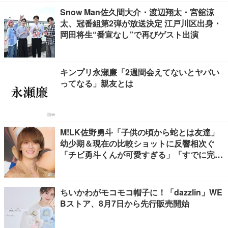
Snow Man佐久間大介・渡辺翔太・宮舘涼
太、冠番組第2弾が放送決定 江戸川区出身・
岡田将生“番宣なし”で再びゲスト出演
キンプリ永瀬廉「2週間会えてないとヤバい
ってなる」親友とは
M!LK佐野勇斗「子供の頃から蛇とは友達」
幼少期＆現在の比較ショットに反響相次ぐ
「チビ勇斗くんが可愛すぎる」「すでに完成
されてる」
ちいかわがモコモコ帽子に！「dazzlin」WE
Bストア、8月7日から先行販売開始