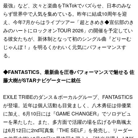
最強』など、次々と楽曲をTikTokでバズらせ、日本のみな
らず世界中で人気を集めている。昨年に結成10周年を迎
え、今年7月からはライブツアー「超ときめき◆宣伝部のき
みのハートにロックオンTOUR 2026」の開催を予定してい
る彼女たちが、新体制となって初のシングル曲『どりーむ
じゃんぼ！』を明るくかわいく元気にパフォーマンスす
る。
◆FANTASTICS、最新曲を圧巻パフォーマンスで魅せる 佐
藤大樹がSTARナビゲーターに就任
EXILE TRIBEのダンス＆ボーカルグループ、FANTASTICS
が登場。近年は個人活動も目覚ましく、八木勇征は俳優業
に加え、6月10日には『GAME CHANGER』でソロデビュ
ーを果たした。また、多方面で活躍の場を広げる中島颯太
は6月12日に2nd写真集「THE SELF」を発売し、リーダー