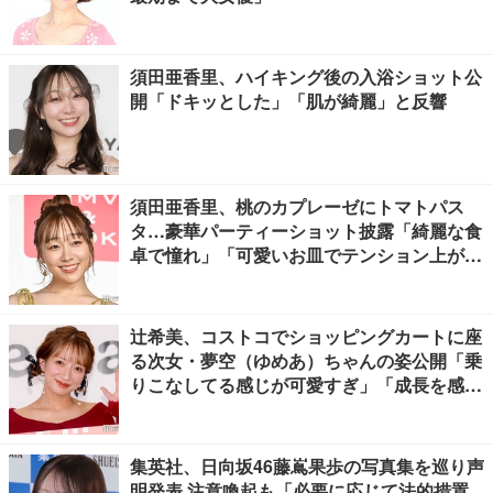
須田亜香里、ハイキング後の入浴ショット公
開「ドキッとした」「肌が綺麗」と反響
須田亜香里、桃のカプレーゼにトマトパス
タ…豪華パーティーショット披露「綺麗な食
卓で憧れ」「可愛いお皿でテンション上が
る」の声
辻希美、コストコでショッピングカートに座
る次女・夢空（ゆめあ）ちゃんの姿公開「乗
りこなしてる感じが可愛すぎ」「成長を感じ
る」の声
集英社、日向坂46藤嶌果歩の写真集を巡り声
明発表 注意喚起も「必要に応じて法的措置