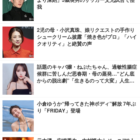
我
2児の母・小沢真珠、娘リクエストの手作り
シュークリーム披露「焼き色がプロ」「ハイ
クオリティ」と絶賛の声
話題のキャバ嬢・ねぶたちゃん、過敏性腸症
候群に苦しんだ思春期・母の蒸発…“どん底
からの脱出劇”「生きるのって大変」人生変
えた言葉とは【インタビュー連載Vol.1】
小倉ゆうか“帰ってきた神ボディ”解放 7年ぶ
り「FRIDAY」登場