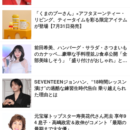
「くまのプーさん」×アフタヌーンティー・
リビング、ティータイムを彩る限定アイテム
が登場【7月31日発売】
前田希美、ハンバーグ・サラダ・さつまいも
のカナッペ…豪華な手料理並ぶ食卓公開「全
部美味しそう」「盛り付けがおしゃれ」と絶
賛の声
SEVENTEENジョンハン、“18時間レッスン
漬け”の過酷な練習生時代告白 乗り越えられ
た理由とは
元宝塚トップスター寿美花代さん死去 享年9
4 息子・高嶋政宏＆政伸がコメント「最期の
最期まで大女優」