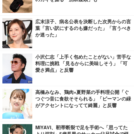
広末涼子、病名公表を決断した次男からの言
葉「言い訳にするのも嫌だった」「言うべき
か迷った」
小沢仁志「上手く包めたことがない」苦手な
料理に挑戦 「見るからに美味しそう」「可
愛さ満点」と反響
高橋みなみ、鶏肉×夏野菜の手料理公開「ぐ
つぐつ音に食欲そそられる」「ピーマンの緑
がアクセントになってて綺麗」と反響
MIYAVI、靭帯断裂で足を手術へ「思ってた
より深刻」5歳長男のサッカー父兄試合で怪