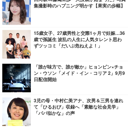
集撮影時のハプニング明かす【果実の歩幅】
15歳女子、27歳男性と交際1ヶ月で妊娠…36
歳で孫誕生 波乱の人生に人気タレント思わ
ずツッコミ「だいぶ危ねえよ！」
「誰が味方で、誰が敵か」ヒョンビン×チョ
ン・ウソン「メイド・イン・コリア 2」9月9
日配信開始
3児の母・中村仁美アナ、次男＆三男を連れ
て「ひるおび」収録へ「素敵な社会見学」
「パパ似かな」の声