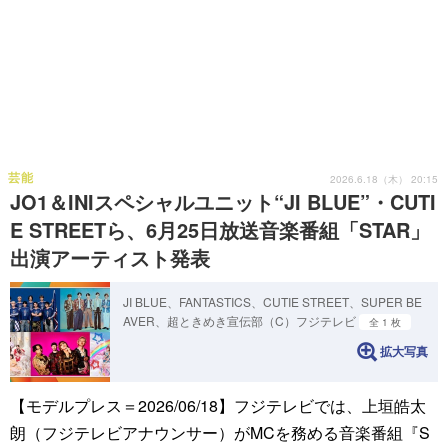
芸能
2026.6.18（木） 20:15
JO1＆INIスペシャルユニット“JI BLUE”・CUTI
E STREETら、6月25日放送音楽番組「STAR」
出演アーティスト発表
JI BLUE、FANTASTICS、CUTIE STREET、SUPER BE
AVER、超ときめき宣伝部（C）フジテレビ
全 1 枚
拡大写真
【モデルプレス＝2026/06/18】フジテレビでは、上垣皓太
朗（フジテレビアナウンサー）がMCを務める音楽番組『S