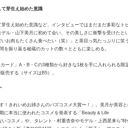
して芽生え始めた意識
て芽生え始めた意識など、インタビューではまだまだ多彩なト
モデル・山下美月に初めて会い、その美しさに衝撃を受けたと
いお肉もたくさん食べたい（笑）」と茶目っ気たっぷりに笑う
年間を振り返る秘蔵のカットの数々とともに楽しめる。
定特典カード」A・B・Cの3種類から好きな1枚を手に入れられる限
定で販売する（サイズはB5）。
”
す！きれいめお姉さんのバズコスメ大賞〜！」。美月が美容と
本当に使われたコスメを発表する「Beauty & Life
ずれないコスメ」や、タレント・村重杏奈やモデル・上西星来ら“