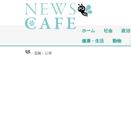
ホーム
社会
政治
健康・生活
動物
ホーム
›
芸能
›
記事