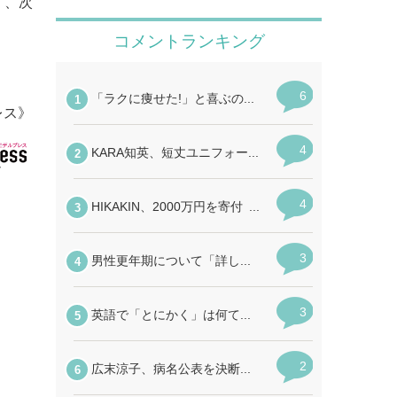
」、次
レス》