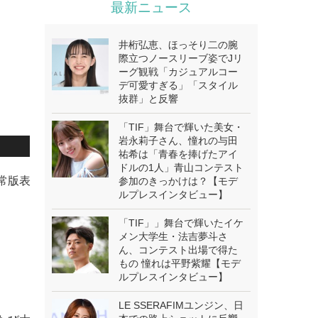
最新ニュース
井桁弘恵、ほっそり二の腕
際立つノースリーブ姿でJリ
ーグ観戦「カジュアルコー
デ可愛すぎる」「スタイル
抜群」と反響
「TIF」舞台で輝いた美女・
岩永莉子さん、憧れの与田
祐希は「青春を捧げたアイ
ドルの1人」青山コンテスト
通常版表
参加のきっかけは？【モデ
ルプレスインタビュー】
「TIF」」舞台で輝いたイケ
メン大学生・法吉夢斗さ
ん、コンテスト出場で得た
もの 憧れは平野紫耀【モデ
ルプレスインタビュー】
LE SSERAFIMユンジン、日