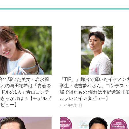
舞台で輝いた美女・岩永莉
「TIF」」舞台で輝いたイケメン
憧れの与田祐希は「青春を
学生・法吉夢斗さん、コンテスト
イドルの1人」青山コンテ
場で得たもの 憧れは平野紫耀【
のきっかけは？【モデルプ
ルプレスインタビュー】
タビュー】
2026年8月8日
日