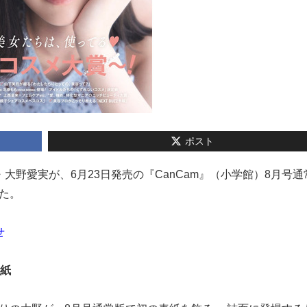
ポスト
期生・大野愛実が、6月23日発売の『CanCam』（小学館）8月号
た。
せ
表紙