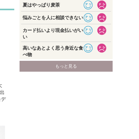
大
出
モデ