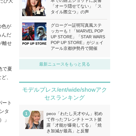
本での路上ショットに反響
たび大
「オーラ隠せてない」「ス
タイル際立つ」の声
グローグー証明写真風ステ
の色が
ッカーも！「MARVEL POP
るんだ
UP STORE」「STAR WARS
POP UP STORE」がジェイ
が離せ
アール京都伊勢丹で開催
最新ニュースをもっと見る
5色で夏
など、
モデルプレス/ent/wide/showアク
セスランキング
パート
センタ
peco「わたし天才やん」初め
て作ったフレンチトースト披
）」
露「才能が爆発してる」「焼
き加減が最高」と反響