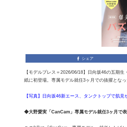
シェア
【モデルプレス＝2026/06/18】日向坂46の五
紙に初登場。専属モデル就任3ヶ月での抜擢となっ
【写真】日向坂46新エース、タンクトップで肌見
◆大野愛実「CanCam」専属モデル就任3ヶ月で