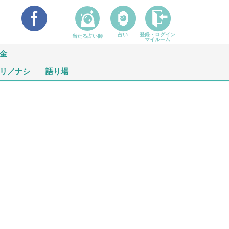
占い
登録・ログイン
当たる占い師
マイルーム
金
リ／ナシ
語り場