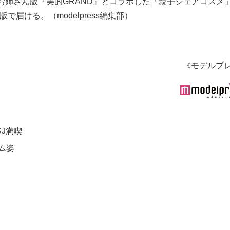
お姉さん版『美的GRAND』とコラボした「親子シェアコスメ
存版で届ける。（modelpress編集部）
《モデルプ
J満喫
ム姿