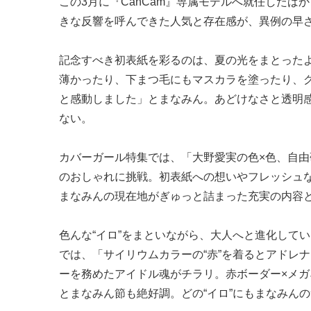
この3月に『CanCam』専属モデルへ就任したば
きな反響を呼んできた人気と存在感が、異例の早
記念すべき初表紙を彩るのは、夏の光をまとった
薄かったり、下まつ毛にもマスカラを塗ったり、
と感動しました」とまなみん。あどけなさと透明感
ない。
カバーガール特集では、「大野愛実の色×色、自由研究〜！
のおしゃれに挑戦。初表紙への想いやフレッシュ
まなみんの現在地がぎゅっと詰まった充実の内容
色んな“イロ”をまといながら、大人へと進化してい
では、「サイリウムカラーの“赤”を着るとアドレナ
ーを務めたアイドル魂がチラリ。赤ボーダー×メ
とまなみん節も絶好調。どの“イロ”にもまなみん