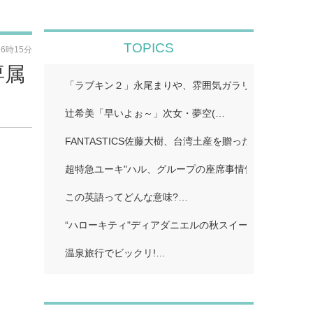
TOPICS
16時15分
専属
「ラブキン２」永尾まりや、雰囲気ガラリのイメチェン
辻希美「早いよぉ～」次女・夢空(…
FANTASTICS佐藤大樹、台湾土産を贈った先輩明かす
超特急ユーキ"ハル、グループの座席事情告白「誰かと
この英語ってどんな意味?…
“ハローキティ"ディアダニエルの秋スイーツビュッフェ
温泉旅行でビックリ!…