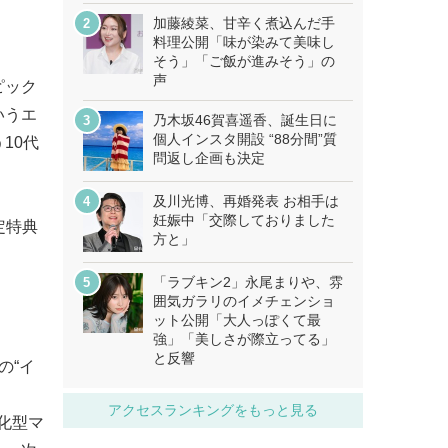
加藤綾菜、甘辛く煮込んだ手
料理公開「味が染みて美味し
そう」「ご飯が進みそう」の
声
ピック
いうエ
乃木坂46賀喜遥香、誕生日に
個人インスタ開設 “88分間”質
10代
問返し企画も決定
及川光博、再婚発表 お相手は
妊娠中「交際しておりました
定特典
方と」
「ラブキン2」永尾まりや、雰
囲気ガラリのイメチェンショ
ット公開「大人っぽくて最
強」「美しさが際立ってる」
と反響
の“イ
アクセスランキングをもっと見る
特化型マ