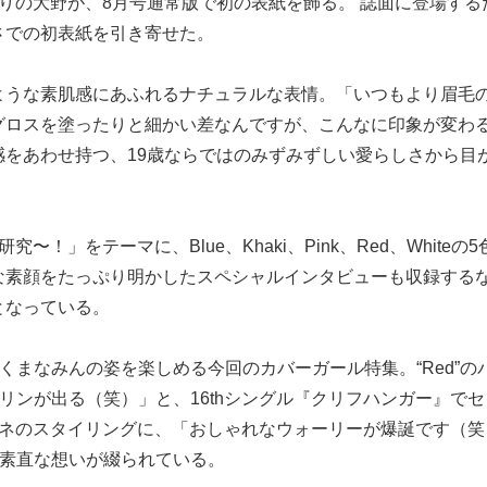
かりの大野が、8月号通常版で初の表紙を飾る。 誌面に登場する
さでの初表紙を引き寄せた。
ような素肌感にあふれるナチュラルな表情。「いつもより眉毛
グロスを塗ったりと細かい差なんですが、こんなに印象が変わ
をあわせ持つ、19歳ならではのみずみずしい愛らしさから目
」をテーマに、Blue、Khaki、Pink、Red、Whiteの
な素顔をたっぷり明かしたスペシャルインタビューも収録する
となっている。
くまなみんの姿を楽しめる今回のカバーガール特集。“Red”の
リンが出る（笑）」と、16thシングル『クリフハンガー』で
ガネのスタイリングに、「おしゃれなウォーリーが爆誕です（笑
の素直な想いが綴られている。