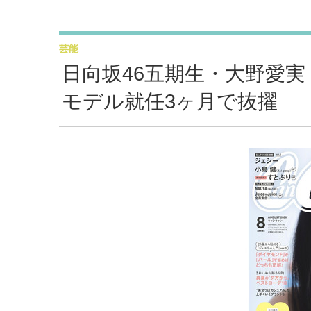
芸能
日向坂46五期生・大野愛実「
モデル就任3ヶ月で抜擢