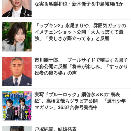
な実＆亀梨和也・新木優子＆中島裕翔ほか
「ラブキン2」永尾まりや、雰囲気ガラリの
イメチェンショット公開「大人っぽくて最
強」「美しさが際立ってる」と反響
市川團十郎、 プールサイドで稽古する息子
の姿公開に反響「将来が楽しみ」「すっかり
役者の後ろ姿」の声
実写『ブルーロック』綱啓永＆Kの“裏表
紙”、高橋文哉らグラビア公開 「週刊少年
マガジン」36.37合併号発売中
戸塚純貴、結婚発表