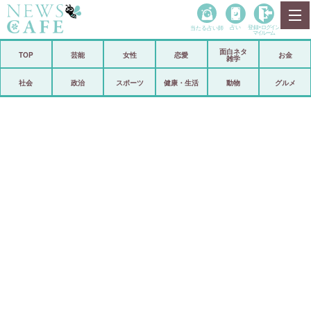
当たる占い師
占い
登録•
ログイン
マイルーム
面白ネタ
ホーム
TOP
芸能
女性
恋愛
お金
雑学
社会
政治
社会
政治
スポーツ
健康・生活
動物
グルメ
経済
海外
芸能
スポーツ
恋愛
ビックリ
コメントポスト
アリ／ナシ
リリース
ショップ
登録・ログイン/マイルーム