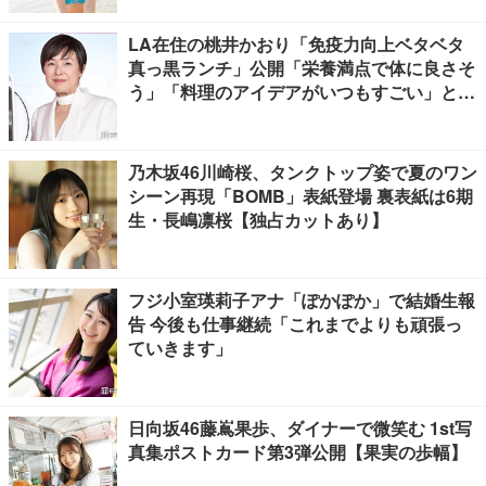
LA在住の桃井かおり「免疫力向上ベタベタ
真っ黒ランチ」公開「栄養満点で体に良さそ
う」「料理のアイデアがいつもすごい」と反
響
乃木坂46川崎桜、タンクトップ姿で夏のワン
シーン再現「BOMB」表紙登場 裏表紙は6期
生・長嶋凛桜【独占カットあり】
フジ小室瑛莉子アナ「ぽかぽか」で結婚生報
告 今後も仕事継続「これまでよりも頑張っ
ていきます」
日向坂46藤嶌果歩、ダイナーで微笑む 1st写
真集ポストカード第3弾公開【果実の歩幅】