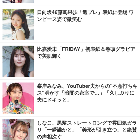
日向坂46藤嶌果歩「週プレ」表紙に登場 ワ
ンピース姿で微笑む
比嘉愛未「FRIDAY」初表紙＆巻頭グラビア
で美肌輝く
峯岸みなみ、YouTuber夫からの“不意打ちキ
ス”明かす「暗闇の密室で…」「久しぶりに
夫にドキッと」
しなこ、黒髪ストレートロングで雰囲気ガラ
リ「一瞬誰かと」「美形が引き立つ」と絶賛
の声相次ぐ