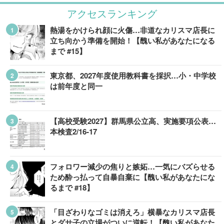
アクセスランキング
熱湯をかけられ顔に火傷…非道なカリスマ店長に
立ち向かう準備を開始！【醜い私があなたになる
まで #15】
東京都、2027年度使用教科書を採択…小・中学校
は前年度と同一
【高校受験2027】群馬県公立高、実施要項公表…
本検査2/16-17
フォロワー減少の焦りと嫉妬…一気にバズらせる
ため酔っ払って自暴自棄に【醜い私があなたにな
るまで #18】
「目ざわりなゴミは消えろ」横暴なカリスマ店長
とダサ子の立場がついに逆転！【醜い私があなた