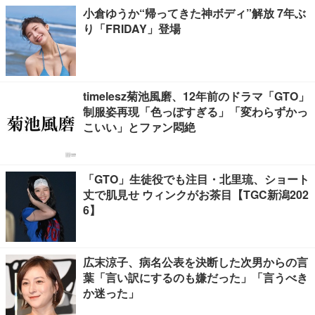
小倉ゆうか“帰ってきた神ボディ”解放 7年ぶ
り「FRIDAY」登場
timelesz菊池風磨、12年前のドラマ「GTO」
制服姿再現「色っぽすぎる」「変わらずかっ
こいい」とファン悶絶
「GTO」生徒役でも注目・北里琉、ショート
丈で肌見せ ウィンクがお茶目【TGC新潟202
6】
広末涼子、病名公表を決断した次男からの言
葉「言い訳にするのも嫌だった」「言うべき
か迷った」