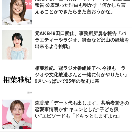
報告 公表迷った理由も明かす「何かしら言
えることができたらまた言おうかな」
元AKB48田口愛佳、事務所所属を報告「バ
ラエティーやラジオ、舞台など沢山の経験を
出来るよう挑戦」
相葉雅紀、冠ラジオ番組終了へ 今後も「ラ
ジオや文化放送さんと一緒に何かやりたい」
9月いっぱいで25年の歴史に幕
森香澄「デート代も出します」共演者驚きの
恋愛事情明かす キュンとした“子ども扱
い”エピソードも「ドキッとしますよね」