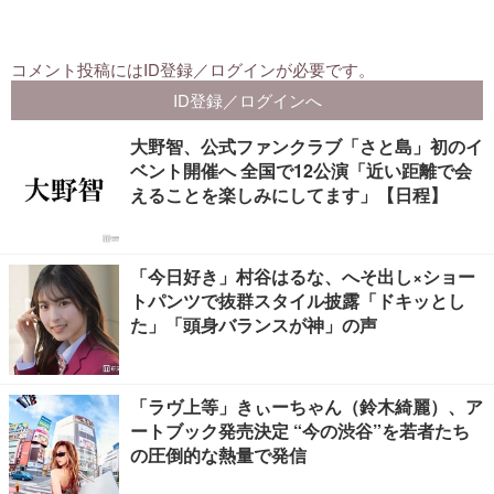
大野智、公式ファンクラブ「さと島」初のイ
ベント開催へ 全国で12公演「近い距離で会
えることを楽しみにしてます」【日程】
「今日好き」村谷はるな、へそ出し×ショー
トパンツで抜群スタイル披露「ドキッとし
た」「頭身バランスが神」の声
「ラヴ上等」きぃーちゃん（鈴木綺麗）、ア
ートブック発売決定 “今の渋谷”を若者たち
の圧倒的な熱量で発信