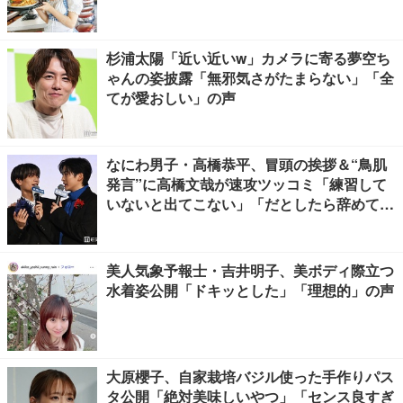
杉浦太陽「近い近いw」カメラに寄る夢空ち
ゃんの姿披露「無邪気さがたまらない」「全
てが愛おしい」の声
なにわ男子・高橋恭平、冒頭の挨拶＆“鳥肌
発言”に高橋文哉が速攻ツッコミ「練習して
いないと出てこない」「だとしたら辞めてく
ださい」【ブルーロック】
美人気象予報士・吉井明子、美ボディ際立つ
水着姿公開「ドキッとした」「理想的」の声
大原櫻子、自家栽培バジル使った手作りパス
タ公開「絶対美味しいやつ」「センス良すぎ