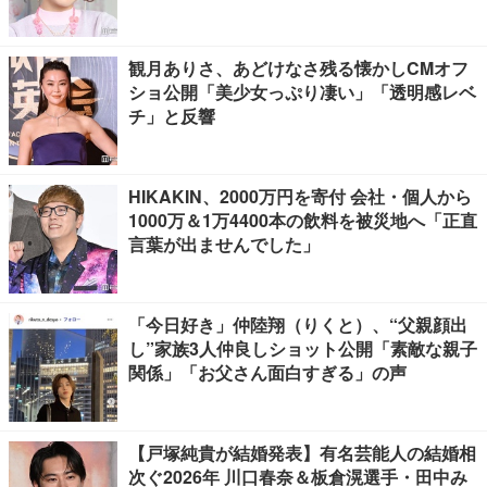
観月ありさ、あどけなさ残る懐かしCMオフ
ショ公開「美少女っぷり凄い」「透明感レベ
チ」と反響
HIKAKIN、2000万円を寄付 会社・個人から
1000万＆1万4400本の飲料を被災地へ「正直
言葉が出ませんでした」
「今日好き」仲陸翔（りくと）、“父親顔出
し”家族3人仲良しショット公開「素敵な親子
関係」「お父さん面白すぎる」の声
【戸塚純貴が結婚発表】有名芸能人の結婚相
次ぐ2026年 川口春奈＆板倉滉選手・田中み