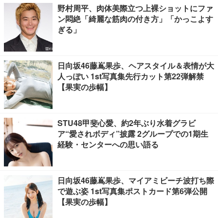
野村周平、肉体美際立つ上裸ショットにファ
ン悶絶「綺麗な筋肉の付き方」「かっこよす
ぎる」
日向坂46藤嶌果歩、ヘアスタイル＆表情が大
人っぽい 1st写真集先行カット第22弾解禁
【果実の歩幅】
STU48甲斐心愛、約2年ぶり水着グラビ
ア“愛されボディ”披露 2グループでの1期生
経験・センターへの思い語る
日向坂46藤嶌果歩、マイアミビーチ波打ち際
で遊ぶ姿 1st写真集ポストカード第6弾公開
【果実の歩幅】