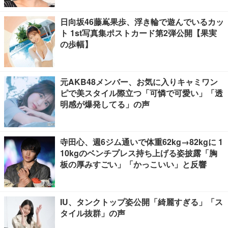
日向坂46藤嶌果歩、浮き輪で遊んでいるカッ
ト 1st写真集ポストカード第2弾公開【果実
の歩幅】
元AKB48メンバー、お気に入りキャミワン
ピで美スタイル際立つ「可憐で可愛い」「透
明感が爆発してる」の声
寺田心、週6ジム通いで体重62kg→82kgに 1
10kgのベンチプレス持ち上げる姿披露「胸
板の厚みすごい」「かっこいい」と反響
IU、タンクトップ姿公開「綺麗すぎる」「ス
タイル抜群」の声