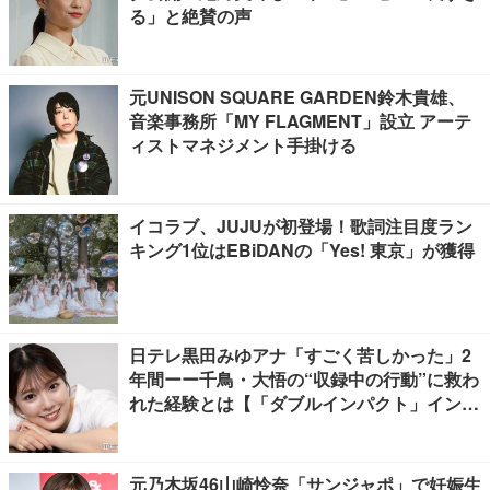
る」と絶賛の声
元UNISON SQUARE GARDEN鈴木貴雄、
音楽事務所「MY FLAGMENT」設立 アーテ
ィストマネジメント手掛ける
イコラブ、JUJUが初登場！歌詞注目度ラン
キング1位はEBiDANの「Yes! 東京」が獲得
日テレ黒田みゆアナ「すごく苦しかった」2
年間ーー千鳥・大悟の“収録中の行動”に救わ
れた経験とは【「ダブルインパクト」インタ
ビュー】
元乃木坂46山崎怜奈「サンジャポ」で妊娠生