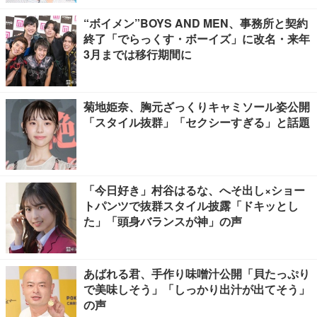
“ボイメン”BOYS AND MEN、事務所と契約
終了「でらっくす・ボーイズ」に改名・来年
3月までは移行期間に
菊地姫奈、胸元ざっくりキャミソール姿公開
「スタイル抜群」「セクシーすぎる」と話題
「今日好き」村谷はるな、へそ出し×ショー
トパンツで抜群スタイル披露「ドキッとし
た」「頭身バランスが神」の声
あばれる君、手作り味噌汁公開「貝たっぷり
で美味しそう」「しっかり出汁が出てそう」
の声