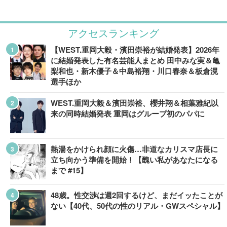
アクセスランキング
【WEST.重岡大毅・濱田崇裕が結婚発表】2026年
に結婚発表した有名芸能人まとめ 田中みな実＆亀
梨和也・新木優子＆中島裕翔・川口春奈＆板倉滉
選手ほか
WEST.重岡大毅＆濱田崇裕、櫻井翔＆相葉雅紀以
来の同時結婚発表 重岡はグループ初のパパに
熱湯をかけられ顔に火傷…非道なカリスマ店長に
立ち向かう準備を開始！【醜い私があなたになる
まで #15】
48歳。性交渉は週2回するけど、まだイッたことが
ない【40代、50代の性のリアル・GWスペシャル】