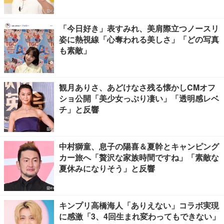
「今日好き」表すみれ、美肩際立つノースリ
姿に熱視線「心奪われる美しさ」「どの写真
も素敵」
観月ありさ、あどけなさ残る懐かしCMオフ
ショ公開「美少女っぷり凄い」「透明感レベ
チ」と反響
中村獅童、息子の陽喜＆夏幹とキャンピング
カー旅へ「贅沢な家族時間ですね」「素敵な
夏休みになりそう」と反響
キンプリ高橋海人「ありえない」コラボ実現
に感激「3、4回生まれ変わってもできない」