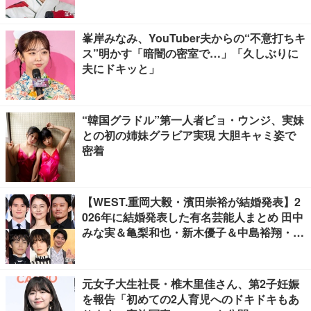
峯岸みなみ、YouTuber夫からの“不意打ちキ
ス”明かす「暗闇の密室で…」「久しぶりに
夫にドキッと」
“韓国グラドル”第一人者ピョ・ウンジ、実妹
との初の姉妹グラビア実現 大胆キャミ姿で
密着
【WEST.重岡大毅・濱田崇裕が結婚発表】2
026年に結婚発表した有名芸能人まとめ 田中
みな実＆亀梨和也・新木優子＆中島裕翔・川
口春奈＆板倉滉選手ほか
元女子大生社長・椎木里佳さん、第2子妊娠
を報告「初めての2人育児へのドキドキもあ