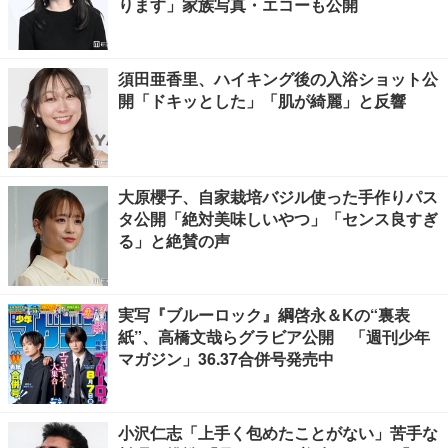
ります」家族写真・エコーも公開
須田亜香里、ハイキング後の入浴ショット公
開「ドキッとした」「肌が綺麗」と反響
大原櫻子、自家栽培バジル使った手作りパス
タ公開「絶対美味しいやつ」「センス良すぎ
る」と絶賛の声
実写『ブルーロック』綱啓永＆Kの“裏表
紙”、高橋文哉らグラビア公開 「週刊少年
マガジン」36.37合併号発売中
小沢仁志「上手く包めたことがない」苦手な