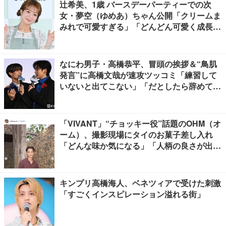
辻希美、1歳 バースデーパーティーでの次
女・夢空（ゆめあ）ちゃん公開「クリームま
みれで可愛すぎる」「どんどん可愛く成長し
てる」と反響
なにわ男子・高橋恭平、冒頭の挨拶＆“鳥肌
発言”に高橋文哉が速攻ツッコミ「練習して
いないと出てこない」「だとしたら辞めてく
ださい」【ブルーロック】
「VIVANT」“チョッキー役”話題のOHM（オ
ーム）、撮影現場にタイのお菓子差し入れ
「どんな味か気になる」「人柄の良さが出て
る」
キンプリ高橋海人、ベネツィアで受けた刺激
「すごくインスピレーション溢れる街」