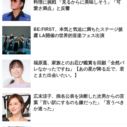
料理に挑戦 「見るからに美味しそう」「可
愛さ満点」と反響
BE:FIRST、本気と気迫に満ちたステージ披
露 LA開催の世界的音楽フェス出演
福原遥、家族とのお忍び鑑賞を回顧「全然バ
レなかったですね」【あの星が降る丘で、君
とまた出会いたい。】
広末涼子、病名公表を決断した次男からの言
葉「言い訳にするのも嫌だった」「言うべき
か迷った」