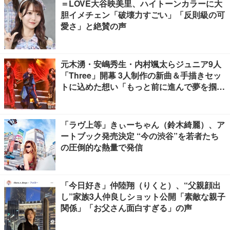
＝LOVE大谷映美里、ハイトーンカラーに大
胆イメチェン「破壊力すごい」「反則級の可
愛さ」と絶賛の声
元木湧・安嶋秀生・内村颯太らジュニア9人
「Three」開幕 3人制作の新曲＆手描きセッ
トに込めた想い「もっと前に進んで夢を掴み
たい」【ゲネプロレポ】
「ラヴ上等」きぃーちゃん（鈴木綺麗）、ア
ートブック発売決定 “今の渋谷”を若者たち
の圧倒的な熱量で発信
「今日好き」仲陸翔（りくと）、“父親顔出
し”家族3人仲良しショット公開「素敵な親子
関係」「お父さん面白すぎる」の声