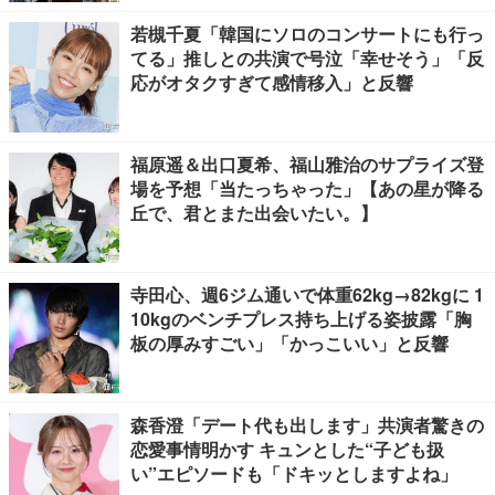
若槻千夏「韓国にソロのコンサートにも行っ
てる」推しとの共演で号泣「幸せそう」「反
応がオタクすぎて感情移入」と反響
福原遥＆出口夏希、福山雅治のサプライズ登
場を予想「当たっちゃった」【あの星が降る
丘で、君とまた出会いたい。】
寺田心、週6ジム通いで体重62kg→82kgに 1
10kgのベンチプレス持ち上げる姿披露「胸
板の厚みすごい」「かっこいい」と反響
森香澄「デート代も出します」共演者驚きの
恋愛事情明かす キュンとした“子ども扱
い”エピソードも「ドキッとしますよね」