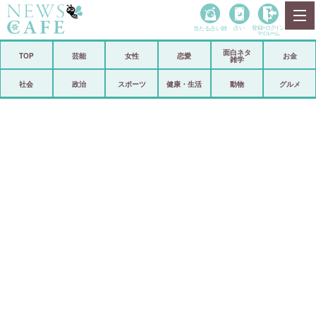
当たる占い師
占い
登録•
ログイン
マイルーム
面白ネタ
ホーム
TOP
芸能
女性
恋愛
お金
雑学
社会
政治
社会
政治
スポーツ
健康・生活
動物
グルメ
経済
海外
芸能
スポーツ
恋愛
ビックリ
コメントポスト
アリ／ナシ
リリース
ショップ
登録・ログイン/マイルーム