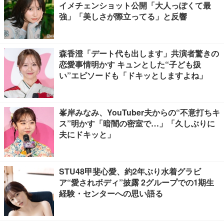
イメチェンショット公開「大人っぽくて最
強」「美しさが際立ってる」と反響
森香澄「デート代も出します」共演者驚きの
恋愛事情明かす キュンとした“子ども扱
い”エピソードも「ドキッとしますよね」
峯岸みなみ、YouTuber夫からの“不意打ちキ
ス”明かす「暗闇の密室で…」「久しぶりに
夫にドキッと」
STU48甲斐心愛、約2年ぶり水着グラビ
ア“愛されボディ”披露 2グループでの1期生
経験・センターへの思い語る