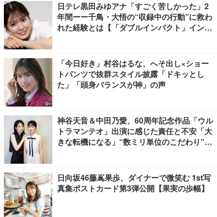
日テレ黒田みゆアナ「すごく苦しかった」2
年間ーー千鳥・大悟の“収録中の行動”に救わ
れた経験とは【「ダブルインパクト」インタ
ビュー】
「今日好き」村谷はるな、へそ出し×ショー
トパンツで抜群スタイル披露「ドキッとし
た」「頭身バランスが神」の声
神谷天音＆中田乃愛、60周年記念作品「ウル
トラマンテオ」出演に感じた責任と不安「大
きな転機になる」“数ミリ単位のこだわり”特
撮技術に圧倒【インタビュー】
日向坂46藤嶌果歩、ダイナーで微笑む 1st写
真集ポストカード第3弾公開【果実の歩幅】