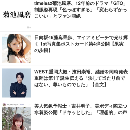
timelesz菊池風磨、12年前のドラマ「GTO」
制服姿再現「色っぽすぎる」「変わらずかっ
こいい」とファン悶絶
日向坂46藤嶌果歩、マイアミビーチで光り輝
く 1st写真集ポストカード第4弾公開【果実
の歩幅】
WEST.重岡大毅・濱田崇裕、結婚を同時発表
重岡は第1子誕生伝える「決して当たり前で
はない、尊いものでした」【全文】
美人気象予報士・吉井明子、美ボディ際立つ
水着姿公開「ドキッとした」「理想的」の声