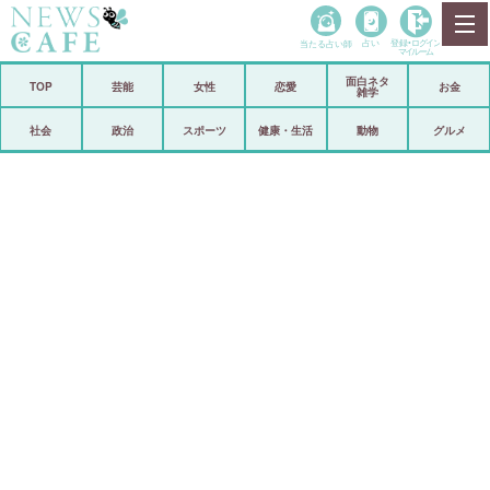
当たる占い師
占い
登録•
ログイン
マイルーム
面白ネタ
ホーム
TOP
芸能
女性
恋愛
お金
雑学
社会
政治
社会
政治
スポーツ
健康・生活
動物
グルメ
経済
海外
芸能
スポーツ
恋愛
ビックリ
コメントポスト
アリ／ナシ
リリース
ショップ
登録・ログイン/マイルーム