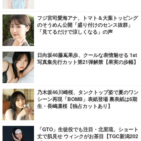
フジ宮司愛海アナ、トマト＆大葉トッピング
のそうめん公開「盛り付けのセンス抜群」
「見てるだけで涼しくなる」の声
日向坂46藤嶌果歩、クールな表情魅せる 1st
写真集先行カット第21弾解禁【果実の歩幅】
乃木坂46川崎桜、タンクトップ姿で夏のワン
シーン再現「BOMB」表紙登場 裏表紙は6期
生・長嶋凛桜【独占カットあり】
「GTO」生徒役でも注目・北里琉、ショート
丈で肌見せ ウィンクがお茶目【TGC新潟202