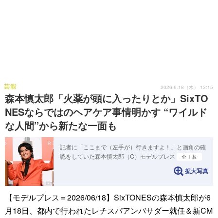
芸能
2026.6.18（木） 13:15
森本慎太郎「火薬が頭に入ったりとか」SixTO
NESならではのヘアケア事情明かす “ワイルド
な人間”から新たな一面も
記者に「ここまで（左手が）行きますよ！」と画角の確
認をしていた森本慎太郎（C）モデルプレス
全 1 枚
拡大写真
【モデルプレス＝2026/06/18】SixTONESの森本慎太郎が6
月18日、都内で行われたレチスパアンバサダー就任＆新CM