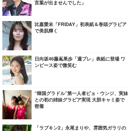
言葉が出ませんでした」
比嘉愛未「FRIDAY」初表紙＆巻頭グラビア
で美肌輝く
日向坂46藤嶌果歩「週プレ」表紙に登場 ワ
ンピース姿で微笑む
“韓国グラドル”第一人者ピョ・ウンジ、実妹
との初の姉妹グラビア実現 大胆キャミ姿で
密着
「ラブキン2」永尾まりや、雰囲気ガラリの