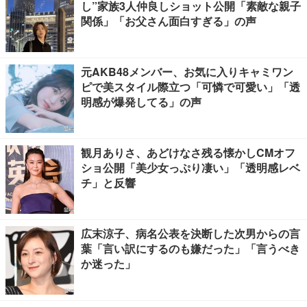
し”家族3人仲良しショット公開「素敵な親子
関係」「お父さん面白すぎる」の声
元AKB48メンバー、お気に入りキャミワン
ピで美スタイル際立つ「可憐で可愛い」「透
明感が爆発してる」の声
観月ありさ、あどけなさ残る懐かしCMオフ
ショ公開「美少女っぷり凄い」「透明感レベ
チ」と反響
広末涼子、病名公表を決断した次男からの言
葉「言い訳にするのも嫌だった」「言うべき
か迷った」