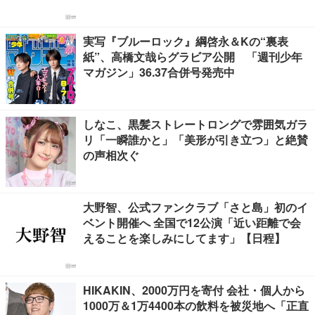
実写『ブルーロック』綱啓永＆Kの“裏表
紙”、高橋文哉らグラビア公開 「週刊少年
マガジン」36.37合併号発売中
しなこ、黒髪ストレートロングで雰囲気ガラ
リ「一瞬誰かと」「美形が引き立つ」と絶賛
の声相次ぐ
大野智、公式ファンクラブ「さと島」初のイ
ベント開催へ 全国で12公演「近い距離で会
えることを楽しみにしてます」【日程】
HIKAKIN、2000万円を寄付 会社・個人から
1000万＆1万4400本の飲料を被災地へ「正直