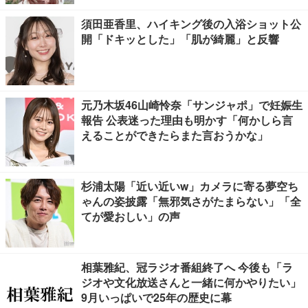
須田亜香里、ハイキング後の入浴ショット公
開「ドキッとした」「肌が綺麗」と反響
元乃木坂46山崎怜奈「サンジャポ」で妊娠生
報告 公表迷った理由も明かす「何かしら言
えることができたらまた言おうかな」
杉浦太陽「近い近いw」カメラに寄る夢空ち
ゃんの姿披露「無邪気さがたまらない」「全
てが愛おしい」の声
相葉雅紀、冠ラジオ番組終了へ 今後も「ラ
ジオや文化放送さんと一緒に何かやりたい」
9月いっぱいで25年の歴史に幕