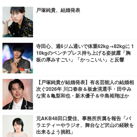
戸塚純貴、結婚発表
寺田心、週6ジム通いで体重62kg→82kgに 1
10kgのベンチプレス持ち上げる姿披露「胸
板の厚みすごい」「かっこいい」と反響
【戸塚純貴が結婚発表】有名芸能人の結婚相
次ぐ2026年 川口春奈＆板倉滉選手・田中み
な実＆亀梨和也・新木優子＆中島裕翔ほか
元AKB48田口愛佳、事務所所属を報告「バ
ラエティーやラジオ、舞台など沢山の経験を
出来るよう挑戦」