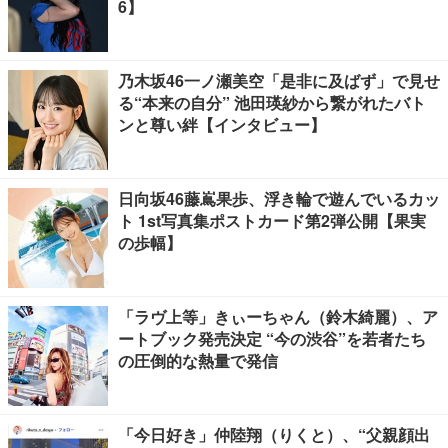
6】
乃木坂46一ノ瀬美空「是非に及ばず」で見せ
る“本来の自分” 池田瑛紗から繋がれたバト
ンと尊い絆【インタビュー】
日向坂46藤嶌果歩、浮き輪で遊んでいるカッ
ト 1st写真集ポストカード第2弾公開【果実
の歩幅】
「ラヴ上等」きぃーちゃん（鈴木綺麗）、ア
ートブック発売決定 “今の渋谷”を若者たち
の圧倒的な熱量で発信
「今日好き」仲陸翔（りくと）、“父親顔出