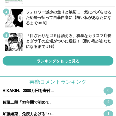
フォロワー減少の焦りと嫉妬…一気にバズらせる
ため酔っ払って自暴自棄に【醜い私があなたにな
るまで #18】
「目ざわりなゴミは消えろ」横暴なカリスマ店長
とダサ子の立場がついに逆転！【醜い私があなた
になるまで #16】
ランキングをもっと見る