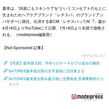
森本は、“頭⽪にもスキンケアを”というコンセプトのもとに
⽣まれたれヘアケアブランド「レチスパ」のブランドアン
バサダーに就任。出演する新CM「レチスパって何︖」篇が
6⽉18⽇よりYouTubeにて公開、7月18日より全国で放映さ
れる。（modelpress編集部）
【Not Sponsored 記事】
《モデルプレス》
【写真】森本慎太郎、手作りのケーキがプロ並みの腕前
SixTONES森本慎太郎の左手薬指に注目集まる
SixTONES森本慎太郎＆森川葵に交際報道 所属事務所がコ
メント