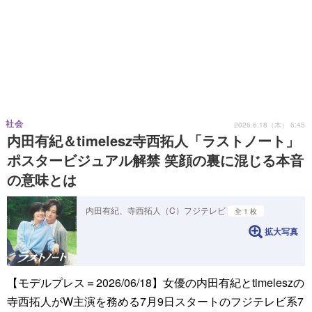
社会
2026.6.18（木） 6:45
内田有紀＆timelesz寺西拓人「ラストノート」
ポスタービジュアル解禁 笑顔の裏に混じる本音
の意味とは
内田有紀、寺西拓人（C）フジテレビ
全 1 枚
拡大写真
【モデルプレス＝2026/06/18】女優の内田有紀とtimeleszの
寺西拓人がW主演を務める7月9日スタートのフジテレビ系7