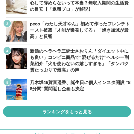
心して辞めらないって本当？無収入期間の生活費
の目安【「退職プロ」が解説】
peco「わたし天才やん」初めて作ったフレンチト
ースト披露「才能が爆発してる」「焼き加減が最
高」と反響
新婚のヘラヘラ三銃士さおりん「ダイエット中に
も良い」コンビニ商品で“混ぜるだけ”ヘルシー副
菜紹介「火を使わないの嬉しすぎる」「タンパク
質たっぷりで最高」の声
乃木坂46賀喜遥香、誕生日に個人インスタ開設 “8
8分間”質問返し企画も決定
ランキングをもっと見る