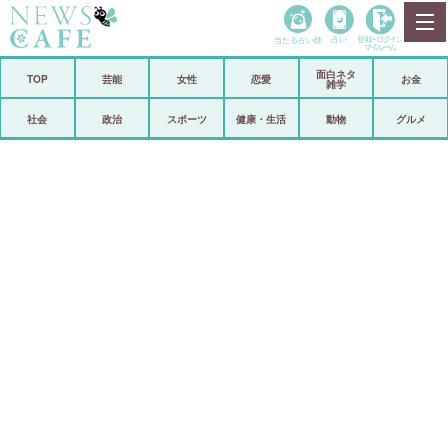
当たる占い師
占い
登録•
ログイン
マイルーム
面白ネタ
ホーム
TOP
芸能
女性
恋愛
お金
雑学
社会
政治
社会
政治
スポーツ
健康・生活
動物
グルメ
経済
海外
芸能
スポーツ
恋愛
ビックリ
コメントポスト
アリ／ナシ
リリース
ショップ
登録・ログイン/マイルーム