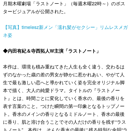
月期木曜劇場「ラストノート」（毎週木曜22時～）のポス
タービジュアルが公開された。
【写真】timelesz新メン「濡れ髪がセクシー」リムレスメガ
ネ姿
◆内田有紀＆寺西拓人W主演「ラストノート」
本作は、環境も積み重ねてきた人生も全く違う、交わるは
ずのなかった歳の差の男女が静かに惹かれあい、やがて人
生で最も激しい恋へと導かれていく姿を完全オリジナル脚
本で描く、大人の純愛ドラマ。タイトルの『ラストノー
ト』とは、時間ごとに変化していく香水の、最後の香りを
表す言葉のこと。つけた瞬間の第一印象となるトップノー
ト。香水のメインの香りとなるミドルノート、香水の最後
に香り、肌と溶け合うことでその人だけの香りを残す“ラス
トノート”。本作は、そんな香水の最後に残る特別な余韻“ラ