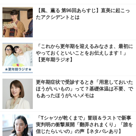
【風、薫る 第96回あらすじ】直美に起こっ
たアクシデントとは
「これから更年期を迎えるみなさま、最初に
やっておくといいことをお伝えします！」
【更年期ラジオ】
更年期症状で受診するとき「用意しておいた
ほうがいいもの」って？基礎体温は不要、で
もあったほうがいいメモは
「Tシャツが乾くまで」冒頭＆ラストで新事
実判明の衝撃展開「翻弄されまくり」「誰を
信じたらいいの」の声【ネタバレあり】