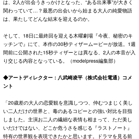
は、2人が出会うきっかけとなった、“ある出来事”が大きく
関わっていて…？最悪の出会いから始まる大人の純愛物語
は、果たしてどんな結末を迎えるのか。
そして、18日に最終回を迎える木曜劇場『今夜、秘密のキ
ッチンで』にて、本作の30秒ティザームービーが放送。1週
間前に公開された15秒ティザーとは異なる、2人の本音が入
り交じる内容となっている。（modelpress編集部）
◆アートディレクター：八武崎凌平（株式会社電通）コメ
ント
「20歳差の大人の恋愛観を意識しつつ、仲むつまじく美し
い二人だけの世界と、毒のあるコピーとの強い対比を目指
しました。主演お二人の繊細な表情も相まって、ただ美し
いだけではない、どこか危うさを感じる『ラストノート』
特有の世界観を表現できたかと思います。ドラマを見る前