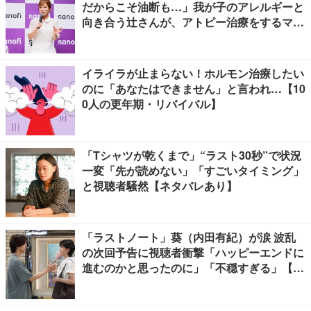
だからこそ油断も…」我が子のアレルギーと
向き合う辻さんが、アトピー治療をするママ
友にかけたい言葉とは
イライラが止まらない！ホルモン治療したい
のに「あなたはできません」と言われ…【10
0人の更年期・リバイバル】
「Tシャツが乾くまで」“ラスト30秒”で状況
一変「先が読めない」「すごいタイミング」
と視聴者騒然【ネタバレあり】
「ラストノート」葵（内田有紀）が涙 波乱
の次回予告に視聴者衝撃「ハッピーエンドに
進むのかと思ったのに」「不穏すぎる」【ネ
タバレあり】