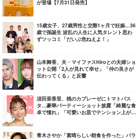
が登場【7月31日発売】
15歳女子、27歳男性と交際1ヶ月で妊娠…36
歳で孫誕生 波乱の人生に人気タレント思わ
ずツッコミ「だいぶ危ねえよ！」
山本舞香、夫・マイファスHiroとの夫婦ショ
ット公開「2人が見れて幸せ」「仲の良さが
伝わってくる」と反響
須田亜香里、桃のカプレーゼにトマトパス
タ…豪華パーティーショット披露「綺麗な食
卓で憧れ」「可愛いお皿でテンション上が
る」の声
青木さやか「素晴らしい朝食を作った」バラ