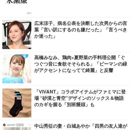
広末涼子、病名公表を決断した次男からの言
葉「言い訳にするのも嫌だった」「言うべき
か迷った」
高橋みなみ、鶏肉×夏野菜の手料理公開「ぐ
つぐつ音に食欲そそられる」「ピーマンの緑
がアクセントになってて綺麗」と反響
「VIVANT」コラボアイテムがファミマに登
場 “砂漠と青空”デザインのソックス＆物語
のカギを握る「別班饅頭」も
中山秀征の妻・白城あやか「四男の友人達が