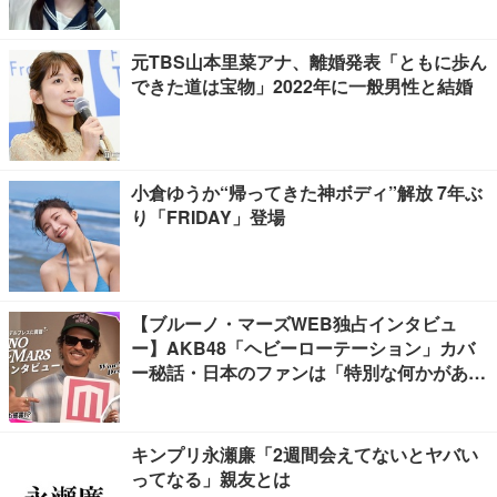
元TBS山本里菜アナ、離婚発表「ともに歩ん
できた道は宝物」2022年に一般男性と結婚
小倉ゆうか“帰ってきた神ボディ”解放 7年ぶ
り「FRIDAY」登場
【ブルーノ・マーズWEB独占インタビュ
ー】AKB48「ヘビーローテーション」カバ
ー秘話・日本のファンは「特別な何かがあ
る」…来日公演への期待語る
キンプリ永瀬廉「2週間会えてないとヤバい
ってなる」親友とは