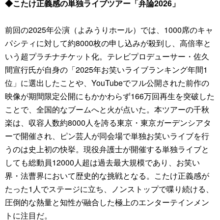
◆こたけ正義感の単独ライブツアー「弁論2026」
前回の2025年公演（よみうりホール）では、1000席のキャ
パシティに対して約8000枚の申し込みが殺到し、高倍率と
いう超プラチナチケット化。テレビプロデューサー・佐久
間宣行氏が自身の「2025年お笑いライブランキング年間1
位」に選出したことや、YouTubeでフル公開された前作の
映像が期間限定公開にもかかわらず166万回再生を突破した
ことで、全国的なブームへと火が点いた。本ツアーの千秋
楽は、収容人数約8000人を誇る東京・東京ガーデンシアタ
ーで開催され、ピン芸人が同会場で単独お笑いライブを行
うのは史上初の快挙。現役弁護士が開催する単独ライブと
しても総動員12000人超は過去最大規模であり、お笑い
界・法曹界において歴史的な挑戦となる。こたけ正義感が
たった1人でステージに立ち、ノンストップで喋り続ける、
圧倒的な熱量と知性が融合した極上のエンターテインメン
トに注目だ。