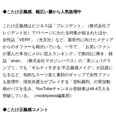
◆こたけ正義感、幅広い層から人気急増中
こたけ正義感はビジネス誌「プレジデント」（株式会社プ
レジデント社）で11ページにわたる特集が組まれたほか、
女性誌「VERY」（光文社）など、親世代に向けたメディア
からのオファーも相次いでいる。一方で、「お笑いファン
が選んだ本当にメロい芸人ランキング」で第2位に輝き、雑
誌「anan」（株式会社マガジンハウス）の「美ジュ-1グラ
ンプリ」でも「ギルティすぎる“不正義感メイク”」が話題に
なるなど、知的なスーツ姿と素顔のギャップで女性ファン
も急増中。現役弁護士がプレイする「逆転裁判」の実況動
画がバズを生み、YouTubeチャンネル登録者は48.4万人を
突破している。（modelpress編集部）
◆こたけ正義感コメント