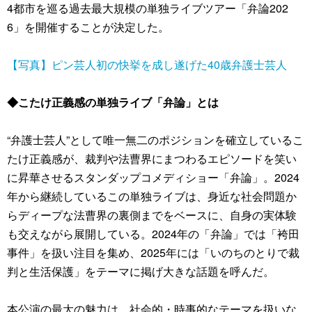
4都市を巡る過去最大規模の単独ライブツアー「弁論202
6」を開催することが決定した。
【写真】ピン芸人初の快挙を成し遂げた40歳弁護士芸人
◆こたけ正義感の単独ライブ「弁論」とは
“弁護士芸人”として唯一無二のポジションを確立しているこ
たけ正義感が、裁判や法曹界にまつわるエピソードを笑い
に昇華させるスタンダップコメディショー「弁論」。2024
年から継続しているこの単独ライブは、身近な社会問題か
らディープな法曹界の裏側までをベースに、自身の実体験
も交えながら展開している。2024年の「弁論」では「袴田
事件」を扱い注目を集め、2025年には「いのちのとりで裁
判と生活保護」をテーマに掲げ大きな話題を呼んだ。
本公演の最大の魅力は、社会的・時事的なテーマを扱いな