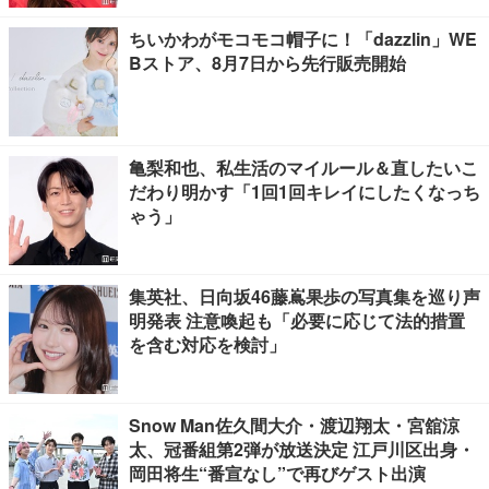
ちいかわがモコモコ帽子に！「dazzlin」WE
Bストア、8月7日から先行販売開始
亀梨和也、私生活のマイルール＆直したいこ
だわり明かす「1回1回キレイにしたくなっち
ゃう」
集英社、日向坂46藤嶌果歩の写真集を巡り声
明発表 注意喚起も「必要に応じて法的措置
を含む対応を検討」
Snow Man佐久間大介・渡辺翔太・宮舘涼
太、冠番組第2弾が放送決定 江戸川区出身・
岡田将生“番宣なし”で再びゲスト出演