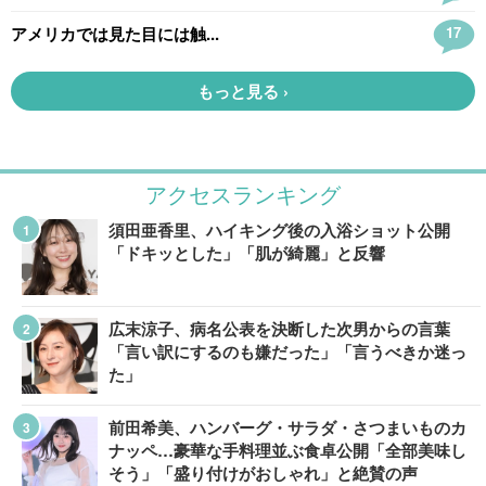
アクセスランキング
須田亜香里、ハイキング後の入浴ショット公開
「ドキッとした」「肌が綺麗」と反響
広末涼子、病名公表を決断した次男からの言葉
「言い訳にするのも嫌だった」「言うべきか迷っ
た」
前田希美、ハンバーグ・サラダ・さつまいものカ
ナッペ…豪華な手料理並ぶ食卓公開「全部美味し
そう」「盛り付けがおしゃれ」と絶賛の声