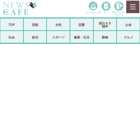
当たる占い師
占い
登録•
ログイン
マイルーム
面白ネタ
ホーム
TOP
芸能
女性
恋愛
お金
雑学
社会
政治
社会
政治
スポーツ
健康・生活
動物
グルメ
経済
海外
芸能
スポーツ
恋愛
ビックリ
コメントポスト
アリ／ナシ
リリース
ショップ
登録・ログイン/マイルーム