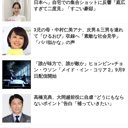
日本へ」自宅での集合ショットに反響「庭広
すぎて二度見」「すごい豪邸」
3児の母・中村仁美アナ、次男＆三男を連れ
て「ひるおび」収録へ「素敵な社会見学」
「パパ似かな」の声
「誰が味方で、誰が敵か」ヒョンビン×チョ
ン・ウソン「メイド・イン・コリア 2」9月9
日配信開始
高橋克典、大岡越前役に自虐 “どうにもなら
ないポイント”告白「補っていきたい」