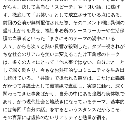
がらも、決して高尚な「スピーチ」や「良い話」に逃げ
ず、徹底して「お笑い」として成立させている点にある。
前回の公演が無料配信された際、そのコメント欄は異例の
盛り上がりを見せ、福祉事務所のケースワーカーや生活保
護の当事者といった「まさにそのテーマの渦中にいる
人々」からも次々と熱い反響が殺到した。タブー視されが
ちな社会のリアルを笑いに変えるこたけ正義感のトーク
は、多くの人々にとって「他人事ではない、自分ごと」と
して深く刺さり、今もなお熱狂的なコミュニティを生み出
し続けている。「弁論」で扱われる題材は、こたけ正義感
がかつて弁護士として最前線で直面し、実際に触れ、深く
関わってきた事象ばかり。自分の中にある強烈な実体験で
あり、かつ現代社会と地続きになっているテーマ。基本的
には毎回「自分の話」をするというスタンスだからこそ、
その言葉には虚飾のないリアリティと熱量が宿る。