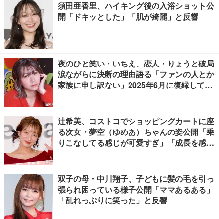
須田亜香里、ハイキング後の入浴ショット公
開「ドキッとした」「肌が綺麗」と反響
夜のひと笑い・いちえ、恋人・りょうと破局
涙ながらに決断の理由語る「ファンの人とか
家族に申し訳ない」2025年6月に復縁してい
た
辻希美、コストコでショッピングカートに座
る次女・夢空（ゆめあ）ちゃんの姿公開「乗
りこなしてる感じが可愛すぎ」「成長を感じ
る」の声
双子の母・中川翔子、子どもに髪の毛を引っ
張られ困っている様子公開「ママあるある」
「乱れっぷりに笑った」と反響