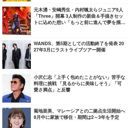
元木湧・安嶋秀生・内村颯太らジュニア9人
「Three」開幕 3人制作の新曲＆手描きセッ
トに込めた想い「もっと前に進んで夢を掴み
たい」【ゲネプロレポ】
WANDS、第5期としての活動終了を発表 20
27年3月にラストライブツアー開催
小沢仁志「上手く包めたことがない」苦手な
料理に挑戦 「見るからに美味しそう」「可
愛さ満点」と反響
菊地亜美、マレーシアとの二拠点生活開始へ
8月中に家族で移住・期間は2～3年を予定