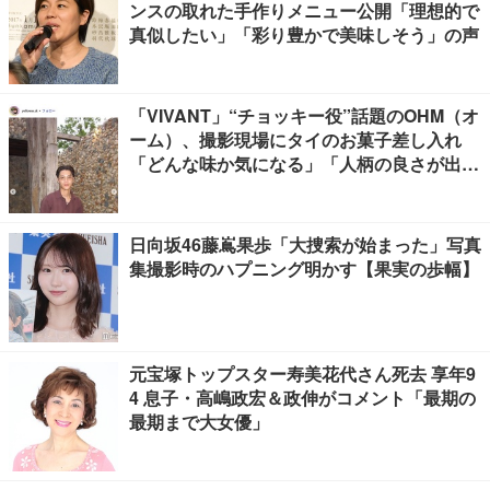
ンスの取れた手作りメニュー公開「理想的で
真似したい」「彩り豊かで美味しそう」の声
「VIVANT」“チョッキー役”話題のOHM（オ
ーム）、撮影現場にタイのお菓子差し入れ
「どんな味か気になる」「人柄の良さが出て
る」
日向坂46藤嶌果歩「大捜索が始まった」写真
集撮影時のハプニング明かす【果実の歩幅】
元宝塚トップスター寿美花代さん死去 享年9
4 息子・高嶋政宏＆政伸がコメント「最期の
最期まで大女優」