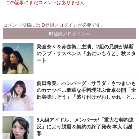
榮倉奈々＆赤楚衛二主演、2組の兄妹が禁断
のラブ・サスペンス「あにいもうと」秋スタ
ート
前田希美、ハンバーグ・サラダ・さつまいも
のカナッペ…豪華な手料理並ぶ食卓公開「全
部美味しそう」「盛り付けがおしゃれ」と絶
賛の声
5人組アイドル、メンバーが「重大な契約違
反」により脱退＆契約の終了発表 本人も謝
罪