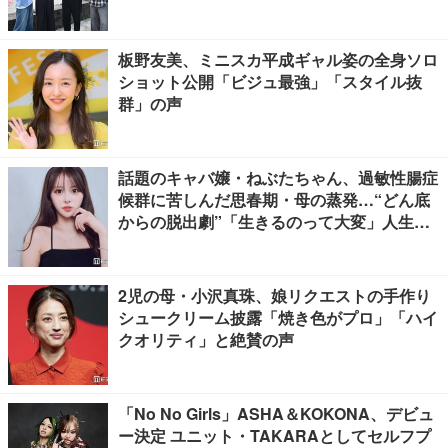
板野友美、ミニスカ平成ギャル姿の全身ソロ
ショット公開「ビジュ最強」「スタイル抜
群」の声
話題のキャバ嬢・ねぶたちゃん、過敏性腸症
候群に苦しんだ思春期・母の蒸発…“どん底
からの脱出劇”「生きるのって大変」人生変
えた言葉とは【インタビュー連載Vol.1】
2児の母・小沢真珠、娘リクエストの手作り
シュークリーム披露「焼き色がプロ」「ハイ
クオリティ」と絶賛の声
「No No Girls」ASHA＆KOKONA、デビュ
ー決定 ユニット・TAKARAとしてセルフプ