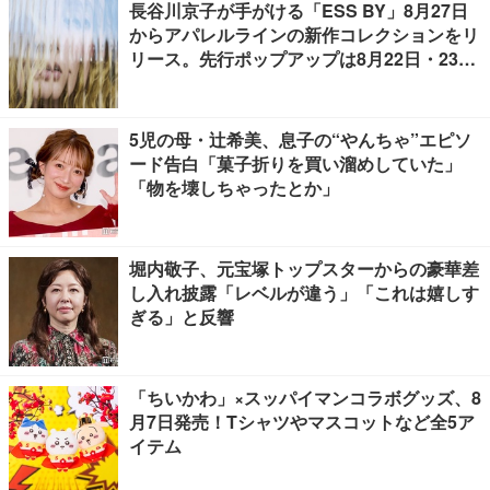
長谷川京子が手がける「ESS BY」8月27日
からアパレルラインの新作コレクションをリ
リース。先行ポップアップは8月22日・23日
開催
5児の母・辻希美、息子の“やんちゃ”エピソ
ード告白「菓子折りを買い溜めしていた」
「物を壊しちゃったとか」
堀内敬子、元宝塚トップスターからの豪華差
し入れ披露「レベルが違う」「これは嬉しす
ぎる」と反響
「ちいかわ」×スッパイマンコラボグッズ、8
月7日発売！Tシャツやマスコットなど全5ア
イテム