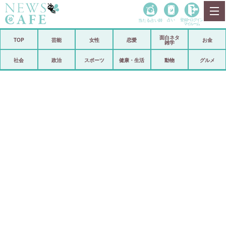
当たる占い師
占い
登録•
ログイン
マイルーム
面白ネタ
ホーム
TOP
芸能
女性
恋愛
お金
雑学
社会
政治
社会
政治
スポーツ
健康・生活
動物
グルメ
経済
海外
芸能
スポーツ
恋愛
ビックリ
コメントポスト
アリ／ナシ
リリース
ショップ
登録・ログイン/マイルーム