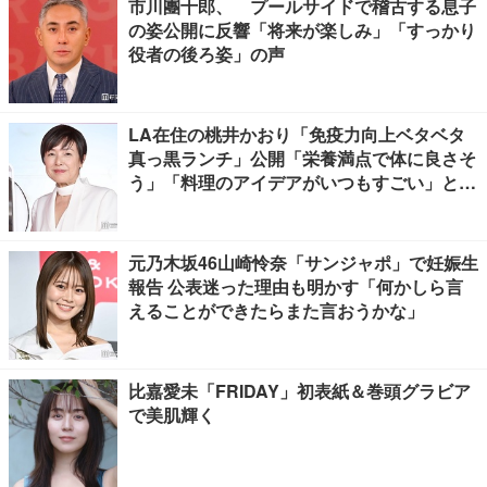
市川團十郎、 プールサイドで稽古する息子
の姿公開に反響「将来が楽しみ」「すっかり
役者の後ろ姿」の声
LA在住の桃井かおり「免疫力向上ベタベタ
真っ黒ランチ」公開「栄養満点で体に良さそ
う」「料理のアイデアがいつもすごい」と反
響
元乃木坂46山崎怜奈「サンジャポ」で妊娠生
報告 公表迷った理由も明かす「何かしら言
えることができたらまた言おうかな」
比嘉愛未「FRIDAY」初表紙＆巻頭グラビア
で美肌輝く