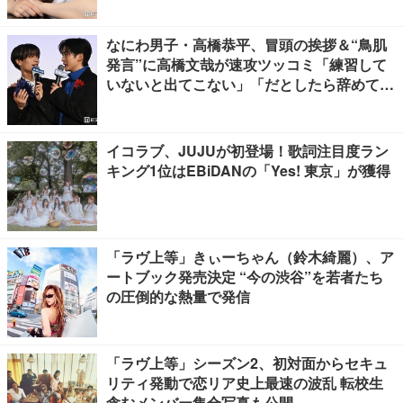
なにわ男子・高橋恭平、冒頭の挨拶＆“鳥肌
発言”に高橋文哉が速攻ツッコミ「練習して
いないと出てこない」「だとしたら辞めてく
ださい」【ブルーロック】
イコラブ、JUJUが初登場！歌詞注目度ラン
キング1位はEBiDANの「Yes! 東京」が獲得
「ラヴ上等」きぃーちゃん（鈴木綺麗）、ア
ートブック発売決定 “今の渋谷”を若者たち
の圧倒的な熱量で発信
「ラヴ上等」シーズン2、初対面からセキュ
リティ発動で恋リア史上最速の波乱 転校生
含むメンバー集合写真も公開