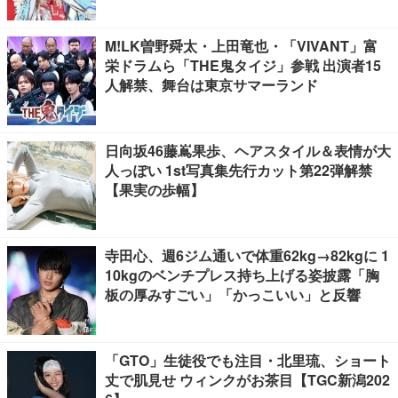
M!LK曽野舜太・上田竜也・「VIVANT」富
栄ドラムら「THE鬼タイジ」参戦 出演者15
人解禁、舞台は東京サマーランド
日向坂46藤嶌果歩、ヘアスタイル＆表情が大
人っぽい 1st写真集先行カット第22弾解禁
【果実の歩幅】
寺田心、週6ジム通いで体重62kg→82kgに 1
10kgのベンチプレス持ち上げる姿披露「胸
板の厚みすごい」「かっこいい」と反響
「GTO」生徒役でも注目・北里琉、ショート
丈で肌見せ ウィンクがお茶目【TGC新潟202