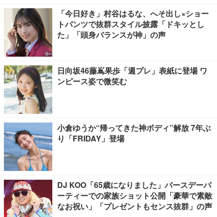
「今日好き」村谷はるな、へそ出し×ショー
トパンツで抜群スタイル披露「ドキッとし
た」「頭身バランスが神」の声
日向坂46藤嶌果歩「週プレ」表紙に登場 ワ
ンピース姿で微笑む
小倉ゆうか“帰ってきた神ボディ”解放 7年ぶ
り「FRIDAY」登場
DJ KOO「65歳になりました」バースデーパ
ーティーでの家族ショット公開「豪華で素敵
なお祝い」「プレゼントもセンス抜群」の声