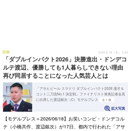
芸能
2026.6.18（木） 0:45
「ダブルインパクト2026」決勝進出・ドンデコ
ルテ渡辺、優勝しても1人暮らしできない理由
再び同居することになった人気芸人とは
「アサヒビール スマドリ ダブルインパクト2026 漫才＆
コント二刀流No.1 決定戦」ファイナリスト発表記者会見
に出席した渡辺銀次（C）モデルプレス
全 1 枚
拡大写真
【モデルプレス＝2026/06/18】お笑いコンビ・ドンデコル
テ（小橋共作、渡辺銀次）が17日、都内で行われた「アサ