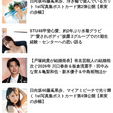
日向坂46藤嶌果歩、浮き輪で遊んでいるカッ
ト 1st写真集ポストカード第2弾公開【果実
の歩幅】
STU48甲斐心愛、約2年ぶり水着グラビ
ア“愛されボディ”披露 2グループでの1期生
経験・センターへの思い語る
【戸塚純貴が結婚発表】有名芸能人の結婚相
次ぐ2026年 川口春奈＆板倉滉選手・田中み
な実＆亀梨和也・新木優子＆中島裕翔ほか
日向坂46藤嶌果歩、マイアミビーチで光り輝
く 1st写真集ポストカード第4弾公開【果実
の歩幅】