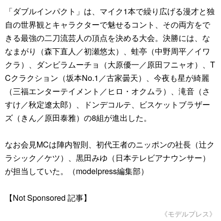
「ダブルインパクト」は、マイク1本で繰り広げる漫才と独
自の世界観とキャラクターで魅せるコント、その両方をで
きる最強の二刀流芸人の頂点を決める大会。決勝には、な
なまがり（森下直人／初瀬悠太）、蛙亭（中野周平／イワ
クラ）、ダンビラムーチョ（大原優一／原田フニャオ）、T
Cクラクション（坂本No.1／古家曇天）、今夜も星が綺麗
（三福エンターテイメント／ヒロ・オクムラ）、滝音（さ
すけ／秋定遼太郎）、ドンデコルテ、ビスケットブラザー
ズ（きん／原田泰雅）の8組が進出した。
なお会見MCは陣内智則、初代王者のニッポンの社長（辻ク
ラシック／ケツ）、黒田みゆ（日本テレビアナウンサー）
が担当していた。（modelpress編集部）
【Not Sponsored 記事】
《モデルプレス》