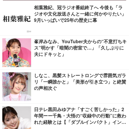
相葉雅紀、冠ラジオ番組終了へ 今後も「ラ
ジオや文化放送さんと一緒に何かやりたい」
9月いっぱいで25年の歴史に幕
峯岸みなみ、YouTuber夫からの“不意打ちキ
ス”明かす「暗闇の密室で…」「久しぶりに
夫にドキッと」
しなこ、黒髪ストレートロングで雰囲気ガラ
リ「一瞬誰かと」「美形が引き立つ」と絶賛
の声相次ぐ
日テレ黒田みゆアナ「すごく苦しかった」2
年間ーー千鳥・大悟の“収録中の行動”に救わ
れた経験とは【「ダブルインパクト」インタ
ビュー】