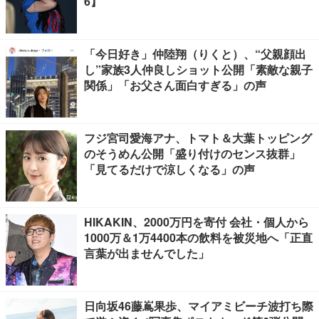
6】
「今日好き」仲陸翔（りくと）、“父親顔出
し”家族3人仲良しショット公開「素敵な親子
関係」「お父さん面白すぎる」の声
フジ宮司愛海アナ、トマト＆大葉トッピング
のそうめん公開「盛り付けのセンス抜群」
「見てるだけで涼しくなる」の声
HIKAKIN、2000万円を寄付 会社・個人から
1000万＆1万4400本の飲料を被災地へ「正直
言葉が出ませんでした」
日向坂46藤嶌果歩、マイアミビーチ波打ち際