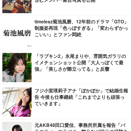
timelesz菊池風磨、12年前のドラマ「GTO」
制服姿再現「色っぽすぎる」「変わらずかっ
こいい」とファン悶絶
「ラブキン2」永尾まりや、雰囲気ガラリの
イメチェンショット公開「大人っぽくて最
強」「美しさが際立ってる」と反響
フジ小室瑛莉子アナ「ぽかぽか」で結婚生報
告 今後も仕事継続「これまでよりも頑張っ
ていきます」
元AKB48田口愛佳、事務所所属を報告「バ