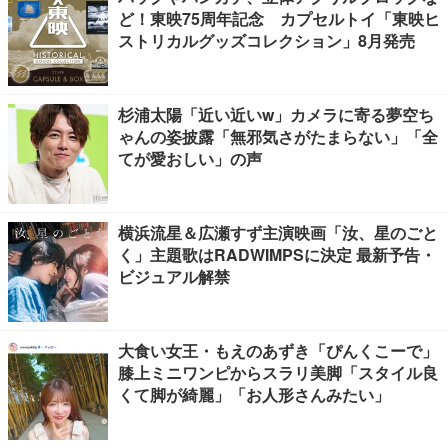
ど！東映75周年記念 カプセルトイ「東映ヒ
ストリカルグッズコレクション」8月発売
杉浦太陽「近い近いw」カメラに寄る夢空ち
ゃんの姿披露「無邪気さがたまらない」「全
てが愛おしい」の声
横浜流星＆広瀬すず主演映画「汝、星のごと
く」主題歌はRADWIMPSに決定 最新予告・
ビジュアル解禁
大食い女王・もえのあずき「ぴんくこーで」
膝上ミニワンピからスラリ美脚「スタイル良
くて脚が綺麗」「お人形さんみたい」