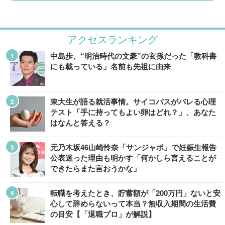
アクセスランキング
中島歩、“明治時代の文豪”の玄孫だった「教科書
にも載っている」名前も先祖に由来
東大生が語る就活事情。サイコパスがバレる心理
テスト「手に持ってもよい卵はどれ？」、あなた
はなんと答える？
元乃木坂46山崎怜奈「サンジャポ」で妊娠生報告
公表迷った理由も明かす「何かしら言えることが
できたらまた言おうかな」
転職を考えたとき、貯蓄額が「200万円」ないと安
心して辞めらないって本当？無収入期間の生活費
の目安【「退職プロ」が解説】