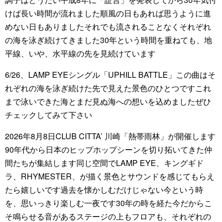
けば長い時間が流れました順風の日もあれば思うように進
めない日もありましたそれでも流されることなくそれぞれ
の海を泳ぎ続けてきました30年という時間を重ねても、地
平線、いや、水平線の先を見続けています
6/26、LAMP EYEシングル「UPHILL BATTLE」この曲はそ
れぞれの海を泳ぎ続けた先で見えた景色のひとつですこれ
まで泳いできた海とまだ見ぬ海への想いを込めましたぜひ
チェックしてみて下さい
2026年8月8日CLUB CITTA’ 川崎「熱帯雨林」が開催します
90年代から日本のヒップホップシーンを切り拓いてきた仲
間たちが集結します同じ空間でLAMP EYE、キングギド
ラ、RHYMESTER、が描く景色とサウンドを感じてもらえ
たら嬉しいです過去を懐かしむだけじゃない今という時
を、思いっきり楽しむ一夜です30年の時を経た今だからこ
そ鳴らせる音があるステージの上もフロアも、それぞれの