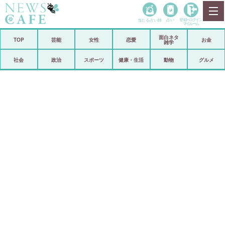
当たる占い師
占い
登録•
ログイン
マイルーム
面白ネタ
ホーム
TOP
芸能
女性
恋愛
お金
雑学
社会
政治
社会
政治
スポーツ
健康・生活
動物
グルメ
経済
海外
芸能
スポーツ
恋愛
ビックリ
コメントポスト
アリ／ナシ
リリース
ショップ
登録・ログイン/マイルーム