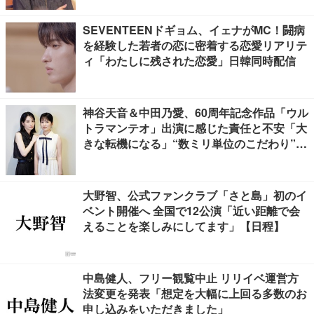
SEVENTEENドギョム、イェナがMC！闘病
を経験した若者の恋に密着する恋愛リアリテ
ィ「わたしに残された恋愛」日韓同時配信
神谷天音＆中田乃愛、60周年記念作品「ウル
トラマンテオ」出演に感じた責任と不安「大
きな転機になる」“数ミリ単位のこだわり”特
撮技術に圧倒【インタビュー】
大野智、公式ファンクラブ「さと島」初のイ
ベント開催へ 全国で12公演「近い距離で会
えることを楽しみにしてます」【日程】
中島健人、フリー観覧中止 リリイベ運営方
法変更を発表「想定を大幅に上回る多数のお
申し込みをいただきました」