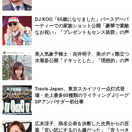
DJ KOO「65歳になりました」バースデーパ
ーティーでの家族ショット公開「豪華で素敵
なお祝い」「プレゼントもセンス抜群」の声
美人気象予報士・吉井明子、美ボディ際立つ
水着姿公開「ドキッとした」「理想的」の声
Travis Japan、東京スカイツリー点灯式登
場・史上最多60種類のライティング Jリーグ
SPアンバサダー初仕事
広末涼子、病名公表を決断した次男からの言
葉「言い訳にするのも嫌だった」「言うべき