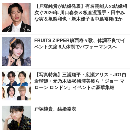
【戸塚純貴が結婚発表】有名芸能人の結婚相
次ぐ2026年 川口春奈＆板倉滉選手・田中み
な実＆亀梨和也・新木優子＆中島裕翔ほか
FRUITS ZIPPER鎮西寿々歌、体調不良でイ
ベント欠席 6人体制でパフォーマンスへ
【写真特集】三浦翔平・広瀬アリス・JO1白
岩瑠姫・元乃木坂46梅澤美波ら「ジョー マ
ローン ロンドン」イベントに豪華集結
戸塚純貴、結婚発表