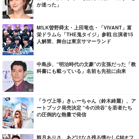
か迷った」
M!LK曽野舜太・上田竜也・「VIVANT」富
栄ドラムら「THE鬼タイジ」参戦 出演者15
人解禁、舞台は東京サマーランド
中島歩、“明治時代の文豪”の玄孫だった「教
科書にも載っている」名前も先祖に由来
「ラヴ上等」きぃーちゃん（鈴木綺麗）、ア
ートブック発売決定 “今の渋谷”を若者たち
の圧倒的な熱量で発信
観月ありさ、あどけなさ残る懐かしCMオフ