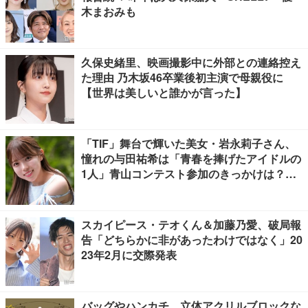
木まおみも
久保史緒里、映画撮影中に外部との連絡控え
た理由 乃木坂46卒業後初主演で母親役に
【世界は美しいと誰かが言った】
「TIF」舞台で輝いた美女・岩永莉子さん、
憧れの与田祐希は「青春を捧げたアイドルの
1人」青山コンテスト参加のきっかけは？
【モデルプレスインタビュー】
スカイピース・テオくん＆加藤乃愛、破局報
告「どちらかに非があったわけではなく」20
23年2月に交際発表
バッグやハンカチ、立体アクリルブロックな