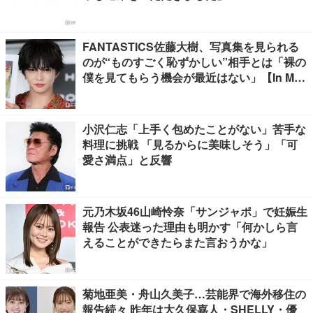
FANTASTICS佐藤大樹、写真集を見られる
のが“ものすごく恥ずかしい”相手とは「裸の
僕を見てもらう機会が最近はない」【In Moti
on】
小沢仁志「上手く包めたことがない」苦手な
料理に挑戦 「見るからに美味しそう」「可
愛さ満点」と反響
元乃木坂46山崎怜奈「サンジャポ」で妊娠生
報告 公表迷った理由も明かす「何かしら言
えることができたらまた言おうかな」
菊地亜美・舟山久美子…芸能界で海外移住の
報告続々 昨年は大久保嘉人・SHELLY・優