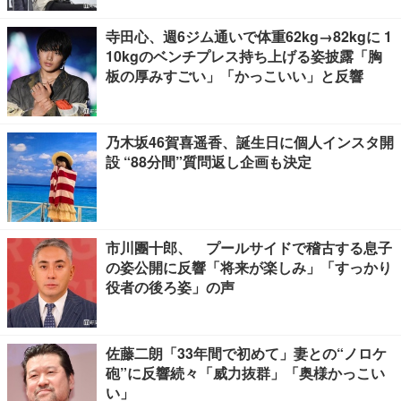
寺田心、週6ジム通いで体重62kg→82kgに 1
10kgのベンチプレス持ち上げる姿披露「胸
板の厚みすごい」「かっこいい」と反響
乃木坂46賀喜遥香、誕生日に個人インスタ開
設 “88分間”質問返し企画も決定
市川團十郎、 プールサイドで稽古する息子
の姿公開に反響「将来が楽しみ」「すっかり
役者の後ろ姿」の声
佐藤二朗「33年間で初めて」妻との“ノロケ
砲”に反響続々「威力抜群」「奥様かっこい
い」