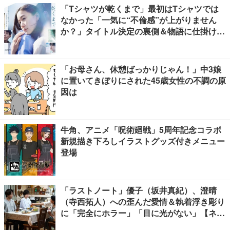
「Tシャツが乾くまで」最初はTシャツでは
なかった「一気に“不倫感”が上がりません
か？」タイトル決定の裏側＆物語に仕掛けた
ユニークな視点【脚本家・生方美久氏インタ
ビュー】
「お母さん、休憩ばっかりじゃん！」中3娘
に置いてきぼりにされた45歳女性の不調の原
因は
牛角、アニメ「呪術廻戦」5周年記念コラボ
新規描き下ろしイラストグッズ付きメニュー
登場
「ラストノート」優子（坂井真紀）、澄晴
（寺西拓人）への歪んだ愛情＆執着浮き彫り
に「完全にホラー」「目に光がない」【ネタ
バレあり】