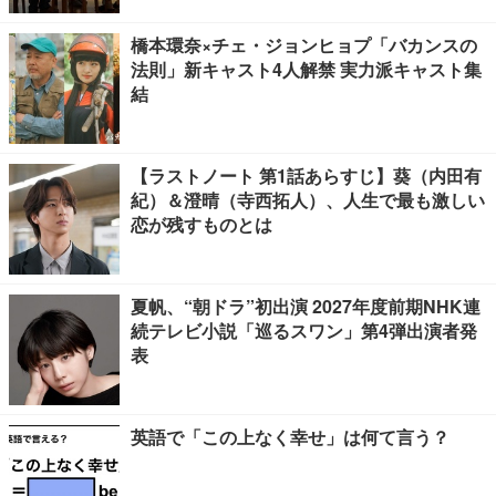
橋本環奈×チェ・ジョンヒョプ「バカンスの
法則」新キャスト4人解禁 実力派キャスト集
結
【ラストノート 第1話あらすじ】葵（内田有
紀）＆澄晴（寺西拓人）、人生で最も激しい
恋が残すものとは
夏帆、“朝ドラ”初出演 2027年度前期NHK連
続テレビ小説「巡るスワン」第4弾出演者発
表
英語で「この上なく幸せ」は何て言う？