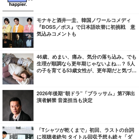
モナキと酒井一圭、韓国ノワールコメディ
『BOSS／ボス』で日本語吹替に初挑戦 意
気込みコメントも
46歳、めまい、痛み、気分の落ち込み。でも
生理が順調なら更年期じゃないよね…？ 5人
の子を育てる53歳女性が、更年期だと気づく
までに4年かかった理由【100人の更年期・
リバイバル】
2026年後期“朝ドラ”「ブラッサム」第7弾出
演者解禁 音楽担当も決定
「Tシャツが乾くまで」初回、ラストの台詞
に視聴者絶句 タイトル回収予想も続々「ダ