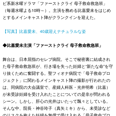
ビ系新水曜ドラマ「ファーストクライ 母子救命救急班」
（毎週水曜よる10時～）。主演を務める比嘉愛未をはじめ
とするメインキャスト陣がクランクインを迎えた。
【写真】比嘉愛未、40歳迎えナチュラルな姿
◆比嘉愛未主演「ファーストクライ 母子救命救急班」
舞台は、日本屈指のセレブ病院。そこで秘密裏に結成され
た母子救命救急班が、行き場を失った妊婦と“新たな命”を守
り抜くために奮闘する。聖フィオナ病院で「母子救命プロ
ジェクト」に関わるメインキャスト陣の撮影が行われたの
は、同病院の大会議室で、産婦人科医・光井明希（比嘉）
が未受診妊婦を受け入れたことについての是非が問われる
シーン。しかし、肝心の光井はいたって飄々としている。
そんな中、院長・神谷玲子（真矢ミキ）から、未受診など
のリスクを抱えた妊婦を無償で受け入れる「母子救命プロ