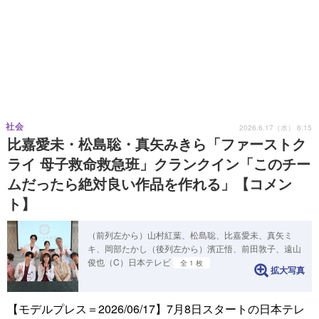
社会
2026.6.17（水） 6:15
比嘉愛未・松島聡・真矢みきら「ファーストク
ライ 母子救命救急班」クランクイン「このチー
ムだったら絶対良い作品を作れる」【コメン
ト】
（前列左から）山村紅葉、松島聡、比嘉愛未、真矢ミ
キ、岡部たかし（後列左から）濱正悟、前田敦子、遠山
俊也（C）日本テレビ
全 1 枚
拡大写真
【モデルプレス＝2026/06/17】7月8日スタートの日本テレ