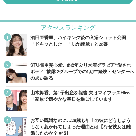
アクセスランキング
須田亜香里、ハイキング後の入浴ショット公開
「ドキッとした」「肌が綺麗」と反響
STU48甲斐心愛、約2年ぶり水着グラビア“愛され
ボディ”披露 2グループでの1期生経験・センターへ
の思い語る
山本舞香、第1子出産を報告 夫はマイファスHiro
「家族で穏やかな毎日を過ごしています」
お互い既婚なのに…29歳も年上の彼にどうしよう
もなく惹かれてしまった理由とは【なぜ彼女は離
婚したのか？ #42】