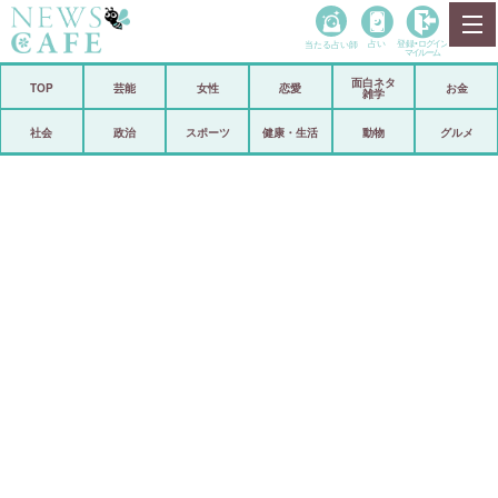
当たる占い師
占い
登録•
ログイン
マイルーム
面白ネタ
ホーム
TOP
芸能
女性
恋愛
お金
雑学
社会
政治
社会
政治
スポーツ
健康・生活
動物
グルメ
経済
海外
芸能
スポーツ
恋愛
ビックリ
コメントポスト
アリ／ナシ
リリース
ショップ
登録・ログイン/マイルーム