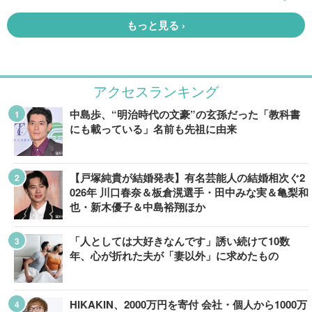
アクセスランキング
中島歩、“明治時代の文豪”の玄孫だった「教科書
にも載っている」名前も先祖に由来
【戸塚純貴が結婚発表】有名芸能人の結婚相次ぐ2
026年 川口春奈＆板倉滉選手・田中みな実＆亀梨和
也・新木優子＆中島裕翔ほか
「人としては大好きなんです」誘い続けて10数
年、心が折れた夫が「妻以外」に求めたもの
HIKAKIN、2000万円を寄付 会社・個人から1000万