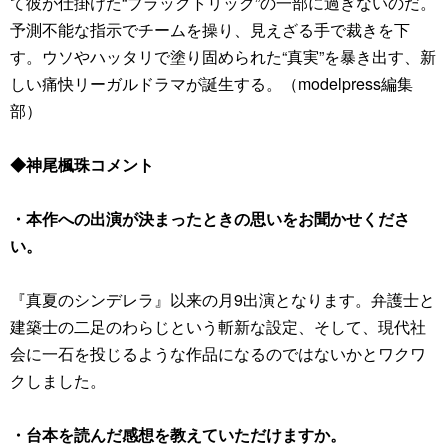
て彼が仕掛けた“ブラックトリック”の一部に過ぎないのだ。
予測不能な指示でチームを操り、見えざる手で裁きを下
す。ウソやハッタリで塗り固められた“真実”を暴き出す、新
しい痛快リーガルドラマが誕生する。（modelpress編集
部）
◆神尾楓珠コメント
・本作への出演が決まったときの思いをお聞かせくださ
い。
『真夏のシンデレラ』以来の月9出演となります。弁護士と
建築士の二足のわらじという斬新な設定、そして、現代社
会に一石を投じるような作品になるのではないかとワクワ
クしました。
・台本を読んだ感想を教えていただけますか。