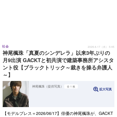
社会
2026.6.17（水） 5:45
神尾楓珠「真夏のシンデレラ」以来3年ぶりの
月9出演 GACKTと初共演で建築事務所アシスタ
ント役【ブラックトリック～裁きを操る弁護人
～】
神尾楓珠（提供写真）
全 1 枚
拡大写真
【モデルプレス＝2026/06/17】俳優の神尾楓珠が、GACKT