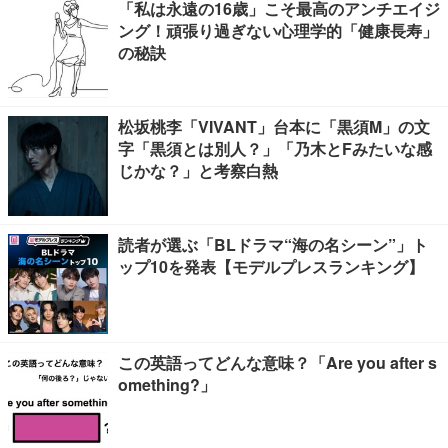
「私は永遠の16歳」こそ最高のアンチエイジ
ング！頑張り過ぎない心理学的「健康長寿」
の秘訣
松坂桃李「VIVANT」台本に「黒須M」の文
字「黒須とは別人？」「乃木とFみたいな感
じかな？」と考察白熱
読者が選ぶ「BLドラマ“海の名シーン”」ト
ップ10を発表【モデルプレスランキング】
この英語ってどんな意味？「Are you after s
omething?」