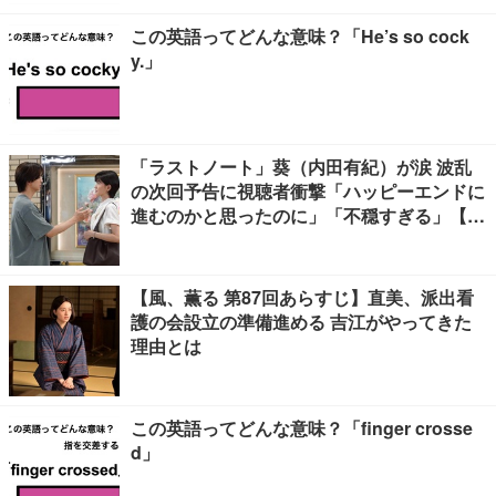
この英語ってどんな意味？「He’s so cock
y.」
「ラストノート」葵（内田有紀）が涙 波乱
の次回予告に視聴者衝撃「ハッピーエンドに
進むのかと思ったのに」「不穏すぎる」【ネ
タバレあり】
【風、薫る 第87回あらすじ】直美、派出看
護の会設立の準備進める 吉江がやってきた
理由とは
この英語ってどんな意味？「finger crosse
d」