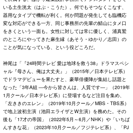
いる土生洸太（はぶ・こうた）。何でもそつなくこなす、
器用なタイプで機転が利く。何か問題が発生しても臨機応
変な対応ができる一方、同じ事務所の先輩の鯖山にタメ口
をきくという一面も。女性に対しては常に優しく、浦真鷲
のところにやってきた麻生縁（あそう・ゆかり／志田）の
ことが気になっている、という役どころだ。
神尾は「『24時間テレビ 愛は地球を救う38』ドラマスペシ
ャル『母さん、俺は大丈夫』」（2015年／日本テレビ系）
でドラマデビューを果たすと、豪華俳優陣が集結し話題と
なった「3年A組 ―今から皆さんは、人質です―」（2019年
1月クール／日本テレビ系）に登場するなど注目を集め、
「左ききのエレン」（2019年10月クール／MBS・TBS系）
で地上波初主演（池田エライザとW主演）を務めた。その
後も「17才の帝国」（2022年5月～6月／NHK）や「いちば
んすきな花」（2023年10月クール／フジテレビ系）、「PJ