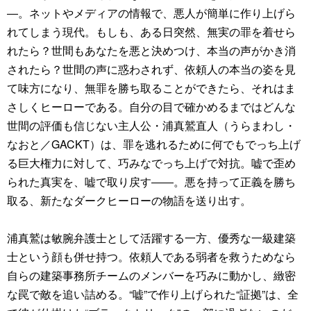
―。ネットやメディアの情報で、悪人が簡単に作り上げら
れてしまう現代。もしも、ある日突然、無実の罪を着せら
れたら？世間もあなたを悪と決めつけ、本当の声がかき消
されたら？世間の声に惑わされず、依頼人の本当の姿を見
て味方になり、無罪を勝ち取ることができたら、それはま
さしくヒーローである。自分の目で確かめるまではどんな
世間の評価も信じない主人公・浦真鷲直人（うらまわし・
なおと／GACKT）は、罪を逃れるために何でもでっち上げ
る巨大権力に対して、巧みなでっち上げで対抗。嘘で歪め
られた真実を、嘘で取り戻す――。悪を持って正義を勝ち
取る、新たなダークヒーローの物語を送り出す。
浦真鷲は敏腕弁護士として活躍する一方、優秀な一級建築
士という顔も併せ持つ。依頼人である弱者を救うためなら
自らの建築事務所チームのメンバーを巧みに動かし、緻密
な罠で敵を追い詰める。“嘘”で作り上げられた“証拠”は、全