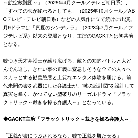
～航空救難団～」（2025年4月クール／テレビ朝日系）、
「すべての恋が終わるとしても」（2025年10月クール／AB
Cテレビ・テレビ朝日系）などの人気作に立て続けに出演。
月9ドラマは「真夏のシンデレラ」（2023年7月クール／フ
ジテレビ系）以来の登場となり、主演のGACKTとは初共演
となる。
嘘つき天才弁護士が繰り広げる、敵との知的バトルと大ど
んでん返し。きれい事の正義に窒息しそうな全ての人々へ
スカッとする勧善懲悪と上質なエンタメ体験を届ける。前
代未聞の嘘を武器にした弁護士が、“嘘の設計図”を設計して
真実を暴く、かつてない型破りのリーガルドラマ『ブラッ
クトリック～裁きを操る弁護人～』となっている。
◆GACKT主演「ブラックトリック～裁きを操る弁護人～」
「正義が嘘につぶされるなら、嘘で正義を勝たせる」―