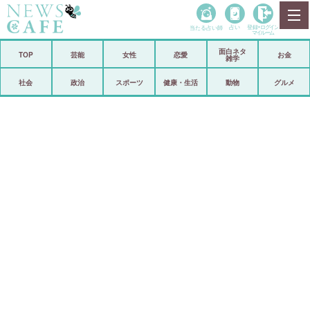
当たる占い師
占い
登録•
ログイン
マイルーム
面白ネタ
ホーム
TOP
芸能
女性
恋愛
お金
雑学
社会
政治
社会
政治
スポーツ
健康・生活
動物
グルメ
経済
海外
芸能
スポーツ
恋愛
ビックリ
コメントポスト
アリ／ナシ
リリース
ショップ
登録・ログイン/マイルーム