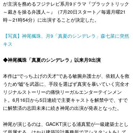
が主演を務めるフジテレビ系月9ドラマ『ブラックトリック
～裁きを操る弁護人～』（7月20日スタート／毎週月曜21
時～21時54分）に出演することが決定した。
【写真】神尾楓珠、月9「真夏のシンデレラ」森七菜に突然
キス
◆神尾楓珠「真夏のシンデレラ」以来月9出演
本作は“でっち上げの天才”である敏腕弁護士が、依頼人を救
うため“嘘”を武器に、手段を選ばず真実を暴いていく完全オ
リジナルストーリーの痛快リーガルエンターテインメン
ト。6月16日から5日連続で主要キャストを解禁中で、すで
に解禁済の志田未来に続き神尾の出演が発表となった。
神尾が演じるのは、GACKT演じる浦真鷲が一級建築士とし
て所属する、はかり建築設計事務所でアシスタントをして