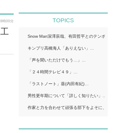
TOPICS
18時00分
々工
Snow Man深澤辰哉、有田哲平とのテンポに手応え “
キンプリ高橋海人「ありえない」…
「声を聞いただけでもう…」…
「２４時間テレビ４９」…
「ラストノート」葵(内田有紀)…
男性更年期について「詳しく知りたい」…
作家と力を合わせて頑張る部下をよそに、上司は陰で悪