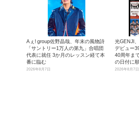
Aぇ! group佐野晶哉、年末の風物詩
光GENJ
「サントリー1万人の第九」合唱団
デビュー3
代表に就任 3か月のレッスン経て本
40周年ま
番に臨む
の日付に
2026年8月7日
2026年8月7