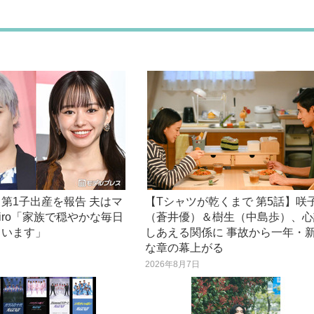
第1子出産を報告 夫はマ
【Tシャツが乾くまで 第5話】咲
iro「家族で穏やかな毎日
（蒼井優）＆樹生（中島歩）、心
ています」
しあえる関係に 事故から一年・
な章の幕上がる
日
2026年8月7日