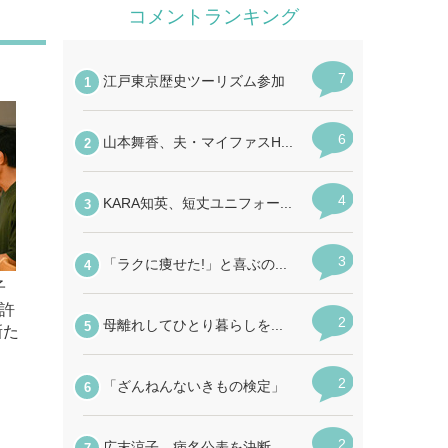
子
許
新た