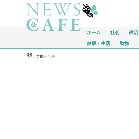
ホーム
社会
政治
健康・生活
動物
ホーム
›
芸能
›
記事