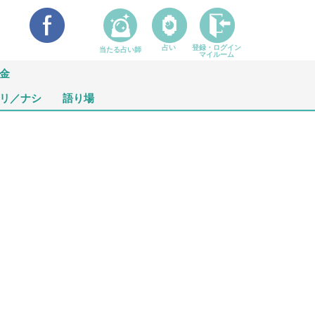
占い
登録・ログイン
当たる占い師
マイルーム
金
リ／ナシ
語り場