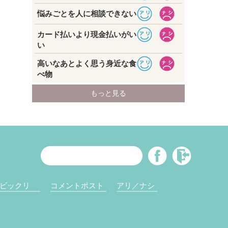
ビックリ
コメントポスト
アリ／ナシ