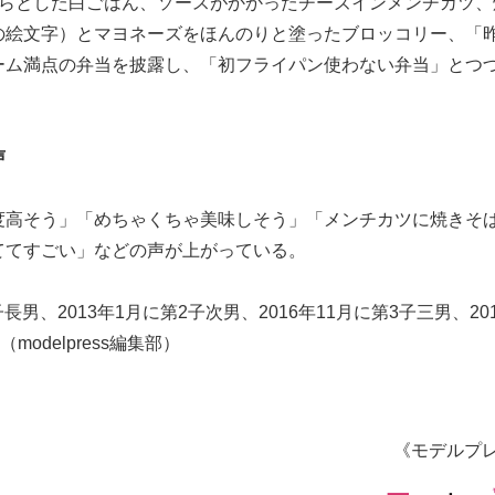
くらとした白ごはん、ソースがかかったチーズインメンチカツ、
の絵文字）とマヨネーズをほんのりと塗ったブロッコリー、「
ーム満点の弁当を披露し、「初フライパン使わない弁当」とつ
声
度高そう」「めちゃくちゃ美味しそう」「メンチカツに焼きそ
ててすごい」などの声が上がっている。
男、2013年1月に第2子次男、2016年11月に第3子三男、20
odelpress編集部）
《モデルプ