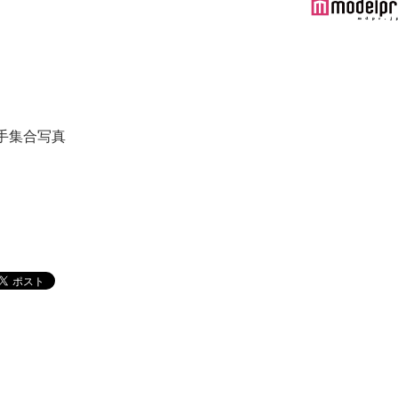
ト
手集合写真