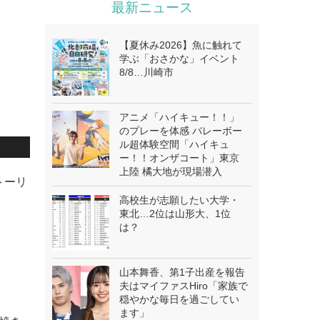
最新ニュース
【夏休み2026】魚に触れて
学ぶ「おさかな」イベント
8/8…川崎市
アニメ「ハイキュー！！」
のプレーを体感 バレーボー
ル超体験空間「ハイキュ
ー！！オンザコート」東京
上陸 橘大地が現場潜入
トーリ
高校生が志願したい大学・
東北…2位は山形大、1位
は？
山本舞香、第1子出産を報告
夫はマイファスHiro「家族で
穏やかな毎日を過ごしてい
ます」