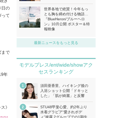
焼き
昨日の
世界各地で絶賛！今年もっ
とも胸を締め付ける物語…
づって
『BlueHeron/ブルーヘロ
ン』10月公開 ポスター＆特
報映像
最新ニュースをもっと見る
ばまで
モデルプレス/ent/wide/showアク
セスランキング
19年
須田亜香里、ハイキング後の
入浴ショット公開「ドキッと
した」「肌が綺麗」と反響
STU48甲斐心愛、約2年ぶり
レス》
水着グラビア“愛されボデ
ィ”披露 2グループでの1期生