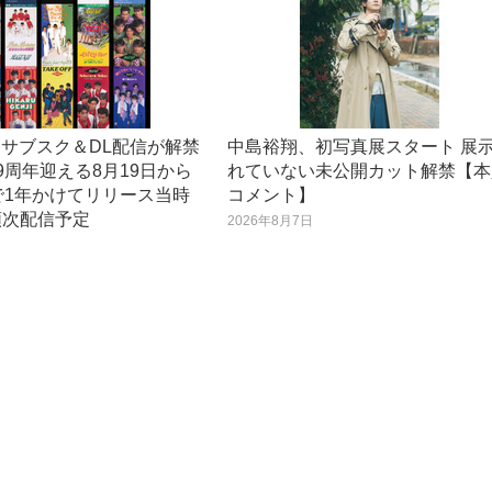
I、サブスク＆DL配信が解禁
中島裕翔、初写真展スタート 展
9周年迎える8月19日から
れていない未公開カット解禁【本
で1年かけてリリース当時
コメント】
順次配信予定
2026年8月7日
日