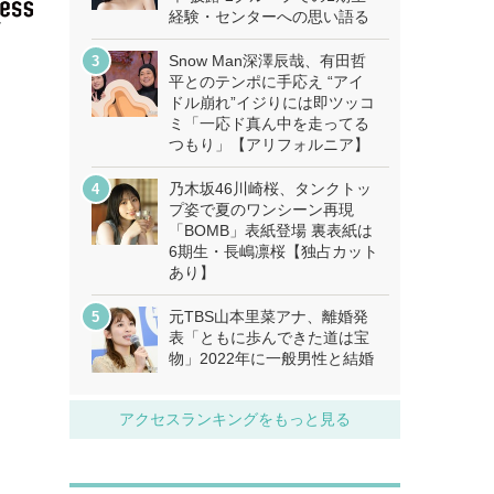
経験・センターへの思い語る
Snow Man深澤辰哉、有田哲
平とのテンポに手応え “アイ
ドル崩れ”イジりには即ツッコ
ミ「一応ド真ん中を走ってる
つもり」【アリフォルニア】
乃木坂46川崎桜、タンクトッ
プ姿で夏のワンシーン再現
「BOMB」表紙登場 裏表紙は
6期生・長嶋凛桜【独占カット
あり】
元TBS山本里菜アナ、離婚発
表「ともに歩んできた道は宝
物」2022年に一般男性と結婚
アクセスランキングをもっと見る