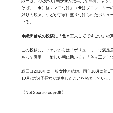
織田は、2人分の弁当が並んだ写真を投稿。ふっ
そば、「◆に軽くマヨ付け」（◆はブロッコリー
残りの焼豚」などが丁寧に盛り付けられたボリュ
いる。
◆織田信成の投稿に「色々工夫しててすごい」の
この投稿に、ファンからは「ボリューミーで満足
あって豪華」「忙しい朝に助かる」「色々工夫し
織田は2010年に一般女性と結婚。同年10月に第1子長
10月に第4子長女が誕生したことを発表している。（m
【Not Sponsored 記事】