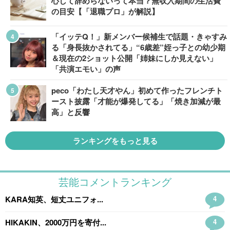
心して辞めらないって本当？無収入期間の生活費
の目安【「退職プロ」が解説】
「イッテQ！」新メンバー候補生で話題・きゃすみ
る「身長抜かされてる」“6歳差”姪っ子との幼少期
＆現在の2ショット公開「姉妹にしか見えない」
「共演エモい」の声
peco「わたし天才やん」初めて作ったフレンチト
ースト披露「才能が爆発してる」「焼き加減が最
高」と反響
ランキングをもっと見る