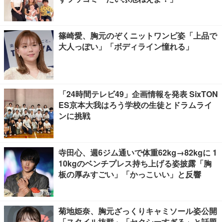
篠崎愛、胸元のぞくニットワンピ姿「上品で
大人っぽい」「ボディライン憧れる」
「24時間テレビ49」企画情報を発表 SixTON
ES京本大我はろう学校の生徒とドラムライ
ンに挑戦
寺田心、週6ジム通いで体重62kg→82kgに 1
10kgのベンチプレス持ち上げる姿披露「胸
板の厚みすごい」「かっこいい」と反響
菊地姫奈、胸元ざっくりキャミソール姿公開
「スタイル抜群」「セクシーすぎる」と話題