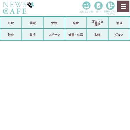
当たる占い師
占い
登録•
ログイン
マイルーム
面白ネタ
ホーム
TOP
芸能
女性
恋愛
お金
雑学
社会
政治
社会
政治
スポーツ
健康・生活
動物
グルメ
経済
海外
芸能
スポーツ
恋愛
ビックリ
コメントポスト
アリ／ナシ
リリース
ショップ
登録・ログイン/マイルーム