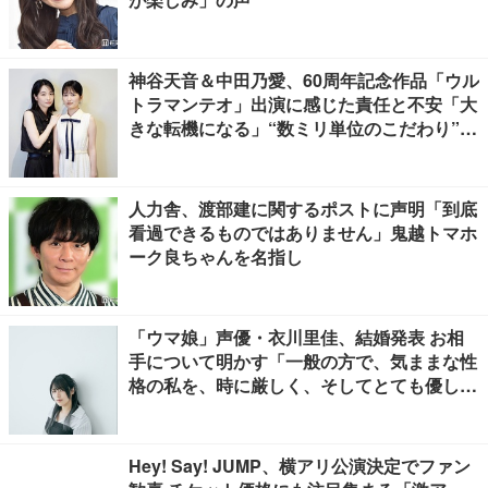
神谷天音＆中田乃愛、60周年記念作品「ウル
トラマンテオ」出演に感じた責任と不安「大
きな転機になる」“数ミリ単位のこだわり”特
撮技術に圧倒【インタビュー】
人力舎、渡部建に関するポストに声明「到底
看過できるものではありません」鬼越トマホ
ーク良ちゃんを名指し
「ウマ娘」声優・衣川里佳、結婚発表 お相
手について明かす「一般の方で、気ままな性
格の私を、時に厳しく、そしてとても優し
く、全力でサポートしてくれる方です」
Hey! Say! JUMP、横アリ公演決定でファン