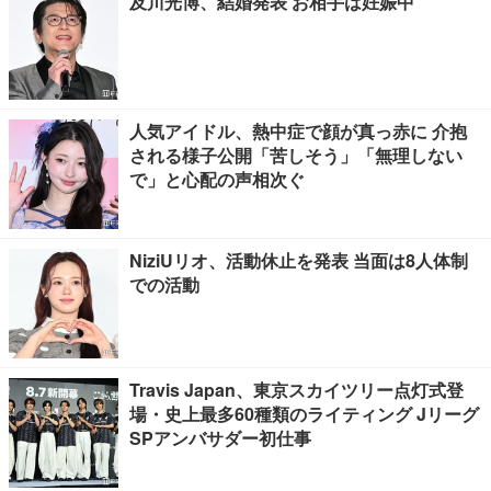
及川光博、結婚発表 お相手は妊娠中
人気アイドル、熱中症で顔が真っ赤に 介抱
される様子公開「苦しそう」「無理しない
で」と心配の声相次ぐ
NiziUリオ、活動休止を発表 当面は8人体制
での活動
Travis Japan、東京スカイツリー点灯式登
場・史上最多60種類のライティング Jリーグ
SPアンバサダー初仕事