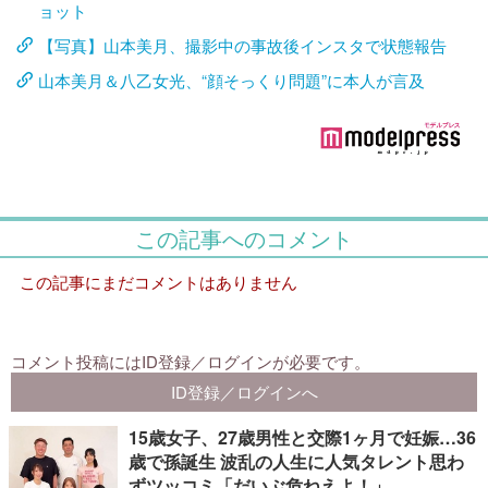
ョット
【写真】山本美月、撮影中の事故後インスタで状態報告
山本美月＆八乙女光、“顔そっくり問題”に本人が言及
15歳女子、27歳男性と交際1ヶ月で妊娠…36
歳で孫誕生 波乱の人生に人気タレント思わ
ずツッコミ「だいぶ危ねえよ！」