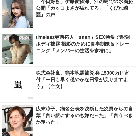
「今日好き」伊藤愛依海、江の島での水着姿
公開「カッコよさが溢れてる」「くびれ綺
麗」の声
timelesz寺西拓人「anan」SEX特集で彫刻
ボディ披露 撮影のために食事制限＆トレー
ニング「メンバーの生活を参考に」
株式会社嵐、熊本地震被災地に5000万円寄
付「一日も早く穏やかな日常が戻りますよ
う」【全文】
広末涼子、病名公表を決断した次男からの言
葉「言い訳にするのも嫌だった」「言うべき
か迷った」