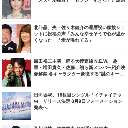
北斗晶、夫・佐々木健介の還暦祝い家族ショ
ットに祝福の声「みんな幸せそうで心が温か
くなった」「愛が溢れてる」
織田裕二主演「踊る大捜査線 N.E.W.」趣
里・増田貴久・佐藤二朗ら新メンバー紹介映
像解禁 各キャラクター象徴する“謎のキーワ
ード”も
日向坂46、18枚目シングル「イチャイチャ
虫」リリース決定 8月9日フォーメーション
発表へ