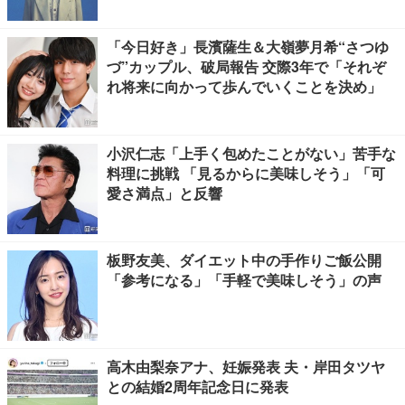
「今日好き」長濱薩生＆大嶺夢月希“さつゆ
づ”カップル、破局報告 交際3年で「それぞ
れ将来に向かって歩んでいくことを決め」
小沢仁志「上手く包めたことがない」苦手な
料理に挑戦 「見るからに美味しそう」「可
愛さ満点」と反響
板野友美、ダイエット中の手作りご飯公開
「参考になる」「手軽で美味しそう」の声
高木由梨奈アナ、妊娠発表 夫・岸田タツヤ
との結婚2周年記念日に発表