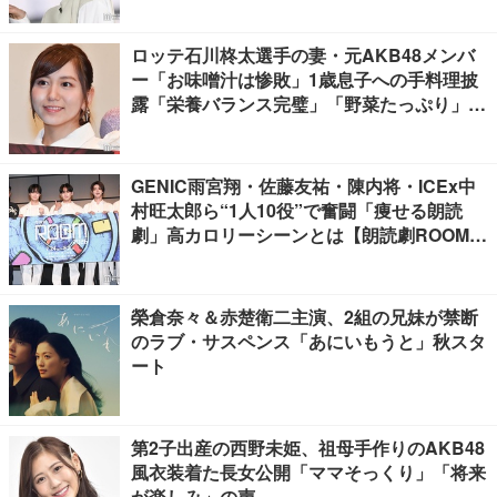
ロッテ石川柊太選手の妻・元AKB48メンバ
ー「お味噌汁は惨敗」1歳息子への手料理披
露「栄養バランス完璧」「野菜たっぷり」の
声
GENIC雨宮翔・佐藤友祐・陳内将・ICEx中
村旺太郎ら“1人10役”で奮闘「痩せる朗読
劇」高カロリーシーンとは【朗読劇ROOM2
026】
榮倉奈々＆赤楚衛二主演、2組の兄妹が禁断
のラブ・サスペンス「あにいもうと」秋スタ
ート
第2子出産の西野未姫、祖母手作りのAKB48
風衣装着た長女公開「ママそっくり」「将来
が楽しみ」の声