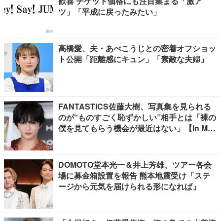
歓喜 チケット価格にも注目集まる「激ア
ツ」「平成に戻ったみたい」
高橋愛、夫・あべこうじとの密着オフショッ
ト公開「距離感にキュン」「素敵な夫婦」
FANTASTICS佐藤大樹、写真集を見られる
のが“ものすごく恥ずかしい”相手とは「裸の
僕を見てもらう機会が最近はない」【In Moti
on】
DOMOTO堂本光一＆井上芳雄、ツアー各会
場に募金箱設置を報告 熊本地震受け「ステ
ージから元気を届けられる形になれば」