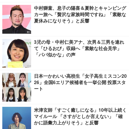
中村獅童、息子の陽喜＆夏幹とキャンピング
カー旅へ「贅沢な家族時間ですね」「素敵な
夏休みになりそう」と反響
3児の母・中村仁美アナ、次男＆三男を連れ
て「ひるおび」収録へ「素敵な社会見学」
「パパ似かな」の声
日本一かわいい高校生「女子高生ミスコン20
26」全国6エリア候補者を一挙公開 投票スタ
ート
米津玄師「すごく癒しになる」10年以上続く
マイルール 「さすがとしか言えない」「確
かに語彙力上がりそう」と反響