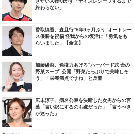
きたい人物明かす「ナイスレシーブするまで
終わらない」
香取慎吾、森且行“5年9ヶ月ぶり”オートレー
ス優勝を祝福 怪我からの復活に「勇気をも
らいました」【全文】
加藤綾菜、免疫力あげる“ハーバード式 命の
野菜スープ”公開「野菜たっぷりで美味しそ
う」「栄養満点ですね」と反響
広末涼子、病名公表を決断した次男からの言
葉「言い訳にするのも嫌だった」「言うべき
か迷った」