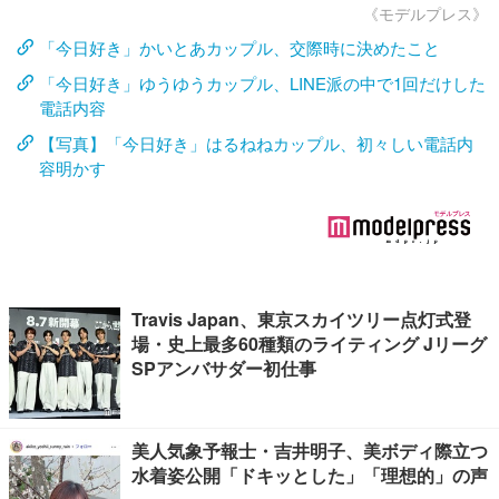
《モデルプレス》
「今日好き」かいとあカップル、交際時に決めたこと
「今日好き」ゆうゆうカップル、LINE派の中で1回だけした
電話内容
【写真】「今日好き」はるねねカップル、初々しい電話内
容明かす
Travis Japan、東京スカイツリー点灯式登
場・史上最多60種類のライティング Jリーグ
SPアンバサダー初仕事
美人気象予報士・吉井明子、美ボディ際立つ
水着姿公開「ドキッとした」「理想的」の声