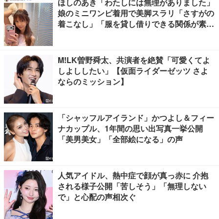
ほしのあき「わたしには無理がありました」
娘のミニワンピ着用で美脚スラリ「さすがの
着こなし」「服を貸し借りできる関係が素
敵」と反響
M!LK曽野舜太、共演者を絶賛「可愛くてよ
しよししたい」【仮面ライダーゼッツ さよ
ならのミッション】
「シャッフルアイランド」かつよし＆フィー
ナカップル、1年間の思い出写真一挙公開
「美男美女」「全部絵になる」の声
人気アイドル、熱中症で顔が真っ赤に 介抱
される様子公開「苦しそう」「無理しない
で」と心配の声相次ぐ