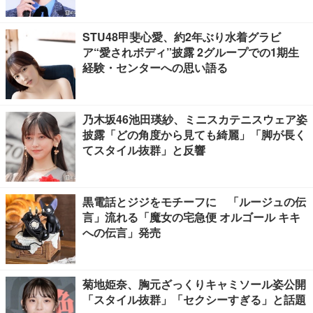
STU48甲斐心愛、約2年ぶり水着グラビ
ア“愛されボディ”披露 2グループでの1期生
経験・センターへの思い語る
乃木坂46池田瑛紗、ミニスカテニスウェア姿
披露「どの角度から見ても綺麗」「脚が長く
てスタイル抜群」と反響
黒電話とジジをモチーフに 「ルージュの伝
言」流れる「魔女の宅急便 オルゴール キキ
への伝言」発売
菊地姫奈、胸元ざっくりキャミソール姿公開
「スタイル抜群」「セクシーすぎる」と話題