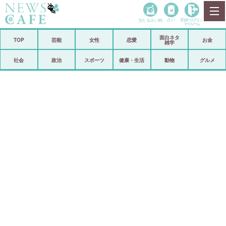
当たる占い師
占い
登録•
ログイン
マイルーム
面白ネタ
ホーム
TOP
芸能
女性
恋愛
お金
雑学
社会
政治
社会
政治
スポーツ
健康・生活
動物
グルメ
経済
海外
芸能
スポーツ
恋愛
ビックリ
コメントポスト
アリ／ナシ
リリース
ショップ
登録・ログイン/マイルーム