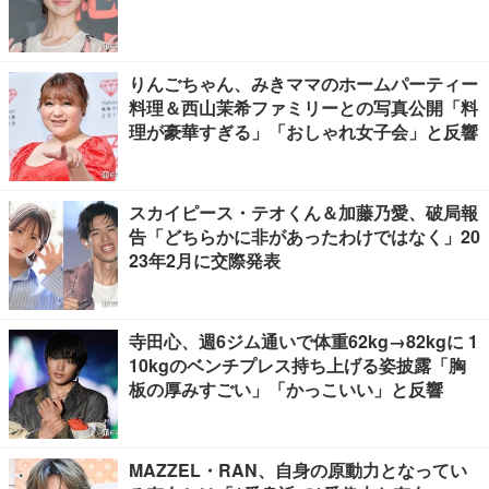
りんごちゃん、みきママのホームパーティー
料理＆西山茉希ファミリーとの写真公開「料
理が豪華すぎる」「おしゃれ女子会」と反響
スカイピース・テオくん＆加藤乃愛、破局報
告「どちらかに非があったわけではなく」20
23年2月に交際発表
寺田心、週6ジム通いで体重62kg→82kgに 1
10kgのベンチプレス持ち上げる姿披露「胸
板の厚みすごい」「かっこいい」と反響
MAZZEL・RAN、自身の原動力となってい