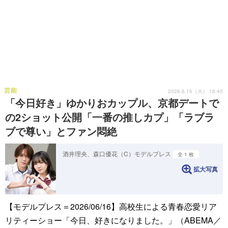
芸能
2026.6.16（火） 16:45
「今日好き」ゆかりおカップル、京都デートで
の2ショット公開「一番の推しカプ」「ラブラ
ブで尊い」とファン悶絶
酒井理央、森口優花（C）モデルプレス
全 1 枚
拡大写真
【モデルプレス＝2026/06/16】高校生による青春恋愛リア
リティーショー「今日、好きになりました。」（ABEMA／