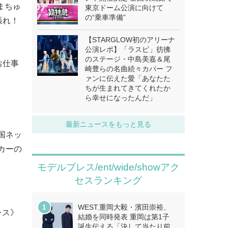
まちゅ
東京ドーム公演に向けて
の“乗車準備”
張れ！
【STARGLOW初のアリーナ
公演レポ】「ラスピ」彷彿
のステージ・中島美嘉＆尾
お仕事
崎豊らの名曲続々カバー フ
ァンに伝えた愛「あなたた
ちが生まれてきてくれたか
ら幸せになったんだ」
最新ニュースをもっと見る
国ネッ
カーの
モデルプレス/ent/wide/showアク
セスランキング
WEST.重岡大毅・濱田崇裕、
レス》
結婚を同時発表 重岡は第1子
誕生伝える「決して当たり前