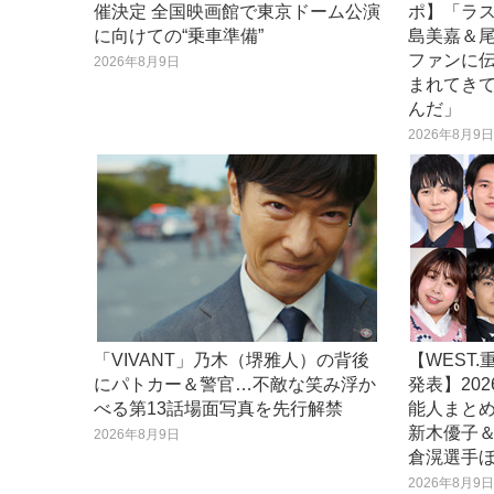
催決定 全国映画館で東京ドーム公演
ポ】「ラ
に向けての“乗車準備”
島美嘉＆
ファンに
2026年8月9日
まれてき
んだ」
2026年8月9
「VIVANT」乃木（堺雅人）の背後
【WEST
にパトカー＆警官…不敵な笑み浮か
発表】20
べる第13話場面写真を先行解禁
能人まとめ
新木優子
2026年8月9日
倉滉選手
2026年8月9