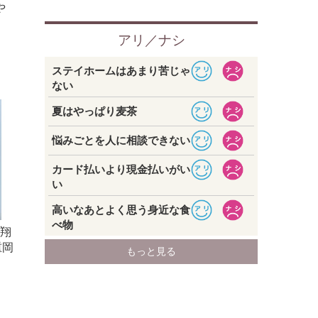
や
井翔
重岡