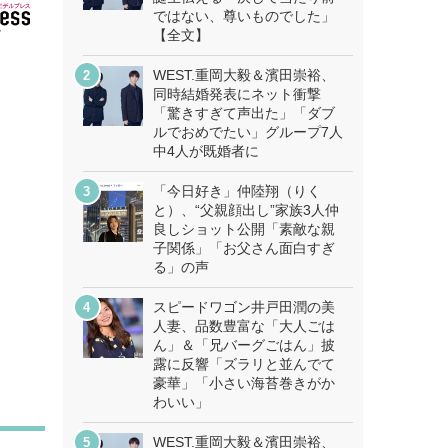
ではない、尊いものでした」
【全文】
WEST.重岡大毅＆濱田崇裕、
同時結婚発表にネット衝撃
「驚きすぎて声出た」「ダブ
ルでおめでたい」グループ7人
中4人が既婚者に
「今日好き」仲陸翔（りく
と）、“父親顔出し”家族3人仲
良しショット公開「素敵な親
子関係」「お父さん面白すぎ
る」の声
スピードワゴン井戸田潤の美
人妻、品数豊富な「大人ごは
ん」＆「兄バーグごはん」披
露に反響「ズラリと並んでて
豪華」「小さい海苔巻きがか
わいい」
WEST.重岡大毅＆濱田崇裕、