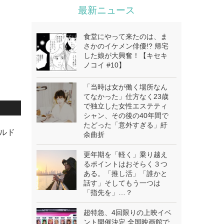
最新ニュース
食堂にやって来たのは、ま
さかのイケメン俳優!? 帰宅
した娘が大興奮！【キセキ
ノコイ #10】
「当時は女が働く場所なん
てなかった」仕方なく23歳
で独立した女性エステティ
シャン、その後の40年間で
たどった「意外すぎる」紆
ールド
余曲折
更年期を「軽く」乗り越え
るポイントはおそらく３つ
ある。「推し活」「誰かと
話す」そしてもう一つは
「指先を」…？
超特急、4回限りの上映イベ
ント開催決定 全国映画館で