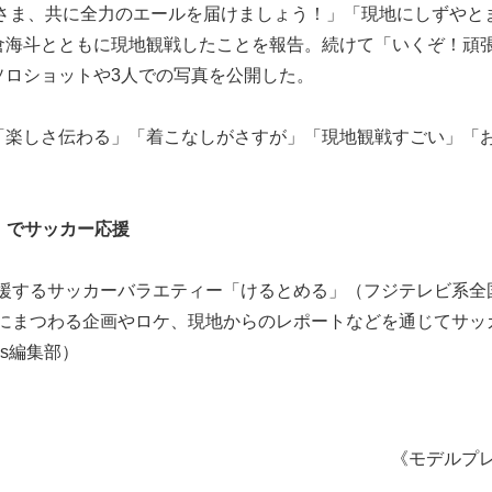
E へ皆さま、共に全力のエールを届けましょう！」「現地にしずやと
倉海斗とともに現地観戦したことを報告。続けて「いくぞ！頑
ソロショットや3人での写真を公開した。
「楽しさ伝わる」「着こなしがさすが」「現地観戦すごい」「
る」でサッカー応援
を応援するサッカーバラエティー「けるとめる」（フジテレビ系全
カーにまつわる企画やロケ、現地からのレポートなどを通じてサッ
ss編集部）
《モデルプ