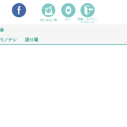
占い
登録・ログイン
当たる占い師
マイルーム
金
リ／ナシ
語り場