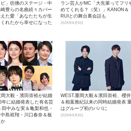
スピ」彷彿のステージ・中
ラン芸人がMC「大先輩ってフリ
尾崎豊らの名曲続々カバー
めてくれる？（笑）」KANON＆
伝えた愛「あなたたちが生
RUIとの舞台裏会話も
てくれたから幸せになった
2026年8月9日
日
.重岡大毅・濱田崇裕が結婚
WEST.重岡大毅＆濱田崇裕、櫻
26年に結婚発表した有名芸
＆相葉雅紀以来の同時結婚発表 
 田中みな実＆亀梨和也・
はグループ初のパパに
＆中島裕翔・川口春奈＆板
2026年8月9日
ほか
日