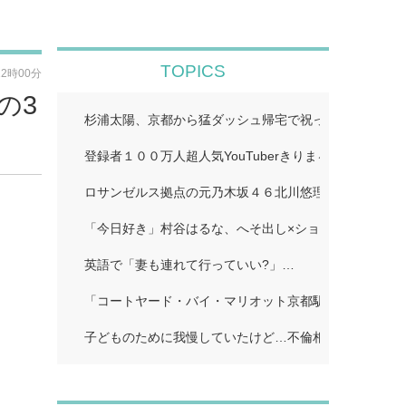
TOPICS
12時00分
の3
杉浦太陽、京都から猛ダッシュ帰宅で祝った夢空ちゃん
登録者１００万人超人気YouTuberきりまる、婚約者と
ロサンゼルス拠点の元乃木坂４６北川悠理、美肌輝くオ
「今日好き」村谷はるな、へそ出し×ショートパンツで
英語で「妻も連れて行っていい?」…
「コートヤード・バイ・マリオット京都駅」…
子どものために我慢していたけど…不倫相手に「離婚し