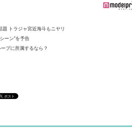
”が話題 トラジャ宮近海斗もニヤリ
シーン”を予告
ループに所属するなら？