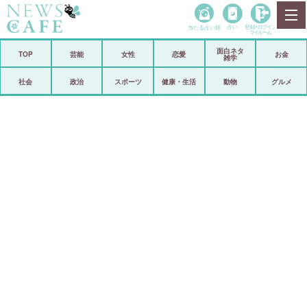
当たる占い師
占い
登録•
ログイン
マイルーム
面白ネタ
ホーム
TOP
芸能
女性
恋愛
お金
雑学
社会
政治
社会
政治
スポーツ
健康・生活
動物
グルメ
経済
海外
芸能
スポーツ
恋愛
ビックリ
コメントポスト
アリ／ナシ
リリース
ショップ
登録・ログイン/マイルーム