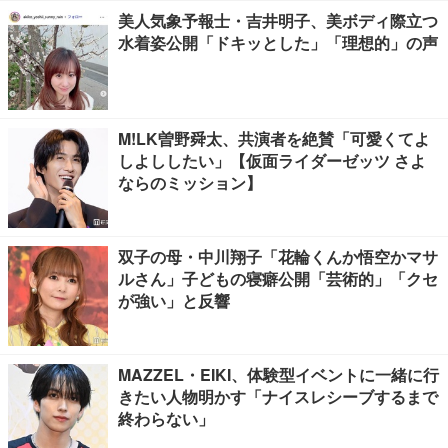
美人気象予報士・吉井明子、美ボディ際立つ
水着姿公開「ドキッとした」「理想的」の声
M!LK曽野舜太、共演者を絶賛「可愛くてよ
しよししたい」【仮面ライダーゼッツ さよ
ならのミッション】
双子の母・中川翔子「花輪くんか悟空かマサ
ルさん」子どもの寝癖公開「芸術的」「クセ
が強い」と反響
MAZZEL・EIKI、体験型イベントに一緒に行
きたい人物明かす「ナイスレシーブするまで
終わらない」