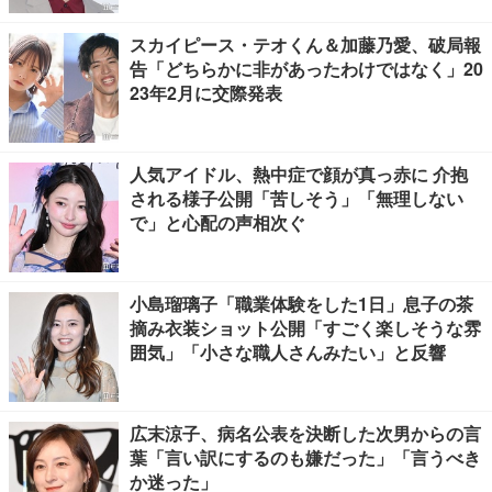
スカイピース・テオくん＆加藤乃愛、破局報
告「どちらかに非があったわけではなく」20
23年2月に交際発表
人気アイドル、熱中症で顔が真っ赤に 介抱
される様子公開「苦しそう」「無理しない
で」と心配の声相次ぐ
小島瑠璃子「職業体験をした1日」息子の茶
摘み衣装ショット公開「すごく楽しそうな雰
囲気」「小さな職人さんみたい」と反響
広末涼子、病名公表を決断した次男からの言
葉「言い訳にするのも嫌だった」「言うべき
か迷った」