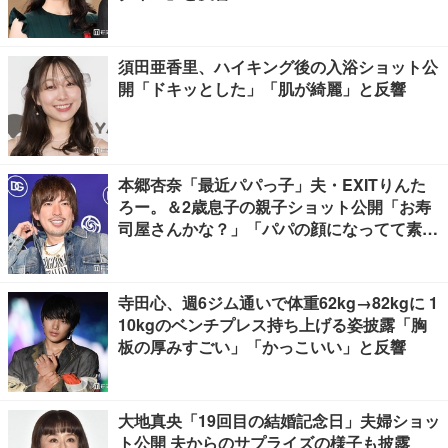
須田亜香里、ハイキング後の入浴ショット公
開「ドキッとした」「肌が綺麗」と反響
本郷杏奈「最近パパっ子」夫・EXITりんた
ろー。＆2歳息子の親子ショット公開「お寿
司屋さんかな？」「パパの顔になってて素
敵」と反響
寺田心、週6ジム通いで体重62kg→82kgに 1
10kgのベンチプレス持ち上げる姿披露「胸
板の厚みすごい」「かっこいい」と反響
大地真央「19回目の結婚記念日」夫婦ショッ
ト公開 夫からのサプライズの様子も披露