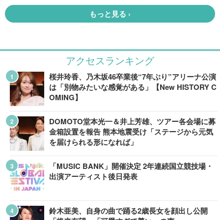
アクセスランキング
桜井玲香、乃木坂46卒業後“7年ぶり”アリーナ公演
は「別物みたいな感覚がある」【New HISTORY C
OMING】
DOMOTO堂本光一＆井上芳雄、ツアー各会場に募
金箱設置を報告 熊本地震受け「ステージから元気
を届けられる形になれば」
「MUSIC BANK」開催決定 2年連続国立競技場・
出演アーティスト後日発表
鈴木亜美、自身の曲で踊る2歳長女を顔出し公開