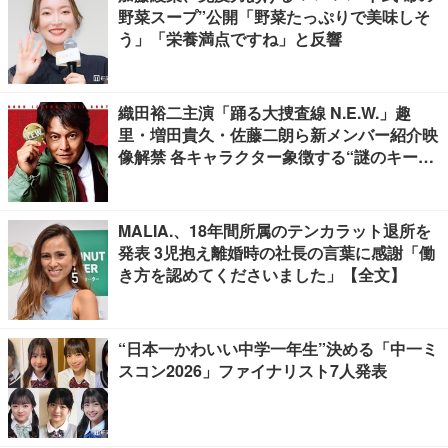
野菜スープ”公開「野菜たっぷりで美味しそ
う」「栄養満点ですね」と反響
織田裕二主演「踊る大捜査線 N.E.W.」趣
里・増田貴久・佐藤二朗ら新メンバー紹介映
像解禁 各キャラクター象徴する“謎のキーワ
ード”も
MALIA.、18年間所属のテンカラット退所を
発表 3児抱え離婚時の社長の言葉に感謝「働
き方を認めてくださいました」【全文】
“日本一かわいい中学一年生”決める「中一ミ
スコン2026」ファイナリスト7人発表