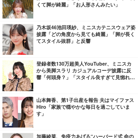
くて脚が綺麗」「お人形さんみたい」
乃木坂46池田瑛紗、ミニスカテニスウェア姿
披露「どの角度から見ても綺麗」「脚が長く
てスタイル抜群」と反響
登録者数130万超美人YouTuber、ミニスカ
から美脚スラリ カジュアルコーデ披露に反
響「何頭身？」「スタイル良すぎて見惚れ
る」
山本舞香、第1子出産を報告 夫はマイファス
Hiro「家族で穏やかな毎日を過ごしていま
す」
加藤綾菜、免疫力あげる“ハーバード式 命の