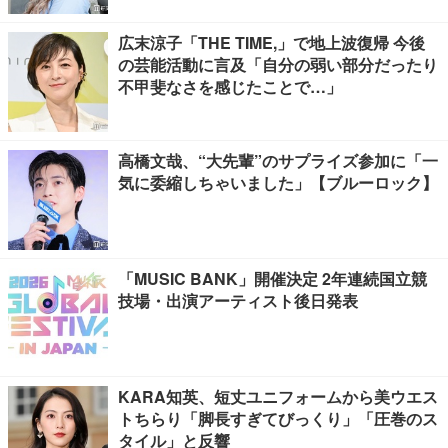
広末涼子「THE TIME,」で地上波復帰 今後
の芸能活動に言及「自分の弱い部分だったり
不甲斐なさを感じたことで…」
高橋文哉、“大先輩”のサプライズ参加に「一
気に委縮しちゃいました」【ブルーロック】
「MUSIC BANK」開催決定 2年連続国立競
技場・出演アーティスト後日発表
KARA知英、短丈ユニフォームから美ウエス
トちらり「脚長すぎてびっくり」「圧巻のス
タイル」と反響