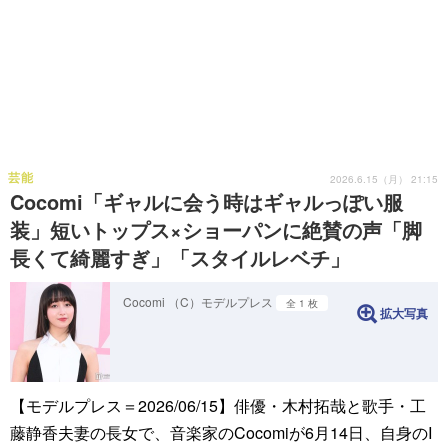
芸能
2026.6.15（月） 21:15
Cocomi「ギャルに会う時はギャルっぽい服
装」短いトップス×ショーパンに絶賛の声「脚
長くて綺麗すぎ」「スタイルレベチ」
Cocomi （C）モデルプレス
全 1 枚
拡大写真
【モデルプレス＝2026/06/15】俳優・木村拓哉と歌手・工
藤静香夫妻の長女で、音楽家のCocomiが6月14日、自身のI