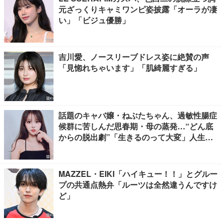
元ざっくりキャミワンピ姿披露「オーラが凄
い」「ビジュ優勝」
吉川愛、ノースリーブドレス姿に絶賛の声
「見惚れちゃいます」「肌綺麗すぎる」
話題のキャバ嬢・ねぶたちゃん、過敏性腸症
候群に苦しんだ思春期・母の蒸発…“どん底
からの脱出劇”「生きるのって大変」人生変
えた言葉とは【インタビュー連載Vol.1】
MAZZEL・EIKI「ハイキュー！！」とグルー
プの共通点熱弁「ルーツは全然違うんですけ
ど」