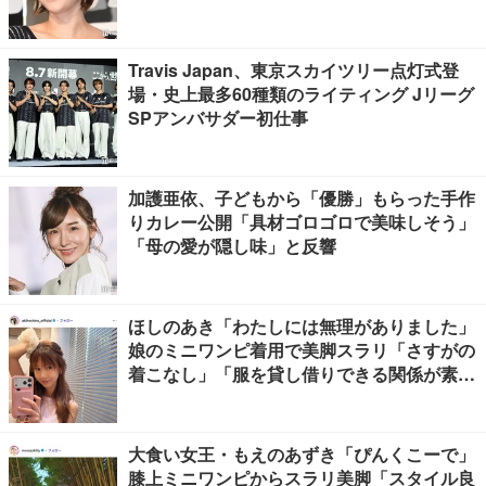
Travis Japan、東京スカイツリー点灯式登
場・史上最多60種類のライティング Jリーグ
SPアンバサダー初仕事
加護亜依、子どもから「優勝」もらった手作
りカレー公開「具材ゴロゴロで美味しそう」
「母の愛が隠し味」と反響
ほしのあき「わたしには無理がありました」
娘のミニワンピ着用で美脚スラリ「さすがの
着こなし」「服を貸し借りできる関係が素
敵」と反響
大食い女王・もえのあずき「ぴんくこーで」
膝上ミニワンピからスラリ美脚「スタイル良