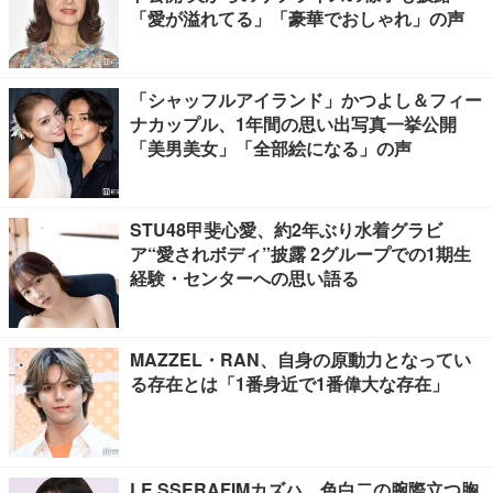
「愛が溢れてる」「豪華でおしゃれ」の声
「シャッフルアイランド」かつよし＆フィー
ナカップル、1年間の思い出写真一挙公開
「美男美女」「全部絵になる」の声
STU48甲斐心愛、約2年ぶり水着グラビ
ア“愛されボディ”披露 2グループでの1期生
経験・センターへの思い語る
MAZZEL・RAN、自身の原動力となってい
る存在とは「1番身近で1番偉大な存在」
LE SSERAFIMカズハ、色白二の腕際立つ胸