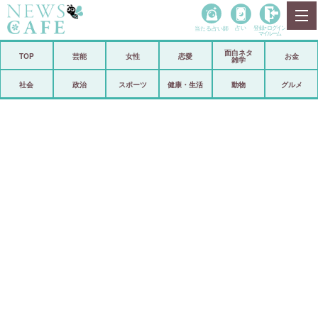
当たる占い師
占い
登録•
ログイン
マイルーム
面白ネタ
ホーム
TOP
芸能
女性
恋愛
お金
雑学
社会
政治
社会
政治
スポーツ
健康・生活
動物
グルメ
経済
海外
芸能
スポーツ
恋愛
ビックリ
コメントポスト
アリ／ナシ
リリース
ショップ
登録・ログイン/マイルーム