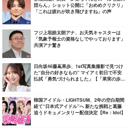
団らん」ショット公開に「おめめクリクリ」
「これは疲れが吹き飛びますね」の声
フジ上垣皓太朗アナ、お天気キャスターは
「気象予報士の資格なしでやっております」
共演アナ驚き
日向坂46藤嶌果歩、1st写真集撮影で見つけ
た“自分の好きなもの” マイアミ初日で不安
払拭「勇気づけられました」【「果実の歩
幅」インタビュー】
韓国アイドル・LIGHTSUM、2年の空白期間
経て“日本式アイドル”へ 新たな挑戦と葛藤
追うドキュメンタリー配信決定【Re：Idol】