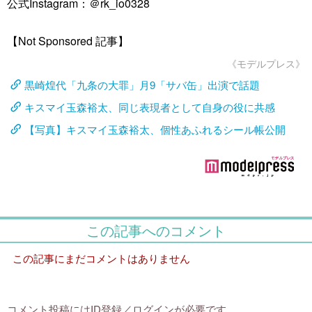
公式Instagram：＠rk_io0328
【Not Sponsored 記事】
《モデルプレス》
黒崎煌代「九条の大罪」月9「サバ缶」出演で話題
キスマイ玉森裕太、同じ表現者として自身の役に共感
【写真】キスマイ玉森裕太、個性あふれるシール帳公開