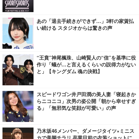
あの「退去手続きができず…」3軒の家賃払
い続ける スタジオからは驚きの声
“王賁”神尾楓珠、山崎賢人の“信”を基準に役
作り「蟻が…と言えるくらいの説得力がない
と」【キングダム 魂の決戦】
スピードワゴン井戸田潤の美人妻「寝起きか
らニコニコ」次男の姿公開「朝から幸せすぎ
る」「無邪気な笑顔が可愛い」の声
乃木坂46メンバー、ダメージタイツ×ミニス
カで美脚チラリ 卒業目前の衣装ショットに