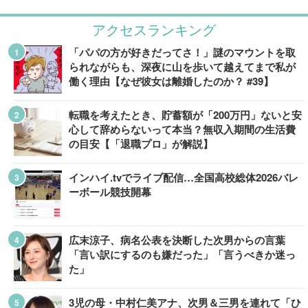
アクセスランキング
「パパの方が好きだってさ！」謎のマウントを取
られながらも、深夜に山を歩いて越えてまで私が
働く理由【なぜ彼女は離婚したのか？ #39】
転職を考えたとき、貯蓄額が「200万円」ないと安
心して辞めらないって本当？無収入期間の生活費
の目安【「退職プロ」が解説】
インハイ.tvでライブ配信…全国高校総体2026バレ
ーボール競技開幕
広末涼子、病名公表を決断した次男からの言葉
「言い訳にするのも嫌だった」「言うべきか迷っ
た」
3児の母・中村仁美アナ、次男＆三男を連れて「ひ