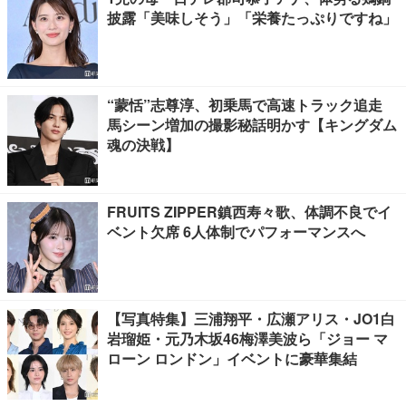
披露「美味しそう」「栄養たっぷりですね」
“蒙恬”志尊淳、初乗馬で高速トラック追走
馬シーン増加の撮影秘話明かす【キングダム
魂の決戦】
FRUITS ZIPPER鎮西寿々歌、体調不良でイ
ベント欠席 6人体制でパフォーマンスへ
【写真特集】三浦翔平・広瀬アリス・JO1白
岩瑠姫・元乃木坂46梅澤美波ら「ジョー マ
ローン ロンドン」イベントに豪華集結