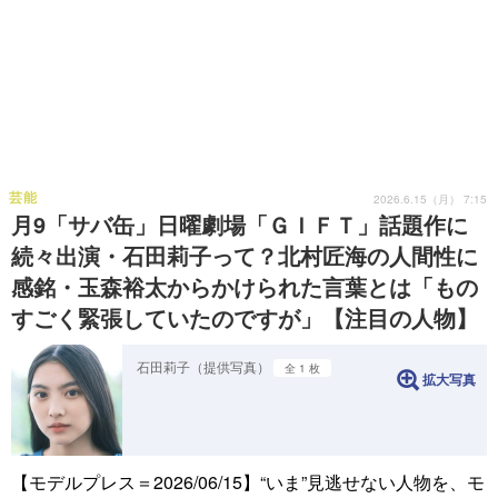
芸能
2026.6.15（月） 7:15
月9「サバ缶」日曜劇場「ＧＩＦＴ」話題作に
続々出演・石田莉子って？北村匠海の人間性に
感銘・玉森裕太からかけられた言葉とは「もの
すごく緊張していたのですが」【注目の人物】
石田莉子（提供写真）
全 1 枚
拡大写真
【モデルプレス＝2026/06/15】“いま”見逃せない人物を、モ