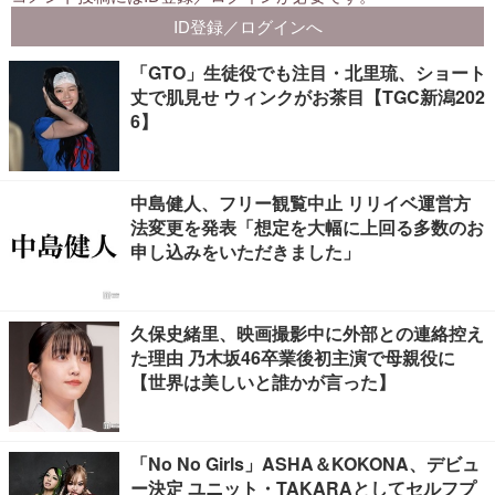
「GTO」生徒役でも注目・北里琉、ショート
丈で肌見せ ウィンクがお茶目【TGC新潟202
6】
中島健人、フリー観覧中止 リリイベ運営方
法変更を発表「想定を大幅に上回る多数のお
申し込みをいただきました」
久保史緒里、映画撮影中に外部との連絡控え
た理由 乃木坂46卒業後初主演で母親役に
【世界は美しいと誰かが言った】
「No No Girls」ASHA＆KOKONA、デビュ
ー決定 ユニット・TAKARAとしてセルフプ