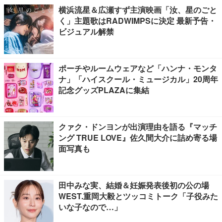
横浜流星＆広瀬すず主演映画「汝、星のごと
く」主題歌はRADWIMPSに決定 最新予告・
ビジュアル解禁
ポーチやルームウェアなど「ハンナ・モンタ
ナ」「ハイスクール・ミュージカル」20周年
記念グッズPLAZAに集結
クァク・ドンヨンが出演理由を語る『マッチ
ング TRUE LOVE』佐久間大介に詰め寄る場
面写真も
田中みな実、結婚＆妊娠発表後初の公の場
WEST.重岡大毅とツッコミトーク「子役みた
いな子なので…」