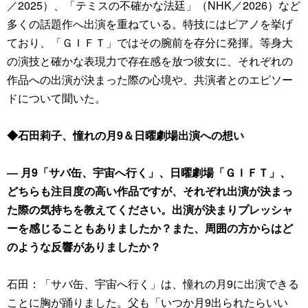
／2025）、「テミスの不確かな法廷」（NHK／2026）など
多くの話題作へ出演を重ねている。特技にはピアノを挙げ
ており、「ＧＩＦＴ」ではその腕前を存分に発揮。等身大
の演技と確かな表現力で存在感を放つ彼女に、それぞれの
作品への出演が決まった際の心境や、共演者とのエピソー
ドについて聞いた。
◆石田莉子、憧れの月9＆日曜劇場出演への想い
― 月9「サバ缶、宇宙へ行く」、日曜劇場「ＧＩＦＴ」、
どちらも注目度の高い作品ですが、それぞれ出演が決まっ
た際の気持ちを教えてください。出演が決まりプレッシャ
ーを感じることもありましたか？また、周囲の方からはど
のような反響がありましたか？
石田：「サバ缶、宇宙へ行く」は、憧れの月9に出演できる
ことに胸が踊りました。父も「いつか月9出られたらいい