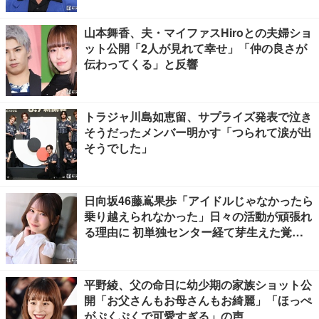
山本舞香、夫・マイファスHiroとの夫婦ショ
ット公開「2人が見れて幸せ」「仲の良さが
伝わってくる」と反響
トラジャ川島如恵留、サプライズ発表で泣き
そうだったメンバー明かす「つられて涙が出
そうでした」
日向坂46藤嶌果歩「アイドルじゃなかったら
乗り越えられなかった」日々の活動が頑張れ
る理由に 初単独センター経て芽生えた覚悟
も【「果実の歩幅」インタビュー】
平野綾、父の命日に幼少期の家族ショット公
開「お父さんもお母さんもお綺麗」「ほっぺ
がぷくぷくで可愛すぎる」の声