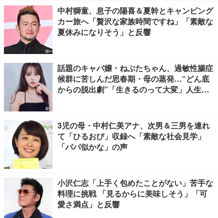
中村獅童、息子の陽喜＆夏幹とキャンピング
カー旅へ「贅沢な家族時間ですね」「素敵な
夏休みになりそう」と反響
話題のキャバ嬢・ねぶたちゃん、過敏性腸症
候群に苦しんだ思春期・母の蒸発…“どん底
からの脱出劇”「生きるのって大変」人生変
えた言葉とは【インタビュー連載Vol.1】
3児の母・中村仁美アナ、次男＆三男を連れ
て「ひるおび」収録へ「素敵な社会見学」
「パパ似かな」の声
小沢仁志「上手く包めたことがない」苦手な
料理に挑戦 「見るからに美味しそう」「可
愛さ満点」と反響