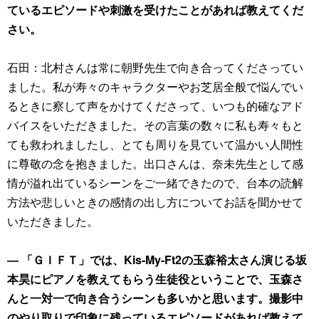
ているエピソードや刺激を受けたことがあれば教えてくだ
さい。
石田：北村さんは常に朝野先生で向き合ってくださってい
ました。私が寿々のキャラクターやお芝居全般で悩んでい
るときに察して声をかけてくださって、いつも的確なアド
バイスをいただきました。その言葉の数々に私も寿々もと
ても救われましたし、とても周りを見ていて温かい人間性
に尊敬の念を抱きました。出口さんは、奈未先生として感
情が溢れ出ているシーンをご一緒できたので、台本の読解
方法や悲しいときの感情の出し方についてお話を聞かせて
いただきました。
― 「ＧＩＦＴ」では、Kis-My-Ft2の玉森裕太さん演じる坂
本昊にピアノを教えてもらう生徒役ということで、玉森さ
んと一対一で向き合うシーンも多いかと思います。撮影中
のやり取りで印象に残っているエピソードがあれば教えて