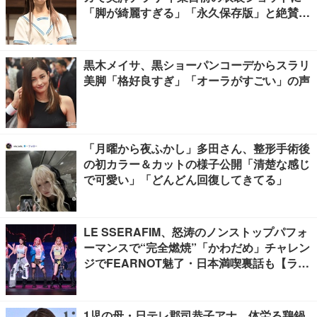
「脚が綺麗すぎる」「永久保存版」と絶賛の
声
黒木メイサ、黒ショーパンコーデからスラリ
美脚「格好良すぎ」「オーラがすごい」の声
「月曜から夜ふかし」多田さん、整形手術後
の初カラー＆カットの様子公開「清楚な感じ
で可愛い」「どんどん回復してきてる」
LE SSERAFIM、怒涛のノンストップパフォ
ーマンスで“完全燃焼”「かわだめ」チャレン
ジでFEARNOT魅了・日本満喫裏話も【ライ
ブレポート】
1児の母・日テレ郡司恭子アナ、体労る鶏鍋