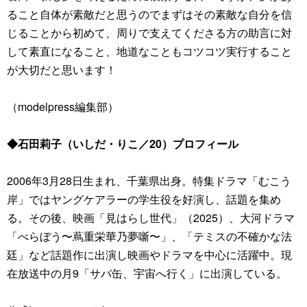
ること自体が素敵だと思うのでまずはその素敵な自分を信
じることから初めて、周りで支えてくださる方の助言に対
して素直になること、地道なこともコツコツ実行すること
が大切だと思います！
（modelpress編集部）
◆石田莉子（いしだ・りこ／20）プロフィール
2006年3月28日生まれ、千葉県出身。特集ドラマ「むこう
岸」ではヤングケアラーの学生役を好演し、話題を集め
る。その後、映画「見はらし世代」（2025）、大河ドラマ
「べらぼう〜蔦重栄華乃夢噺〜」、「テミスの不確かな法
廷」など話題作に出演し映画やドラマを中心に活躍中。現
在放送中の月9「サバ缶、宇宙へ行く」に出演している。