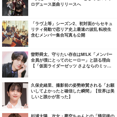
ロデュース楽曲リリースへ
「ラヴ上等」シーズン2、初対面からセキュ
リティ発動で恋リア史上最速の波乱 転校生
含むメンバー集合写真も公開
曽野舜太、守りたい存在はM!LK「メンバー
全員が僕にとってのヒーロー」と語る理由
【「仮面ライダーゼッツ さよならのミッシ
ョン」インタビュー】
久保史緒里、撮影前の姿勢称賛される「お願
いしてよかったと確信した瞬間」【世界は美
しいと誰かが言った】
杉浦太陽、次女・夢空ちゃんとの「帰宅後の