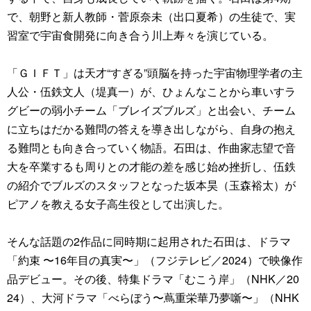
で、朝野と新人教師・菅原奈未（出口夏希）の生徒で、実
習室で宇宙食開発に向き合う川上寿々を演じている。
「ＧＩＦＴ」は天才“すぎる”頭脳を持った宇宙物理学者の主
人公・伍鉄文人（堤真一）が、ひょんなことから車いすラ
グビーの弱小チーム「ブレイズブルズ」と出会い、チーム
に立ちはだかる難問の答えを導き出しながら、自身の抱え
る難問とも向き合っていく物語。石田は、作曲家志望で音
大を卒業するも周りとの才能の差を感じ始め挫折し、伍鉄
の紹介でブルズのスタッフとなった坂本昊（玉森裕太）が
ピアノを教える女子高生役として出演した。
そんな話題の2作品に同時期に起用された石田は、ドラマ
「約束 〜16年目の真実〜」（フジテレビ／2024）で映像作
品デビュー。その後、特集ドラマ「むこう岸」（NHK／20
24）、大河ドラマ「べらぼう〜蔦重栄華乃夢噺〜」（NHK