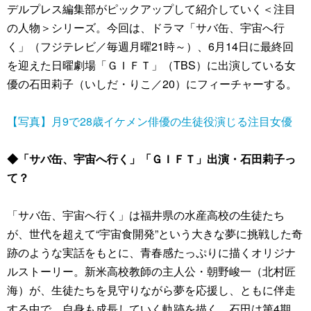
デルプレス編集部がピックアップして紹介していく＜注目
の人物＞シリーズ。今回は、ドラマ「サバ缶、宇宙へ行
く」（フジテレビ／毎週月曜21時～）、6月14日に最終回
を迎えた日曜劇場「ＧＩＦＴ」（TBS）に出演している女
優の石田莉子（いしだ・りこ／20）にフィーチャーする。
【写真】月9で28歳イケメン俳優の生徒役演じる注目女優
◆「サバ缶、宇宙へ行く」「ＧＩＦＴ」出演・石田莉子っ
て？
「サバ缶、宇宙へ行く」は福井県の水産高校の生徒たち
が、世代を超えて“宇宙食開発”という大きな夢に挑戦した奇
跡のような実話をもとに、青春感たっぷりに描くオリジナ
ルストーリー。新米高校教師の主人公・朝野峻一（北村匠
海）が、生徒たちを見守りながら夢を応援し、ともに伴走
する中で、自身も成長していく軌跡を描く。石田は第4期